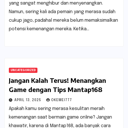
yang sangat menghibur dan menyenangkan.
Namun, sering kali ada pemain yang merasa sudah
cukup jago, padahal mereka belum memaksimalkan
potensi kemenangan mereka. Ketika…
UNCATEGORIZED
Jangan Kalah Terus! Menangkan
Game dengan Tips Mantap168
APRIL 13, 2025
OKEMEI777
Apakah kamu sering merasa kesulitan meraih
kemenangan saat bermain game online? Jangan
khawatir, karena di Mantap168, ada banyak cara