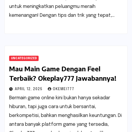
untuk meningkatkan peluangmu meraih
kemenangan! Dengan tips dan trik yang tepat,…
UNCATEGORIZED
Mau Main Game Dengan Feel
Terbaik? Okeplay777 Jawabannya!
APRIL 12, 2025
OKEMEI777
Bermain game online kini bukan hanya sekadar
hiburan, tapi juga cara untuk bersantai,
berkompetisi, bahkan menghasilkan keuntungan. Di
antara banyak platform game yang tersedia,