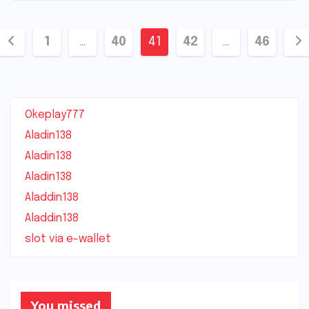
Posts
1
…
40
41
42
…
46
pagination
Okeplay777
Aladin138
Aladin138
Aladin138
Aladdin138
Aladdin138
slot via e-wallet
You missed