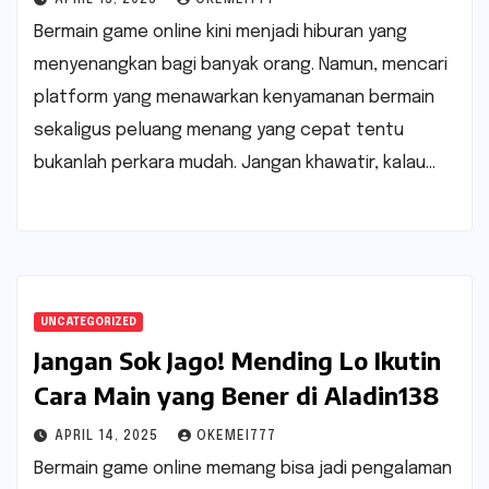
APRIL 15, 2025
OKEMEI777
Bermain game online kini menjadi hiburan yang
menyenangkan bagi banyak orang. Namun, mencari
platform yang menawarkan kenyamanan bermain
sekaligus peluang menang yang cepat tentu
bukanlah perkara mudah. Jangan khawatir, kalau…
UNCATEGORIZED
Jangan Sok Jago! Mending Lo Ikutin
Cara Main yang Bener di Aladin138
APRIL 14, 2025
OKEMEI777
Bermain game online memang bisa jadi pengalaman