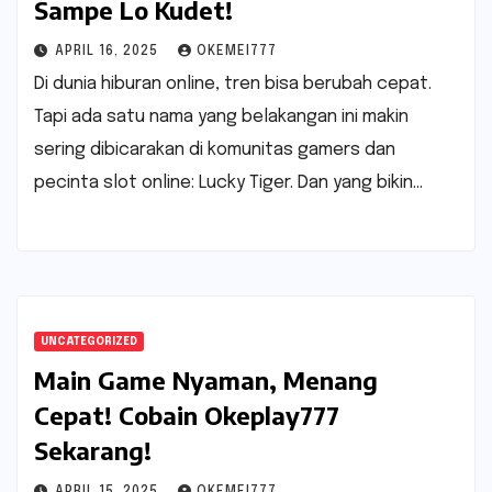
Sampe Lo Kudet!
APRIL 16, 2025
OKEMEI777
Di dunia hiburan online, tren bisa berubah cepat.
Tapi ada satu nama yang belakangan ini makin
sering dibicarakan di komunitas gamers dan
pecinta slot online: Lucky Tiger. Dan yang bikin…
UNCATEGORIZED
Main Game Nyaman, Menang
Cepat! Cobain Okeplay777
Sekarang!