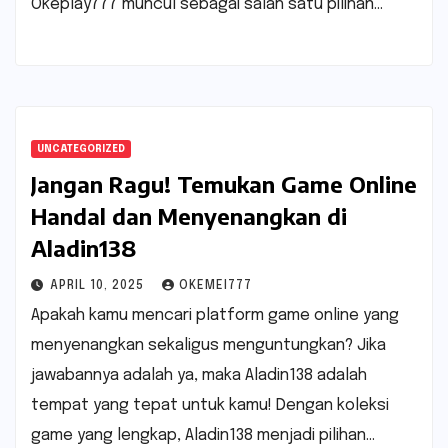
Okeplay777 muncul sebagai salah satu pilihan…
UNCATEGORIZED
Jangan Ragu! Temukan Game Online
Handal dan Menyenangkan di
Aladin138
APRIL 10, 2025
OKEMEI777
Apakah kamu mencari platform game online yang
menyenangkan sekaligus menguntungkan? Jika
jawabannya adalah ya, maka Aladin138 adalah
tempat yang tepat untuk kamu! Dengan koleksi
game yang lengkap, Aladin138 menjadi pilihan…