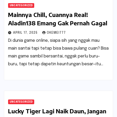
UNCATEGORIZED
Mainnya Chill, Cuannya Real!
Aladin138 Emang Gak Pernah Gagal
APRIL 17, 2025
OKEMEI777
Di dunia game online, siapa sih yang nggak mau
main santai tapi tetap bisa bawa pulang cuan? Bisa
main game sambil bersantai, nggak perlu buru-
buru, tapi tetap dapetin keuntungan besar—itu…
UNCATEGORIZED
Lucky Tiger Lagi Naik Daun, Jangan