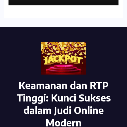
Keamanan dan RTP
Tinggi: Kunci Sukses
dalam Judi Online
Modern