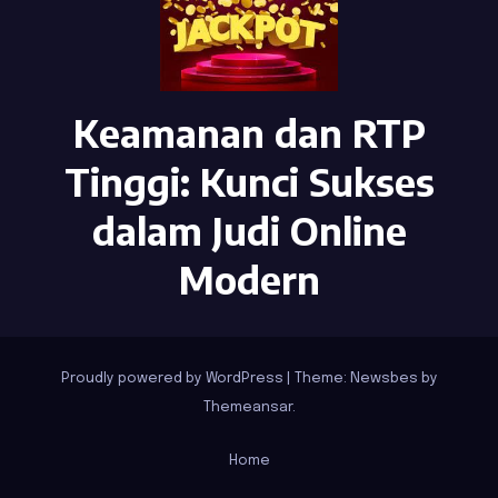
Keamanan dan RTP
Tinggi: Kunci Sukses
dalam Judi Online
Modern
Proudly powered by WordPress
|
Theme:
Newsbes
by
Themeansar
.
Home