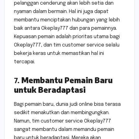
pelanggan cenderung akan lebih setia dan
nyaman dalam bermain. Hal ini juga dapat
membantu menciptakan hubungan yang lebih
baik antara Okeplay777 dan para pemainnya.
Kepuasan pemain adalah prioritas utama bagi
Okeplay777, dan tim customer service selalu
bekerja keras untuk memastikan hal ini
tercapai.
7.
Membantu Pemain Baru
untuk Beradaptasi
Bagi pemain baru, dunia judi online bisa terasa
sedikit menakutkan dan membingungkan.
Namun, tim customer service Okeplay777
sangat membantu dalam memandu pemain
baru untuk beradaptasi. Mereka akan