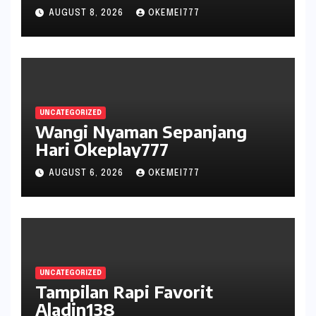
AUGUST 8, 2026
OKEMEI777
UNCATEGORIZED
Wangi Nyaman Sepanjang
Hari Okeplay777
AUGUST 6, 2026
OKEMEI777
UNCATEGORIZED
Tampilan Rapi Favorit
Aladin138