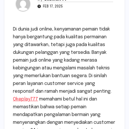
FEB 17, 2025
Di dunia judi online, kenyamanan pemain tidak
hanya bergantung pada kualitas permainan
yang ditawarkan, tetapi juga pada kualitas
dukungan pelanggan yang tersedia. Banyak
pemain judi online yang kadang merasa
kebingungan atau mengalami masalah teknis
yang memerlukan bantuan segera. Di sinilah
peran layanan customer service yang
responsif dan ramah menjadi sangat penting.
Okeplay777
memahami betul hal ini dan
memastikan bahwa setiap pemain
mendapatkan pengalaman bermain yang
menyenangkan dengan menyediakan customer