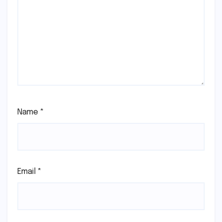
Name
*
Email
*