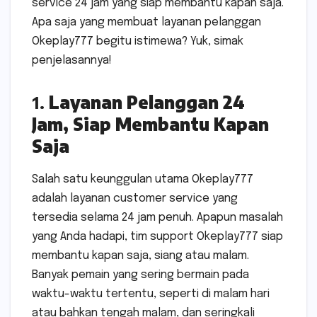
service 24 jam yang siap membantu kapan saja.
Apa saja yang membuat layanan pelanggan
Okeplay777 begitu istimewa? Yuk, simak
penjelasannya!
1.
Layanan Pelanggan 24
Jam, Siap Membantu Kapan
Saja
Salah satu keunggulan utama Okeplay777
adalah layanan customer service yang
tersedia selama 24 jam penuh. Apapun masalah
yang Anda hadapi, tim support Okeplay777 siap
membantu kapan saja, siang atau malam.
Banyak pemain yang sering bermain pada
waktu-waktu tertentu, seperti di malam hari
atau bahkan tengah malam, dan seringkali