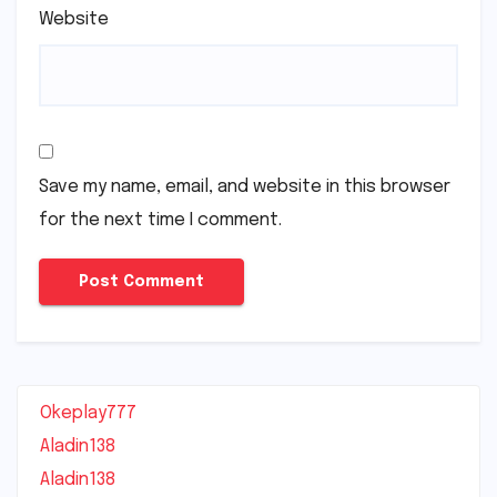
Website
Save my name, email, and website in this browser
for the next time I comment.
Okeplay777
Aladin138
Aladin138