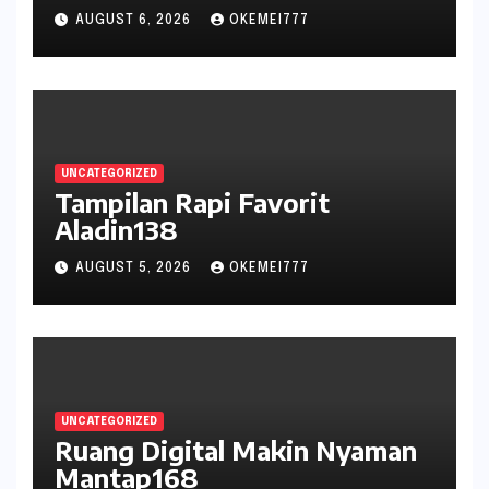
AUGUST 6, 2026
OKEMEI777
UNCATEGORIZED
Tampilan Rapi Favorit
Aladin138
AUGUST 5, 2026
OKEMEI777
UNCATEGORIZED
Ruang Digital Makin Nyaman
Mantap168