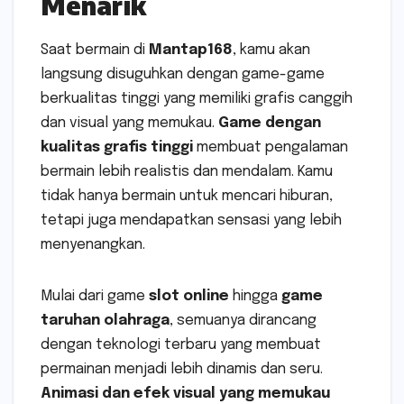
Menarik
Saat bermain di
Mantap168
, kamu akan
langsung disuguhkan dengan game-game
berkualitas tinggi yang memiliki grafis canggih
dan visual yang memukau.
Game dengan
kualitas grafis tinggi
membuat pengalaman
bermain lebih realistis dan mendalam. Kamu
tidak hanya bermain untuk mencari hiburan,
tetapi juga mendapatkan sensasi yang lebih
menyenangkan.
Mulai dari game
slot online
hingga
game
taruhan olahraga
, semuanya dirancang
dengan teknologi terbaru yang membuat
permainan menjadi lebih dinamis dan seru.
Animasi dan efek visual yang memukau