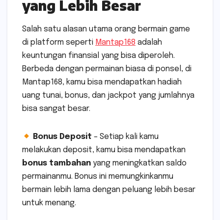
yang Lebih Besar
Salah satu alasan utama orang bermain game
di platform seperti
Mantap168
adalah
keuntungan finansial yang bisa diperoleh.
Berbeda dengan permainan biasa di ponsel, di
Mantap168, kamu bisa mendapatkan hadiah
uang tunai, bonus, dan jackpot yang jumlahnya
bisa sangat besar.
Bonus Deposit
– Setiap kali kamu
melakukan deposit, kamu bisa mendapatkan
bonus tambahan
yang meningkatkan saldo
permainanmu. Bonus ini memungkinkanmu
bermain lebih lama dengan peluang lebih besar
untuk menang.