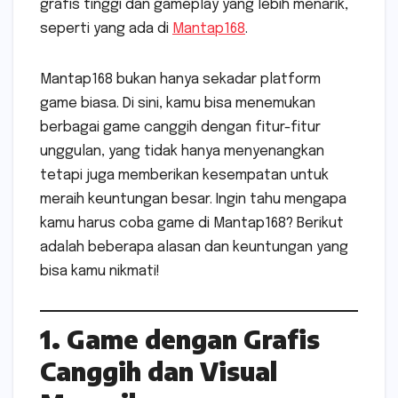
grafis tinggi dan gameplay yang lebih menarik,
seperti yang ada di
Mantap168
.
Mantap168 bukan hanya sekadar platform
game biasa. Di sini, kamu bisa menemukan
berbagai game canggih dengan fitur-fitur
unggulan, yang tidak hanya menyenangkan
tetapi juga memberikan kesempatan untuk
meraih keuntungan besar. Ingin tahu mengapa
kamu harus coba game di Mantap168? Berikut
adalah beberapa alasan dan keuntungan yang
bisa kamu nikmati!
1. Game dengan Grafis
Canggih dan Visual