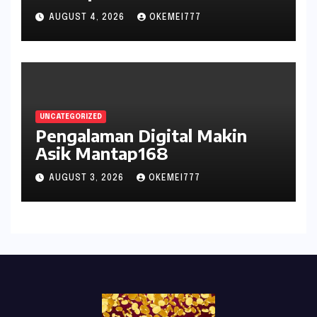
AUGUST 4, 2026
OKEMEI777
UNCATEGORIZED
Pengalaman Digital Makin
Asik Mantap168
AUGUST 3, 2026
OKEMEI777