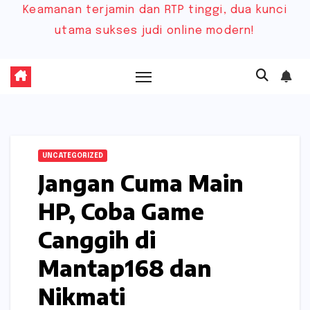
Keamanan terjamin dan RTP tinggi, dua kunci
utama sukses judi online modern!
UNCATEGORIZED
Jangan Cuma Main
HP, Coba Game
Canggih di
Mantap168 dan
Nikmati