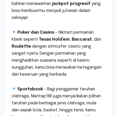
bahkan menawarkan
jackpot progresif
yang
bisa membuatmu menjadi jutawan dalam
sekejap!
Poker dan Casino
– Nikmati permainan
klasik seperti
Texas Hold’em
,
Baccarat
, dan
Roulette
dengan atmosfer casino yang
sangat nyata. Dengan permainan yang
menghadirkan suasana seperti di kasino
sungguhan, kamu bisa merasakan ketegangan
dan keseruan yang berbeda.
Sportsbook
– Bagi penggemar taruhan
olahraga, Mantap168 juga menyediakan pilihan
taruhan pada berbagai jenis olahraga, mulai
dari sepak bola, basket, hingga tenis. Kamu