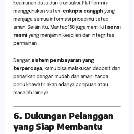
keamanan data dan transaksi. Platform ini
menggunakan sistem
enkripsi canggih
yang
menjaga semua informasi pribadimu tetap
aman. Selain itu, Mantap168 juga memiliki
lisensi
resmi
yang menjamin keadilan dan integritas
permainan.
Dengan
sistem pembayaran yang
terpercaya
, kamu bisa melakukan deposit dan
penarikan dengan mudah dan aman, tanpa
perlu khawatir akan adanya penipuan atau
masalah lainnya.
6. Dukungan Pelanggan
yang Siap Membantu