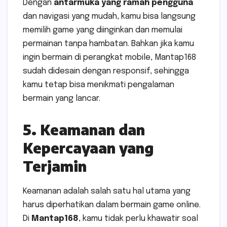
Dengan
antarmuka yang ramah pengguna
dan navigasi yang mudah, kamu bisa langsung
memilih game yang diinginkan dan memulai
permainan tanpa hambatan. Bahkan jika kamu
ingin bermain di perangkat mobile, Mantap168
sudah didesain dengan responsif, sehingga
kamu tetap bisa menikmati pengalaman
bermain yang lancar.
5. Keamanan dan
Kepercayaan yang
Terjamin
Keamanan adalah salah satu hal utama yang
harus diperhatikan dalam bermain game online.
Di
Mantap168
, kamu tidak perlu khawatir soal