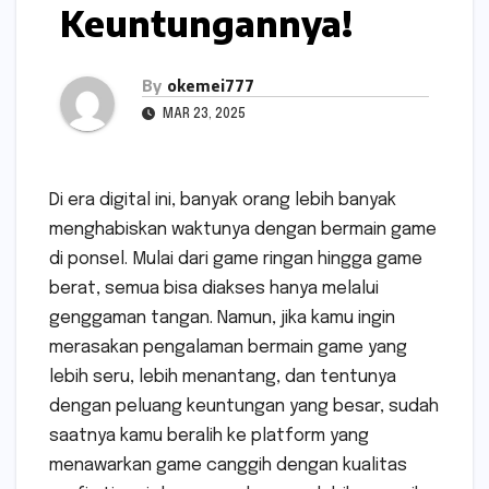
Keuntungannya!
By
okemei777
MAR 23, 2025
Di era digital ini, banyak orang lebih banyak
menghabiskan waktunya dengan bermain game
di ponsel. Mulai dari game ringan hingga game
berat, semua bisa diakses hanya melalui
genggaman tangan. Namun, jika kamu ingin
merasakan pengalaman bermain game yang
lebih seru, lebih menantang, dan tentunya
dengan peluang keuntungan yang besar, sudah
saatnya kamu beralih ke platform yang
menawarkan game canggih dengan kualitas