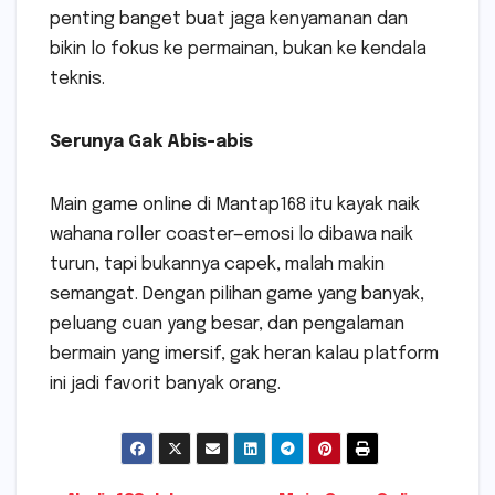
penting banget buat jaga kenyamanan dan
bikin lo fokus ke permainan, bukan ke kendala
teknis.
Serunya Gak Abis-abis
Main game online di Mantap168 itu kayak naik
wahana roller coaster—emosi lo dibawa naik
turun, tapi bukannya capek, malah makin
semangat. Dengan pilihan game yang banyak,
peluang cuan yang besar, dan pengalaman
bermain yang imersif, gak heran kalau platform
ini jadi favorit banyak orang.