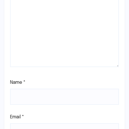
Name
*
Email
*