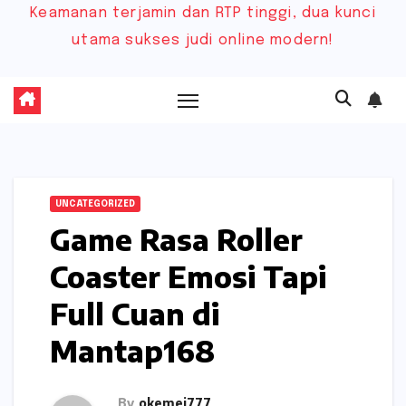
Keamanan terjamin dan RTP tinggi, dua kunci
utama sukses judi online modern!
UNCATEGORIZED
Game Rasa Roller
Coaster Emosi Tapi
Full Cuan di
Mantap168
By
okemei777