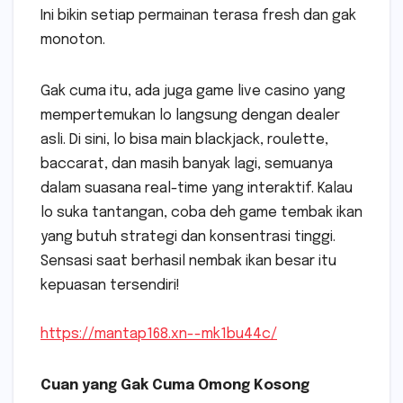
Ini bikin setiap permainan terasa fresh dan gak
monoton.
Gak cuma itu, ada juga game live casino yang
mempertemukan lo langsung dengan dealer
asli. Di sini, lo bisa main blackjack, roulette,
baccarat, dan masih banyak lagi, semuanya
dalam suasana real-time yang interaktif. Kalau
lo suka tantangan, coba deh game tembak ikan
yang butuh strategi dan konsentrasi tinggi.
Sensasi saat berhasil nembak ikan besar itu
kepuasan tersendiri!
https://mantap168.xn--mk1bu44c/
Cuan yang Gak Cuma Omong Kosong