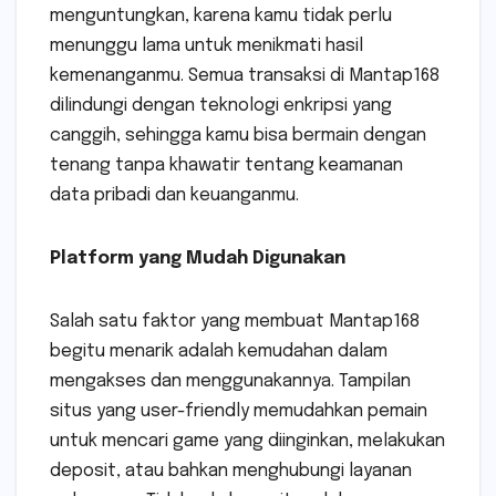
menguntungkan, karena kamu tidak perlu
menunggu lama untuk menikmati hasil
kemenanganmu. Semua transaksi di Mantap168
dilindungi dengan teknologi enkripsi yang
canggih, sehingga kamu bisa bermain dengan
tenang tanpa khawatir tentang keamanan
data pribadi dan keuanganmu.
Platform yang Mudah Digunakan
Salah satu faktor yang membuat Mantap168
begitu menarik adalah kemudahan dalam
mengakses dan menggunakannya. Tampilan
situs yang user-friendly memudahkan pemain
untuk mencari game yang diinginkan, melakukan
deposit, atau bahkan menghubungi layanan