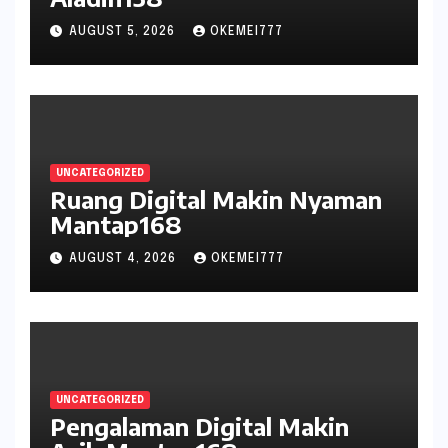
AUGUST 5, 2026
OKEMEI777
UNCATEGORIZED
Ruang Digital Makin Nyaman
Mantap168
AUGUST 4, 2026
OKEMEI777
UNCATEGORIZED
Pengalaman Digital Makin