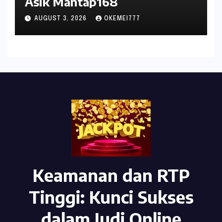
Asik Mantap168
AUGUST 3, 2026
OKEMEI777
Keamanan dan RTP
Tinggi: Kunci Sukses
dalam Judi Online