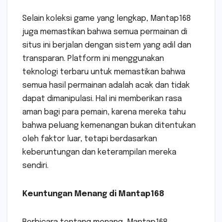
Selain koleksi game yang lengkap, Mantap168
juga memastikan bahwa semua permainan di
situs ini berjalan dengan sistem yang adil dan
transparan. Platform ini menggunakan
teknologi terbaru untuk memastikan bahwa
semua hasil permainan adalah acak dan tidak
dapat dimanipulasi. Hal ini memberikan rasa
aman bagi para pemain, karena mereka tahu
bahwa peluang kemenangan bukan ditentukan
oleh faktor luar, tetapi berdasarkan
keberuntungan dan keterampilan mereka
sendiri.
Keuntungan Menang di Mantap168