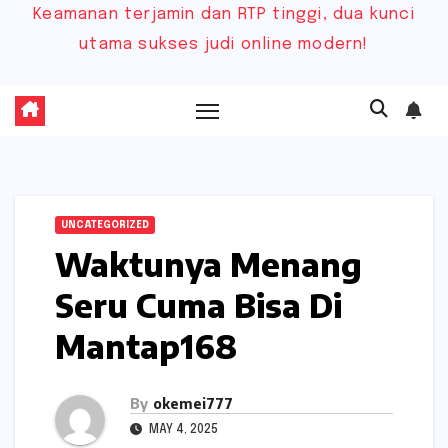
Keamanan terjamin dan RTP tinggi, dua kunci
utama sukses judi online modern!
UNCATEGORIZED
Waktunya Menang
Seru Cuma Bisa Di
Mantap168
By
okemei777
MAY 4, 2025