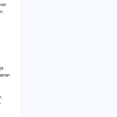
ukan
an
ga
ainan
r,
r