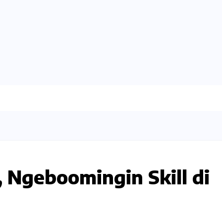
, Ngeboomingin Skill di