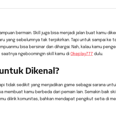
ampuan bermain. Skill juga bisa menjadi jalan buat kamu dike
u yang sebelumnya tak terpikirkan. Tapi untuk sampai ke t
mpuanmu bisa bersinar dan dihargai. Nah, kalau kamu peng
, saatnya ngeboomingin skill kamu di
Okeplay777
dulu.
 untuk Dikenal?
api tidak sedikit yang menjadikan game sebagai sarana untu
a membuat kamu berbeda dari pemain lain. Semakin baik skil
mu dilirik komunitas, bahkan mendapat pengikut setia di me