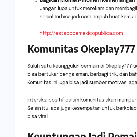
Bagikan Momen-momen Kemenangan
Jangan lupa untuk merekam dan membagi
sosial. Ini bisa jadi cara ampuh buat kam
http://estadodemexicopublica.com
Komunitas Okeplay77
Salah satu keunggulan bermain di Okeplay777 a
bisa bertukar pengalaman, berbagi trik, dan 
Komunitas ini juga bisa jadi sumber motivasi a
Interaksi positif dalam komunitas akan memper
Selain itu, ada juga kesempatan untuk berkola
bisa viral.
Keuntungan Jadi Pemai