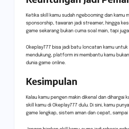
Ketika skill kamu sudah ngebooming dan kamu mul
sponsorship, tawaran jadi streamer, hingga ke
game sekarang bukan cuma soal main, tapi juga
Okeplay777 bisa jadi batu loncatan kamu untuk 
mendukung, platform ini membantu kamu bukan h
dunia game online.
Kesimpulan
Kalau kamu pengen makin dikenal dan dihargai k
skill kamu di Okeplay777 dulu. Di sini, kamu pu
game lengkap, sistem aman dan cepat, sampai