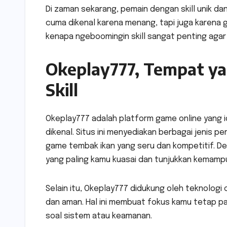
Di zaman sekarang, pemain dengan skill unik dan
cuma dikenal karena menang, tapi juga karena g
kenapa ngeboomingin skill sangat penting agar k
Okeplay777, Tempat y
Skill
Okeplay777 adalah platform game online yang i
dikenal. Situs ini menyediakan berbagai jenis pe
game tembak ikan yang seru dan kompetitif. Den
yang paling kamu kuasai dan tunjukkan kemampu
Selain itu, Okeplay777 didukung oleh teknologi
dan aman. Hal ini membuat fokus kamu tetap p
soal sistem atau keamanan.