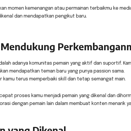
kan momen kemenangan atau permainan terbaikmu ke medi
u dikenal dan mendapatkan pengikut baru.
7 Mendukung Perkembangan
dalah adanya komunitas pemain yang aktif dan suportif. Ka
bahkan mendapatkan teman baru yang punya passion sama.
gar kamu terus memperbaiki skill dan tetap semangat main.
cepat proses kamu menjadi pemain yang dikenal dan dihorm
borasi dengan pemain lain dalam membuat konten menarik y
n yang Dikenal