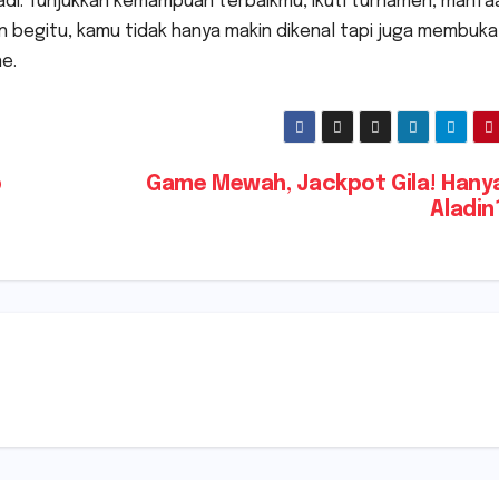
ibadi. Tunjukkan kemampuan terbaikmu, ikuti turnamen, manf
n begitu, kamu tidak hanya makin dikenal tapi juga membuka
e.
p
Game Mewah, Jackpot Gila! Hanya
Aladin