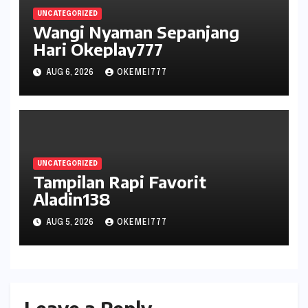
UNCATEGORIZED
Wangi Nyaman Sepanjang
Hari Okeplay777
AUG 6, 2026
OKEMEI777
UNCATEGORIZED
Tampilan Rapi Favorit
Aladin138
AUG 5, 2026
OKEMEI777