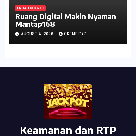
UNCATEGORIZED
Ruang Digital Makin Nyaman
Mantap168
AUGUST 4, 2026
OKEMEI777
Keamanan dan RTP