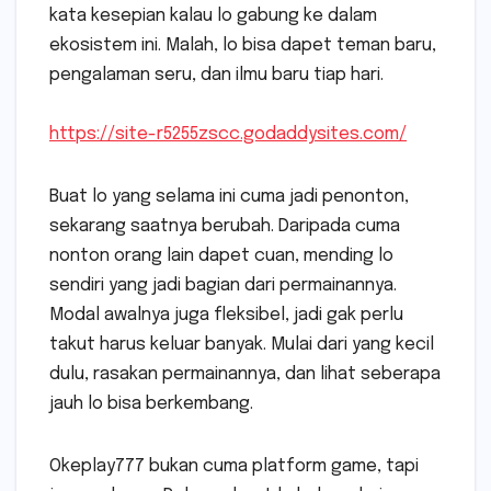
kata kesepian kalau lo gabung ke dalam
ekosistem ini. Malah, lo bisa dapet teman baru,
pengalaman seru, dan ilmu baru tiap hari.
https://site-r5255zscc.godaddysites.com/
Buat lo yang selama ini cuma jadi penonton,
sekarang saatnya berubah. Daripada cuma
nonton orang lain dapet cuan, mending lo
sendiri yang jadi bagian dari permainannya.
Modal awalnya juga fleksibel, jadi gak perlu
takut harus keluar banyak. Mulai dari yang kecil
dulu, rasakan permainannya, dan lihat seberapa
jauh lo bisa berkembang.
Okeplay777 bukan cuma platform game, tapi