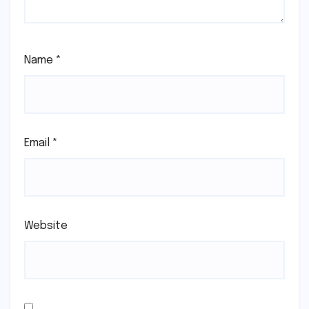
Name
*
Email
*
Website