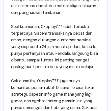
di sini serasa dapet dua hal sekaligus: hiburan
dan penghasilan tambahan.
Soal keamanan, Okeplay777 udah terbukti
terpercaya. Sistem transaksinya cepat dan
aman, dengan dukungan customer service
yang siap bantu 24 jam nonstop. Jadi, kalau lo
punya pertanyaan atau kendala, langsung bisa
dibantu sampai tuntas. Ini penting banget,
apalagi buat pemain baru yang masih belajar.
Gak cuma itu, Okeplay777 juga punya
komunitas pemain aktif. Di sana, lo bisa tukar
strategi, dapetin info game mana yang lagi
gacor, dan ngobrol bareng pemain lain yang
punya semangat dan hobi yang sama. Gak ada