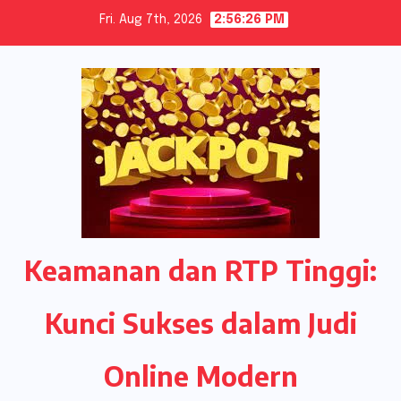
Skip
Fri. Aug 7th, 2026
2:56:27 PM
to
content
Keamanan dan RTP Tinggi:
Kunci Sukses dalam Judi
Online Modern