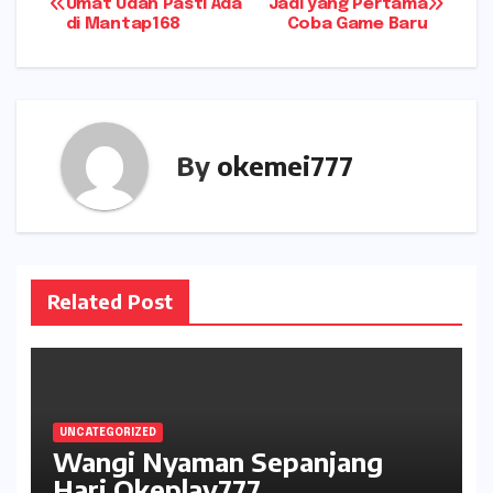
Umat Udah Pasti Ada
Jadi yang Pertama
di Mantap168
Coba Game Baru
navigation
By
okemei777
Related Post
UNCATEGORIZED
Wangi Nyaman Sepanjang
Hari Okeplay777