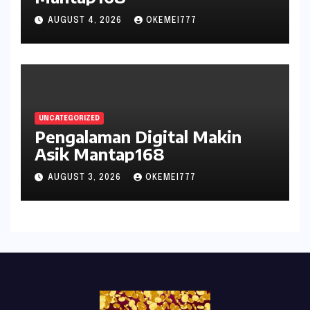
AUGUST 4, 2026
OKEMEI777
UNCATEGORIZED
Pengalaman Digital Makin
Asik Mantap168
AUGUST 3, 2026
OKEMEI777