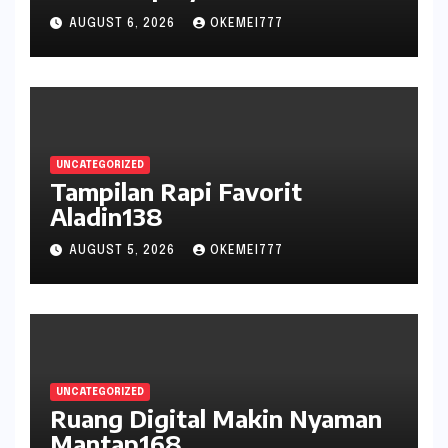
AUGUST 6, 2026
OKEMEI777
UNCATEGORIZED
Tampilan Rapi Favorit
Aladin138
AUGUST 5, 2026
OKEMEI777
UNCATEGORIZED
Ruang Digital Makin Nyaman
Mantap168