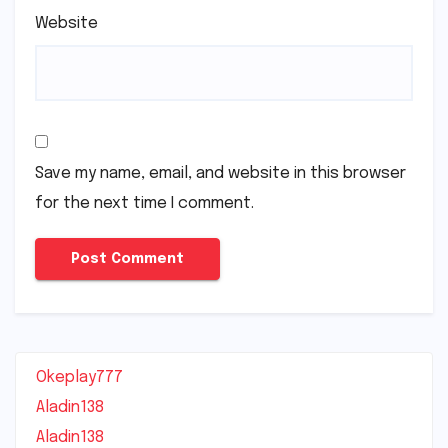
Website
Save my name, email, and website in this browser
for the next time I comment.
Okeplay777
Aladin138
Aladin138