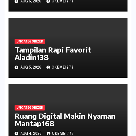
AUG 6, 2026
OKEMEI777
UNCATEGORIZED
Tampilan Rapi Favorit
Aladin138
AUG 5, 2026
OKEMEI777
UNCATEGORIZED
Ruang Digital Makin Nyaman
Mantap168
AUG 4, 2026
OKEMEI777