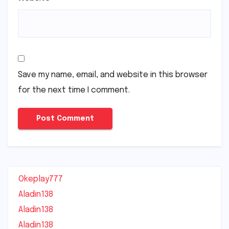
Save my name, email, and website in this browser
for the next time I comment.
Okeplay777
Aladin138
Aladin138
Aladin138