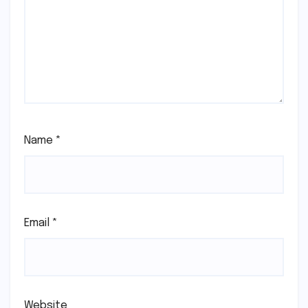
Name
*
Email
*
Website