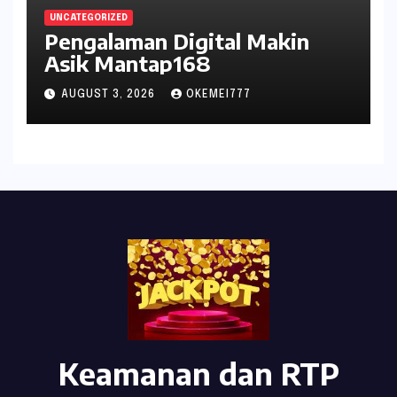
UNCATEGORIZED
Pengalaman Digital Makin
Asik Mantap168
AUGUST 3, 2026
OKEMEI777
Keamanan dan RTP