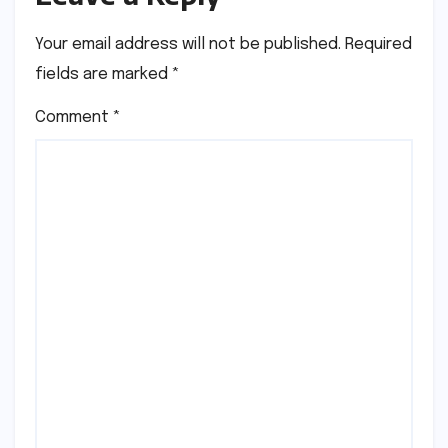
Your email address will not be published.
Required
fields are marked
*
Comment
*