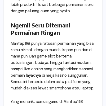
lebih produktif lewat berbagai permainan seru
dengan peluang cuan yang nyata.
Ngemil Seru Ditemani
Permainan Ringan
Mantap168 punya ratusan permainan yang bisa
kamu nikmati dengan mudah, kapan pun dan di
mana pun. Dari game slot bertema
petualangan, budaya, hingga fantasi modern,
sampai live casino yang menghadirkan sensasi
bermain layaknya di meja kasino sungguhan.
Semua ini tersedia dalam satu platform yang
mudah diakses lewat smartphone atau laptop.
Yang menarik, semua game di Mantap168