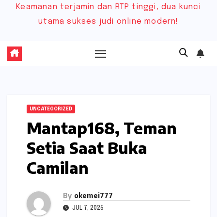
Keamanan terjamin dan RTP tinggi, dua kunci
utama sukses judi online modern!
UNCATEGORIZED
Mantap168, Teman
Setia Saat Buka
Camilan
By
okemei777
JUL 7, 2025