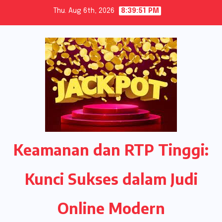
Skip
Thu. Aug 6th, 2026
8:39:52 PM
to
content
Keamanan dan RTP Tinggi:
Kunci Sukses dalam Judi
Online Modern