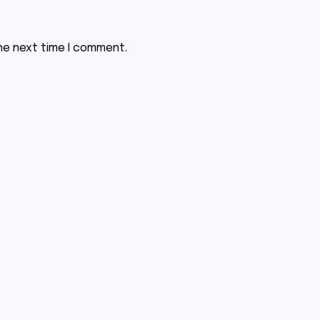
the next time I comment.