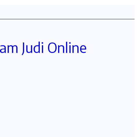
am Judi Online