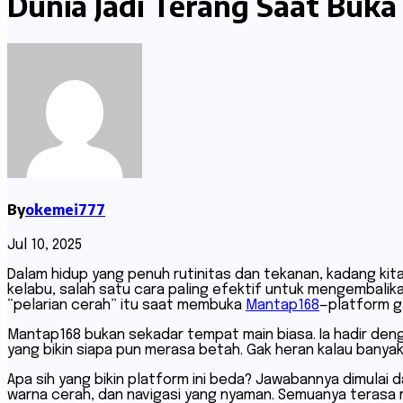
Dunia Jadi Terang Saat Buk
By
okemei777
Jul 10, 2025
Dalam hidup yang penuh rutinitas dan tekanan, kadang kita
kelabu, salah satu cara paling efektif untuk mengembali
“pelarian cerah” itu saat membuka
Mantap168
—platform g
Mantap168 bukan sekadar tempat main biasa. Ia hadir de
yang bikin siapa pun merasa betah. Gak heran kalau banyak
Apa sih yang bikin platform ini beda? Jawabannya dimula
warna cerah, dan navigasi yang nyaman. Semuanya terasa r