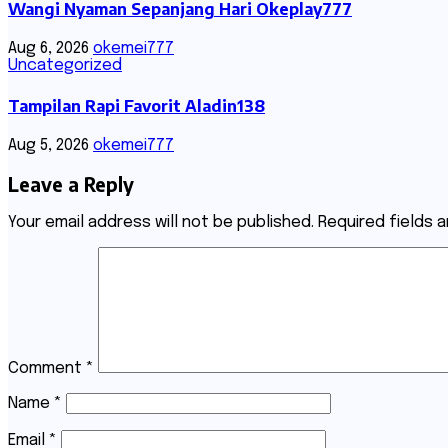
Wangi Nyaman Sepanjang Hari Okeplay777
Aug 6, 2026
okemei777
Uncategorized
Tampilan Rapi Favorit Aladin138
Aug 5, 2026
okemei777
Leave a Reply
Your email address will not be published.
Required fields 
Comment
*
Name
*
Email
*