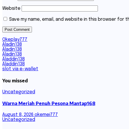
Website
Save my name, email, and website in this browser for 
Okeplay777
Aladin138
Aladin138
Aladin138
Aladdin138
Aladdin138
slot via e-wallet
You missed
Uncategorized
Warna Meriah Penuh Pesona Mantap168
August 8, 2026
okemei777
Uncategorized