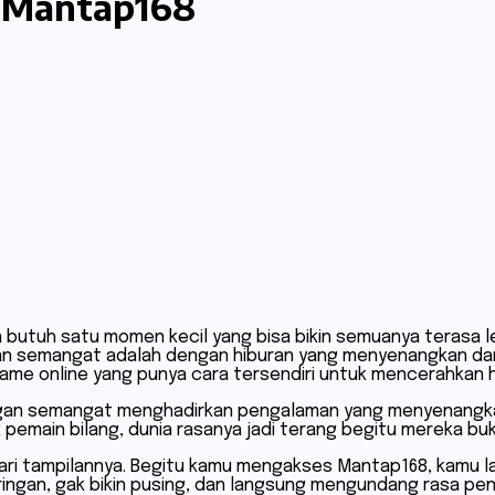
a Mantap168
 butuh satu momen kecil yang bisa bikin semuanya terasa leb
kan semangat adalah dengan hiburan yang menyenangkan dan 
ame online yang punya cara tersendiri untuk mencerahkan h
ngan semangat menghadirkan pengalaman yang menyenangkan
 pemain bilang, dunia rasanya jadi terang begitu mereka bu
i dari tampilannya. Begitu kamu mengakses Mantap168, kamu
ingan, gak bikin pusing, dan langsung mengundang rasa pen