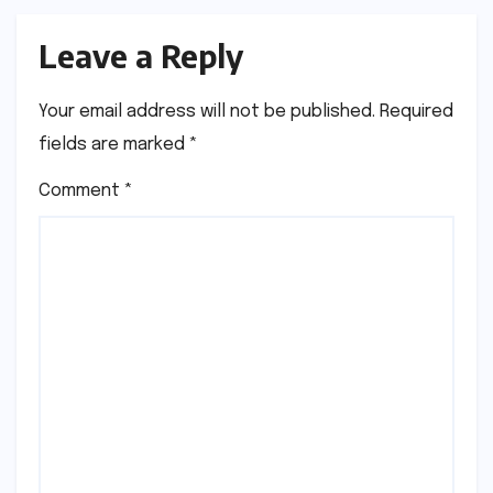
Leave a Reply
Your email address will not be published.
Required
fields are marked
*
Comment
*