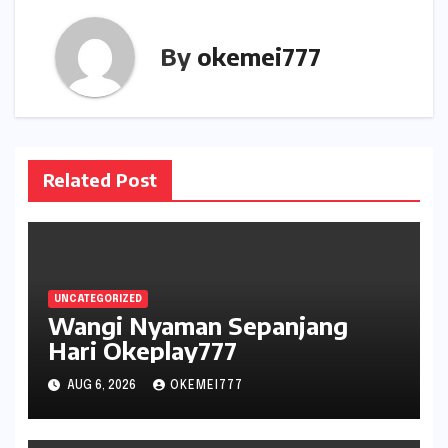
By
okemei777
Related Post
UNCATEGORIZED
Wangi Nyaman Sepanjang
Hari Okeplay777
AUG 6, 2026
OKEMEI777