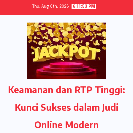
Skip
Thu. Aug 6th, 2026
6:11:54 PM
to
content
Keamanan dan RTP Tinggi:
Kunci Sukses dalam Judi
Online Modern