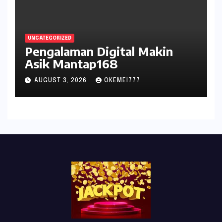
UNCATEGORIZED
Pengalaman Digital Makin
Asik Mantap168
AUGUST 3, 2026
OKEMEI777