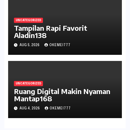
UNCATEGORIZED
Tampilan Rapi Favorit
Aladin138
AUG 5, 2026
OKEMEI777
UNCATEGORIZED
Ruang Digital Makin Nyaman
Mantap168
AUG 4, 2026
OKEMEI777