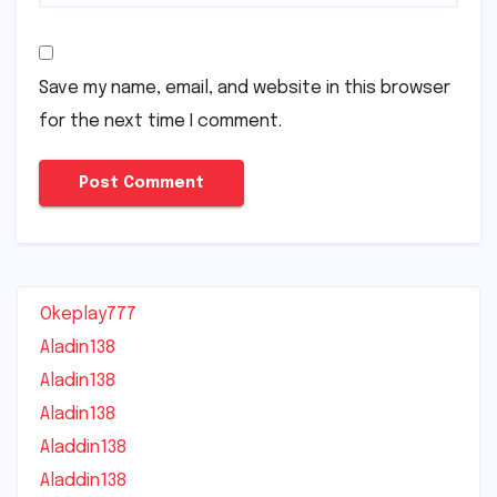
Save my name, email, and website in this browser
for the next time I comment.
Okeplay777
Aladin138
Aladin138
Aladin138
Aladdin138
Aladdin138