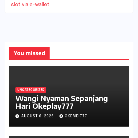
slot via e-wallet
You missed
UNCATEGORIZED
Wangi Nyaman Sepanjang
Hari Okeplay777
AUGUST 6, 2026
OKEMEI777