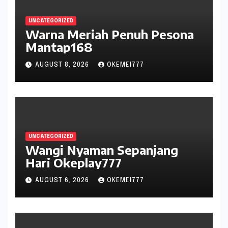
UNCATEGORIZED
Warna Meriah Penuh Pesona
Mantap168
AUGUST 8, 2026
OKEMEI777
UNCATEGORIZED
Wangi Nyaman Sepanjang
Hari Okeplay777
AUGUST 6, 2026
OKEMEI777