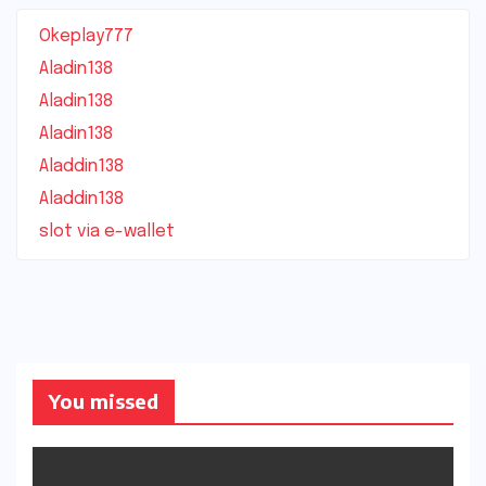
Okeplay777
Aladin138
Aladin138
Aladin138
Aladdin138
Aladdin138
slot via e-wallet
You missed