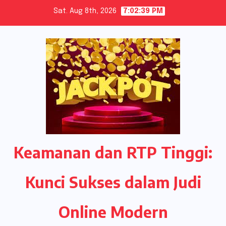
Skip
Sat. Aug 8th, 2026
7:02:40 PM
to
content
Keamanan dan RTP Tinggi:
Kunci Sukses dalam Judi
Online Modern