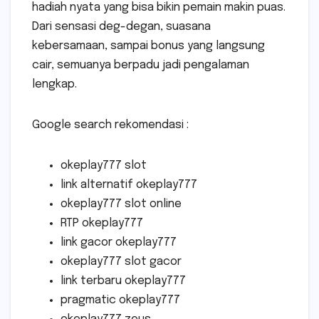
hadiah nyata yang bisa bikin pemain makin puas.
Dari sensasi deg-degan, suasana
kebersamaan, sampai bonus yang langsung
cair, semuanya berpadu jadi pengalaman
lengkap.
Google search rekomendasi :
okeplay777 slot
link alternatif okeplay777
okeplay777 slot online
RTP okeplay777
link gacor okeplay777
okeplay777 slot gacor
link terbaru okeplay777
pragmatic okeplay777