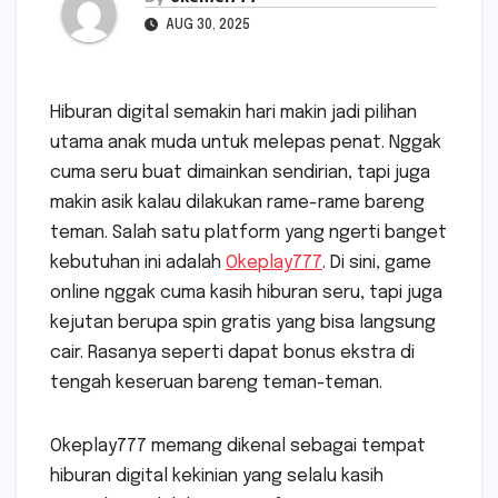
AUG 30, 2025
Hiburan digital semakin hari makin jadi pilihan
utama anak muda untuk melepas penat. Nggak
cuma seru buat dimainkan sendirian, tapi juga
makin asik kalau dilakukan rame-rame bareng
teman. Salah satu platform yang ngerti banget
kebutuhan ini adalah
Okeplay777
. Di sini, game
online nggak cuma kasih hiburan seru, tapi juga
kejutan berupa spin gratis yang bisa langsung
cair. Rasanya seperti dapat bonus ekstra di
tengah keseruan bareng teman-teman.
Okeplay777 memang dikenal sebagai tempat
hiburan digital kekinian yang selalu kasih