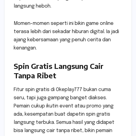
langsung heboh.
Momen-momen seperti ini bikin game online
terasa lebih dari sekadar hiburan digital. Ia jadi
ajang kebersamaan yang penuh cerita dan
kenangan.
Spin Gratis Langsung Cair
Tanpa Ribet
Fitur spin gratis di Okeplay777 bukan cuma
seru, tapi juga gampang banget diakses.
Pemain cukup ikutin event atau promo yang
ada, kesempatan buat dapetin spin gratis
langsung terbuka. Semua hasil yang didapet
bisa langsung cair tanpa ribet, bikin pemain