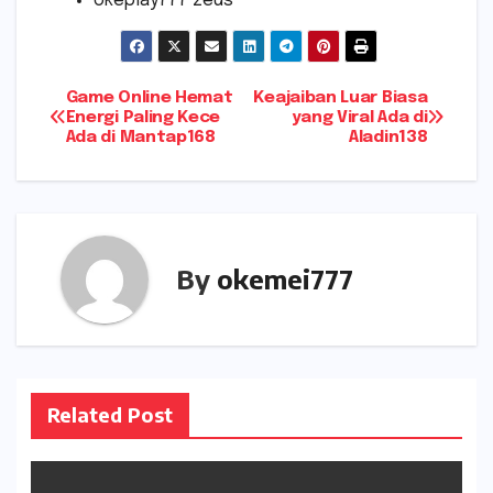
okeplay777 zeus
Post
Game Online Hemat
Keajaiban Luar Biasa
Energi Paling Kece
yang Viral Ada di
Ada di Mantap168
Aladin138
navigation
By
okemei777
Related Post