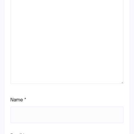
Name
*