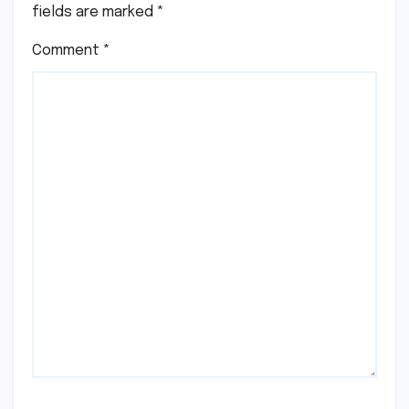
fields are marked
*
Comment
*