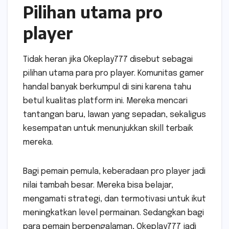
Pilihan utama pro
player
Tidak heran jika Okeplay777 disebut sebagai
pilihan utama para pro player. Komunitas gamer
handal banyak berkumpul di sini karena tahu
betul kualitas platform ini. Mereka mencari
tantangan baru, lawan yang sepadan, sekaligus
kesempatan untuk menunjukkan skill terbaik
mereka.
Bagi pemain pemula, keberadaan pro player jadi
nilai tambah besar. Mereka bisa belajar,
mengamati strategi, dan termotivasi untuk ikut
meningkatkan level permainan. Sedangkan bagi
para pemain berpengalaman, Okeplay777 jadi