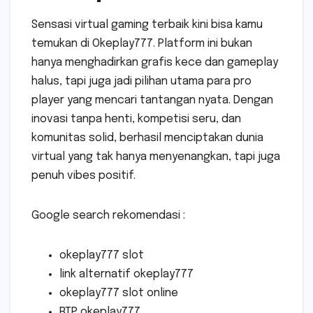
Sensasi virtual gaming terbaik kini bisa kamu
temukan di Okeplay777. Platform ini bukan
hanya menghadirkan grafis kece dan gameplay
halus, tapi juga jadi pilihan utama para pro
player yang mencari tantangan nyata. Dengan
inovasi tanpa henti, kompetisi seru, dan
komunitas solid, berhasil menciptakan dunia
virtual yang tak hanya menyenangkan, tapi juga
penuh vibes positif.
Google search rekomendasi :
okeplay777 slot
link alternatif okeplay777
okeplay777 slot online
RTP okeplay777