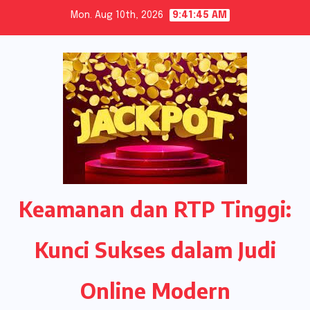
Skip
Mon. Aug 10th, 2026
9:41:46 AM
to
content
Keamanan dan RTP Tinggi:
Kunci Sukses dalam Judi
Online Modern