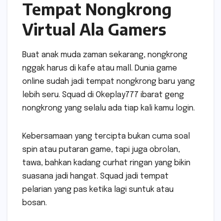
Tempat Nongkrong
Virtual Ala Gamers
Buat anak muda zaman sekarang, nongkrong
nggak harus di kafe atau mall. Dunia game
online sudah jadi tempat nongkrong baru yang
lebih seru. Squad di Okeplay777 ibarat geng
nongkrong yang selalu ada tiap kali kamu login.
Kebersamaan yang tercipta bukan cuma soal
spin atau putaran game, tapi juga obrolan,
tawa, bahkan kadang curhat ringan yang bikin
suasana jadi hangat. Squad jadi tempat
pelarian yang pas ketika lagi suntuk atau
bosan.