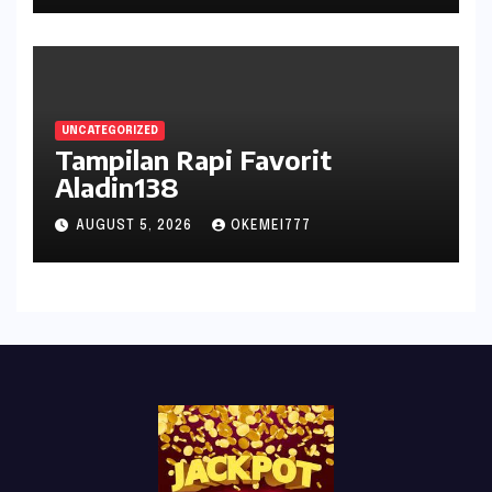
UNCATEGORIZED
Tampilan Rapi Favorit
Aladin138
AUGUST 5, 2026
OKEMEI777