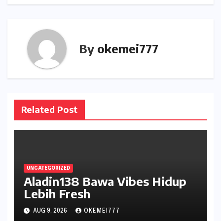
By
okemei777
Related Post
UNCATEGORIZED
Aladin138 Bawa Vibes Hidup
Lebih Fresh
AUG 9, 2026
OKEMEI777