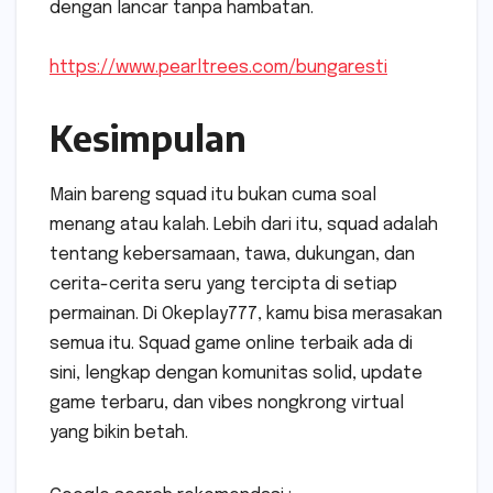
dengan lancar tanpa hambatan.
https://www.pearltrees.com/bungaresti
Kesimpulan
Main bareng squad itu bukan cuma soal
menang atau kalah. Lebih dari itu, squad adalah
tentang kebersamaan, tawa, dukungan, dan
cerita-cerita seru yang tercipta di setiap
permainan. Di Okeplay777, kamu bisa merasakan
semua itu. Squad game online terbaik ada di
sini, lengkap dengan komunitas solid, update
game terbaru, dan vibes nongkrong virtual
yang bikin betah.