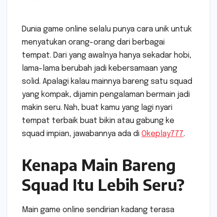
Dunia game online selalu punya cara unik untuk
menyatukan orang-orang dari berbagai
tempat. Dari yang awalnya hanya sekadar hobi,
lama-lama berubah jadi kebersamaan yang
solid. Apalagi kalau mainnya bareng satu squad
yang kompak, dijamin pengalaman bermain jadi
makin seru. Nah, buat kamu yang lagi nyari
tempat terbaik buat bikin atau gabung ke
squad impian, jawabannya ada di
Okeplay777
.
Kenapa Main Bareng
Squad Itu Lebih Seru?
Main game online sendirian kadang terasa