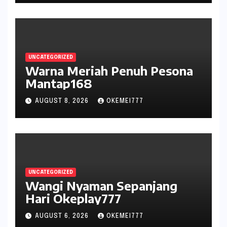
UNCATEGORIZED
Warna Meriah Penuh Pesona
Mantap168
AUGUST 8, 2026
OKEMEI777
UNCATEGORIZED
Wangi Nyaman Sepanjang
Hari Okeplay777
AUGUST 6, 2026
OKEMEI777