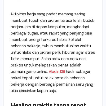
Aktivitas kerja yang padat memang sering
membuat tubuh dan pikiran terasa lelah. Duduk
berjam-jam di depan komputer, menghadapi
berbagai tugas, atau rapat yang panjang bisa
membuat energi terkuras habis. Setelah
seharian bekerja, tubuh membutuhkan waktu
untuk rileks dan pikiran perlu hiburan agar stres
tidak menumpuk. Salah satu cara seru dan
praktis untuk melepaskan penat adalah
bermain game online.
Aladin138
hadir sebagai
solusi tepat untuk relax setelah seharian
bekerja dengan berbagai permainan seru yang
bisa dimainkan kapan saja.
Healing praktis tanpa repot