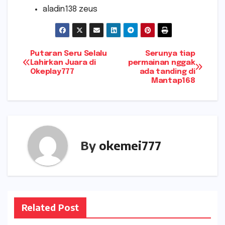
aladin138 zeus
Post
Putaran Seru Selalu
Serunya tiap
Lahirkan Juara di
permainan nggak
Okeplay777
ada tanding di
navigation
Mantap168
By
okemei777
Related Post