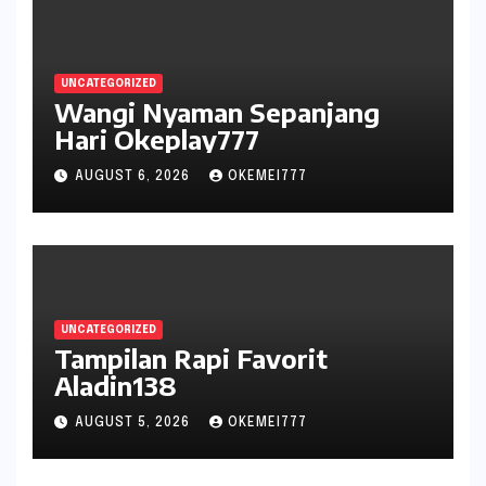
UNCATEGORIZED
Wangi Nyaman Sepanjang
Hari Okeplay777
AUGUST 6, 2026
OKEMEI777
UNCATEGORIZED
Tampilan Rapi Favorit
Aladin138
AUGUST 5, 2026
OKEMEI777