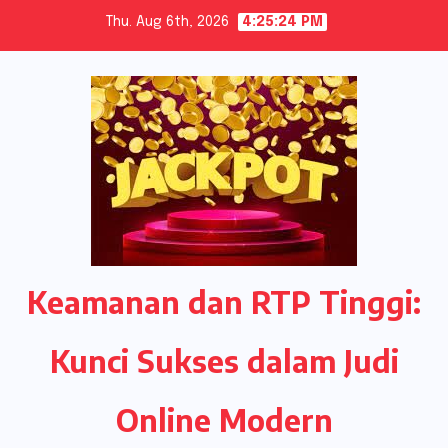
Skip
Thu. Aug 6th, 2026
4:25:24 PM
to
content
Keamanan dan RTP Tinggi:
Kunci Sukses dalam Judi
Online Modern