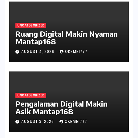
UNCATEGORIZED
Ruang Digital Makin Nyaman
Mantap168
AUGUST 4, 2026
OKEMEI777
UNCATEGORIZED
Pengalaman Digital Makin
Asik Mantap168
AUGUST 3, 2026
OKEMEI777