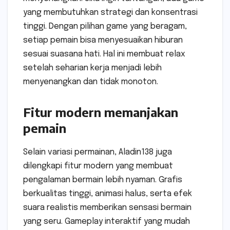
yang membutuhkan strategi dan konsentrasi
tinggi. Dengan pilihan game yang beragam,
setiap pemain bisa menyesuaikan hiburan
sesuai suasana hati. Hal ini membuat relax
setelah seharian kerja menjadi lebih
menyenangkan dan tidak monoton.
Fitur modern memanjakan
pemain
Selain variasi permainan, Aladin138 juga
dilengkapi fitur modern yang membuat
pengalaman bermain lebih nyaman. Grafis
berkualitas tinggi, animasi halus, serta efek
suara realistis memberikan sensasi bermain
yang seru. Gameplay interaktif yang mudah