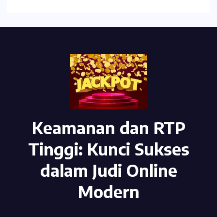
Keamanan dan RTP
Tinggi: Kunci Sukses
dalam Judi Online
Modern