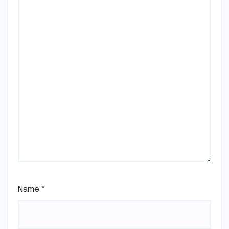
Name
*