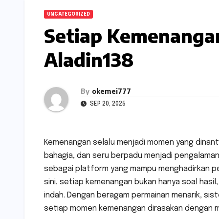
UNCATEGORIZED
Setiap Kemenanga
Aladin138
By
okemei777
SEP 20, 2025
Kemenangan selalu menjadi momen yang dinanti
bahagia, dan seru berpadu menjadi pengalaman ya
sebagai platform yang mampu menghadirkan pe
sini, setiap kemenangan bukan hanya soal hasi
indah. Dengan beragam permainan menarik, sist
setiap momen kemenangan dirasakan dengan m