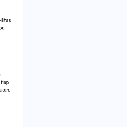
ilitas
pa
n
a
etiap
akan.