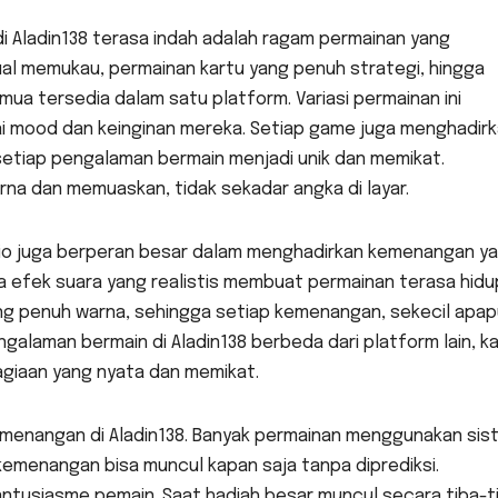
 Aladin138 terasa indah adalah ragam permainan yang
sual memukau, permainan kartu yang penuh strategi, hingga
ua tersedia dalam satu platform. Variasi permainan ini
uai mood dan keinginan mereka. Setiap game juga menghadir
etiap pengalaman bermain menjadi unik dan memikat.
rna dan memuaskan, tidak sekadar angka di layar.
 audio juga berperan besar dalam menghadirkan kemenangan y
ta efek suara yang realistis membuat permainan terasa hid
ang penuh warna, sehingga setiap kemenangan, sekecil apap
ngalaman bermain di Aladin138 berbeda dari platform lain, k
iaan yang nyata dan memikat.
emenangan di Aladin138. Banyak permainan menggunakan sis
kemenangan bisa muncul kapan saja tanpa diprediksi.
antusiasme pemain. Saat hadiah besar muncul secara tiba-t