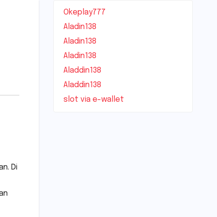
Okeplay777
Aladin138
Aladin138
Aladin138
Aladdin138
Aladdin138
slot via e-wallet
n. Di
kan