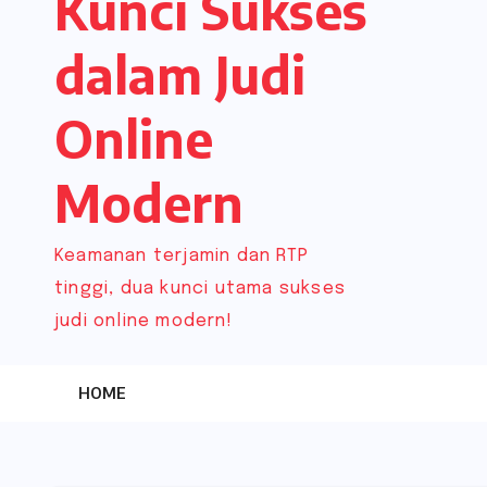
Kunci Sukses
dalam Judi
Online
Modern
Keamanan terjamin dan RTP
tinggi, dua kunci utama sukses
judi online modern!
HOME