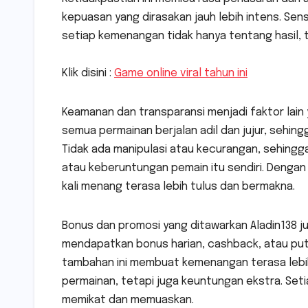
kepuasan yang dirasakan jauh lebih intens. Sen
setiap kemenangan tidak hanya tentang hasil,
Klik disini :
Game online viral tahun ini
Keamanan dan transparansi menjadi faktor lai
semua permainan berjalan adil dan jujur, sehin
Tidak ada manipulasi atau kecurangan, sehingg
atau keberuntungan pemain itu sendiri. Dengan 
kali menang terasa lebih tulus dan bermakna.
Bonus dan promosi yang ditawarkan Aladin138 
mendapatkan bonus harian, cashback, atau put
tambahan ini membuat kemenangan terasa lebih
permainan, tetapi juga keuntungan ekstra. Se
memikat dan memuaskan.