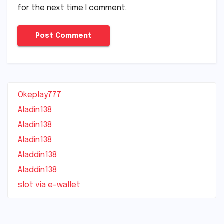
for the next time I comment.
Okeplay777
Aladin138
Aladin138
Aladin138
Aladdin138
Aladdin138
slot via e-wallet