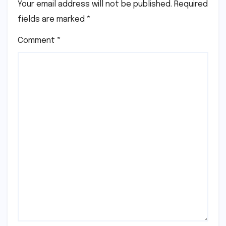
Your email address will not be published.
Required
fields are marked
*
Comment
*