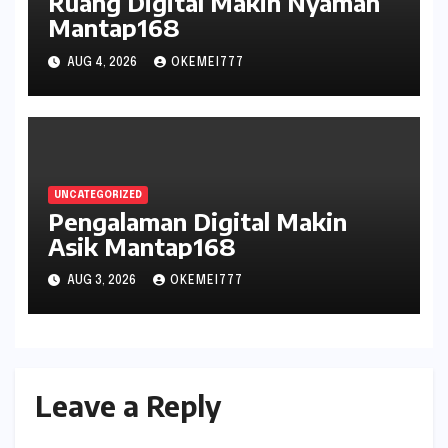
Ruang Digital Makin Nyaman
Mantap168
AUG 4, 2026
OKEMEI777
UNCATEGORIZED
Pengalaman Digital Makin
Asik Mantap168
AUG 3, 2026
OKEMEI777
Leave a Reply