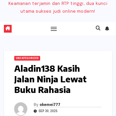
Keamanan terjamin dan RTP tinggi, dua kunci
utama sukses judi online modern!
UNCATEGORIZED
Aladin138 Kasih
Jalan Ninja Lewat
Buku Rahasia
By
okemei777
SEP 30, 2025