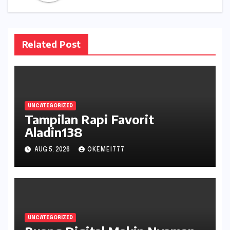
Related Post
UNCATEGORIZED
Tampilan Rapi Favorit
Aladin138
AUG 5, 2026
OKEMEI777
UNCATEGORIZED