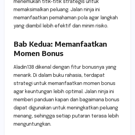
menemukan titik-titik strategis untuk
memaksimalkan peluang. Jalan ninja ini
memanfaatkan pemahaman pola agar langkah
yang diambil lebih efektif dan minim risiko.
Bab Kedua: Memanfaatkan
Momen Bonus
Aladin138 dikenal dengan fitur bonusnya yang
menarik. Di dalam buku rahasia, terdapat
strategi untuk memanfaatkan momen bonus
agar keuntungan lebih optimal. Jalan ninja ini
memberi panduan kapan dan bagaimana bonus
dapat digunakan untuk meningkatkan peluang
menang, sehingga setiap putaran terasa lebih
menguntungkan.