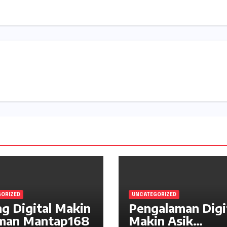
ORIZED
UNCATEGORIZED
g Digital Makin
Pengalaman Digi
man Mantap168
Makin Asik