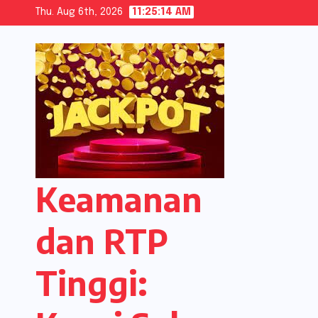
Skip
Thu. Aug 6th, 2026
11:25:15 AM
to
content
Keamanan
dan RTP
Tinggi: