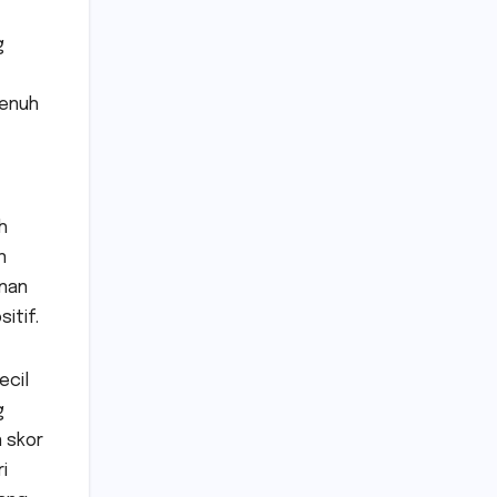
g
penuh
h
n
inan
itif.
ecil
g
 skor
i