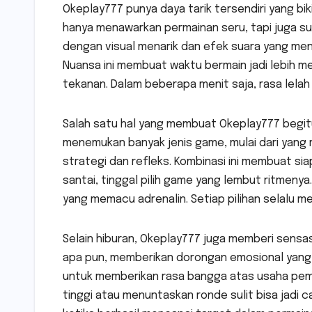
Okeplay777 punya daya tarik tersendiri yang bik
hanya menawarkan permainan seru, tapi juga s
dengan visual menarik dan efek suara yang me
Nuansa ini membuat waktu bermain jadi lebih m
tekanan. Dalam beberapa menit saja, rasa lelah
Salah satu hal yang membuat Okeplay777 begit
menemukan banyak jenis game, mulai dari yang 
strategi dan refleks. Kombinasi ini membuat si
santai, tinggal pilih game yang lembut ritmenya
yang memacu adrenalin. Setiap pilihan selalu 
Selain hiburan, Okeplay777 juga memberi sens
apa pun, memberikan dorongan emosional yang p
untuk memberikan rasa bangga atas usaha pema
tinggi atau menuntaskan ronde sulit bisa jadi 