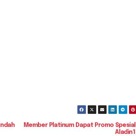
indah
Member Platinum Dapat Promo Spesial
Aladin