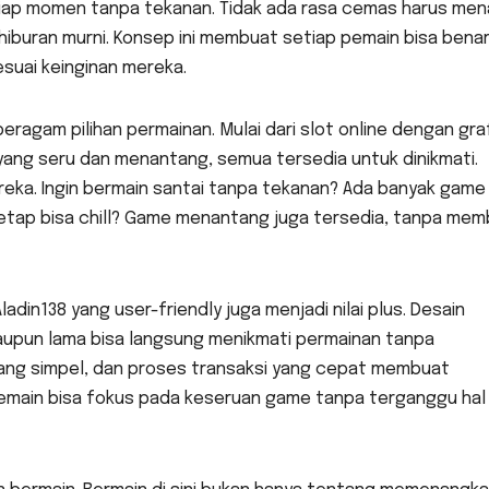
etiap momen tanpa tekanan. Tidak ada rasa cemas harus me
hiburan murni. Konsep ini membuat setiap pemain bisa bena
suai keinginan mereka.
eragam pilihan permainan. Mulai dari slot online dengan gra
 yang seru dan menantang, semua tersedia untuk dinikmati.
eka. Ingin bermain santai tanpa tekanan? Ada banyak game
pi tetap bisa chill? Game menantang juga tersedia, tanpa me
ladin138 yang user-friendly juga menjadi nilai plus. Desain
aupun lama bisa langsung menikmati permainan tanpa
yang simpel, dan proses transaksi yang cepat membuat
pemain bisa fokus pada keseruan game tanpa terganggu hal