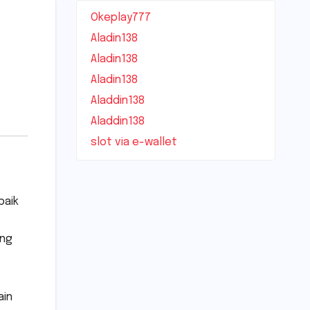
Okeplay777
Aladin138
Aladin138
Aladin138
Aladdin138
Aladdin138
slot via e-wallet
baik
ang
ain