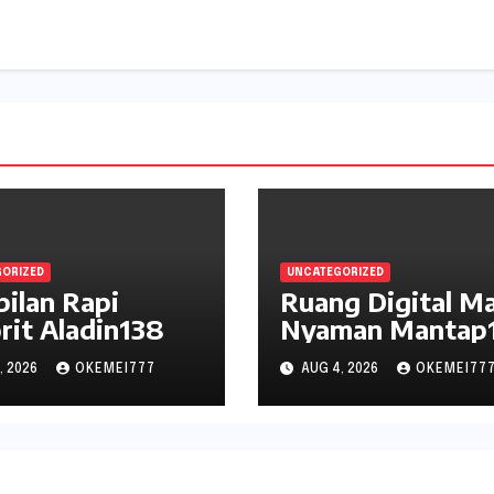
ORIZED
UNCATEGORIZED
ilan Rapi
Ruang Digital M
rit Aladin138
Nyaman Mantap
, 2026
OKEMEI777
AUG 4, 2026
OKEMEI77