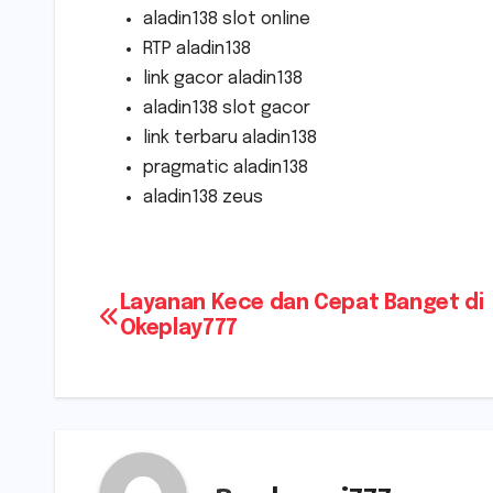
aladin138 slot online
RTP aladin138
link gacor aladin138
aladin138 slot gacor
link terbaru aladin138
pragmatic aladin138
aladin138 zeus
Post
Layanan Kece dan Cepat Banget di
Okeplay777
navigation