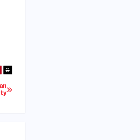
dan
ety