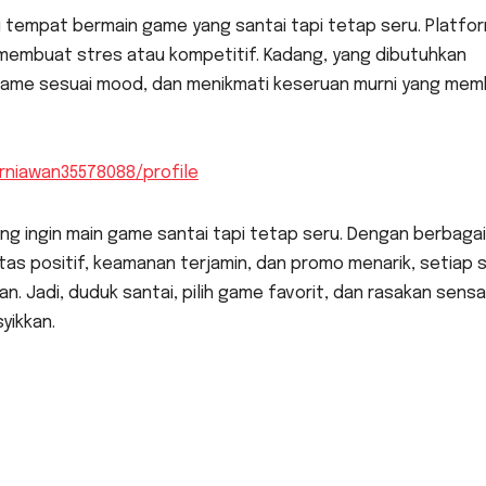
 tempat bermain game yang santai tapi tetap seru. Platform
 membuat stres atau kompetitif. Kadang, yang dibutuhkan
 game sesuai mood, dan menikmati keseruan murni yang me
rniawan35578088/profile
yang ingin main game santai tapi tetap seru. Dengan berbagai
as positif, keamanan terjamin, dan promo menarik, setiap s
 Jadi, duduk santai, pilih game favorit, dan rasakan sensa
yikkan.