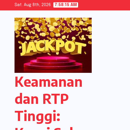
Skip
Sat. Aug 8th, 2026
7:58:16 AM
to
content
Keamanan
dan RTP
Tinggi: