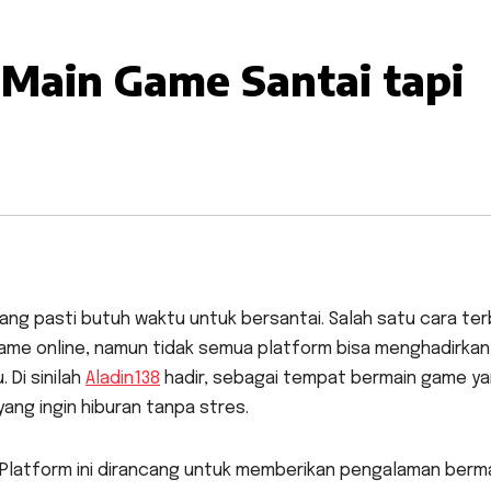
 Main Game Santai tapi
rang pasti butuh waktu untuk bersantai. Salah satu cara ter
me online, namun tidak semua platform bisa menghadirkan
Di sinilah
Aladin138
hadir, sebagai tempat bermain game y
yang ingin hiburan tanpa stres.
. Platform ini dirancang untuk memberikan pengalaman berm