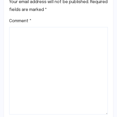
Your email address will not be published.
Required
fields are marked
*
Comment
*