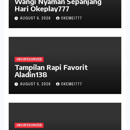
Wangi Nyaman Sepanjang
Hari Okeplay777
AUGUST 6, 2026
OKEMEI777
UNCATEGORIZED
Tampilan Rapi Favorit
Aladin138
AUGUST 5, 2026
OKEMEI777
UNCATEGORIZED