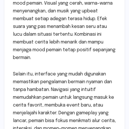
mood pemain. Visual yang cerah, warna-warna
menyenangkan, dan musik yang upbeat
membuat setiap adegan terasa hidup. Efek
suara yang pas menambah kesan seru atau
lucu dalam situasi tertentu. Kombinasi ini
membuat cerita lebih menarik dan mampu
menjaga mood pemain tetap positif sepanjang
bermain.
Selain itu, interface yang mudah digunakan
memastikan pengalaman bermain nyaman dan
tanpa hambatan. Navigasi yang intuitif
memudahkan pemain untuk langsung masuk ke
cerita favorit, membuka event baru, atau
menjelajahi karakter. Dengan gameplay yang
lancar, pemain bisa fokus menikmati alur cerita,
interaksi, dan momen-momen menyenangkan