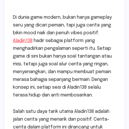
Di dunia game modern, bukan hanya gameplay
seru yang dicari pemain, tapi juga cerita yang
bikin mood naik dan penuh vibes positif.
Aladin138
hadir sebagai platform yang
menghadirkan pengalaman seperti itu. Setiap
game di sini bukan hanya soal tantangan atau
misi, tetapi juga soal alur cerita yang ringan,
menyenangkan, dan mampu membuat pemain
merasa bahagia sepanjang bermain. Dengan
konsep ini, setiap sesi di Aladin138 selalu
terasa hidup dan anti membosankan.
Salah satu daya tarik utama Aladin138 adalah
jalan cerita yang menarik dan positif. Cerita-
cerita dalam platform ini dirancang untuk