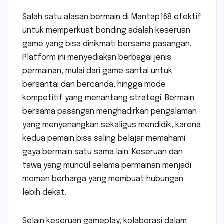
Salah satu alasan bermain di Mantap168 efektif
untuk memperkuat bonding adalah keseruan
game yang bisa dinikmati bersama pasangan.
Platform ini menyediakan berbagai jenis
permainan, mulai dari game santai untuk
bersantai dan bercanda, hingga mode
kompetitif yang menantang strategi. Bermain
bersama pasangan menghadirkan pengalaman
yang menyenangkan sekaligus mendidik, karena
kedua pemain bisa saling belajar memahami
gaya bermain satu sama lain. Keseruan dan
tawa yang muncul selama permainan menjadi
momen berharga yang membuat hubungan
lebih dekat.
Selain keseruan gameplay, kolaborasi dalam