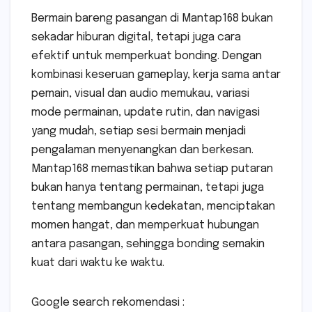
Bermain bareng pasangan di Mantap168 bukan
sekadar hiburan digital, tetapi juga cara
efektif untuk memperkuat bonding. Dengan
kombinasi keseruan gameplay, kerja sama antar
pemain, visual dan audio memukau, variasi
mode permainan, update rutin, dan navigasi
yang mudah, setiap sesi bermain menjadi
pengalaman menyenangkan dan berkesan.
Mantap168 memastikan bahwa setiap putaran
bukan hanya tentang permainan, tetapi juga
tentang membangun kedekatan, menciptakan
momen hangat, dan memperkuat hubungan
antara pasangan, sehingga bonding semakin
kuat dari waktu ke waktu.
Google search rekomendasi :