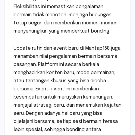
Fleksibilitas ini memastikan pengalaman
bermain tidak monoton, menjaga hubungan
tetap segar, dan memberikan momen-momen
menyenangkan yang memperkuat bonding.
Update rutin dan event baru di Mantap168 juga
menambah nilai pengalaman bermain bersama
pasangan. Platform ini secara berkala
menghadirkan konten baru, mode permainan,
atau tantangan khusus yang bisa dicoba
bersama. Event-event ini memberikan
kesempatan untuk merayakan kemenangan,
menjajal strategi baru, dan menemukan kejutan
seru. Dengan adanya hal baru yang bisa
dijelajahi bersama, setiap sesi bermain terasa
lebih spesial, sehingga bonding antara