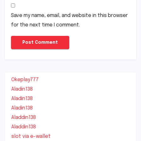
Save my name, email, and website in this browser
for the next time I comment.
Okeplay777
Aladin138
Aladin138
Aladin138
Aladdin138
Aladdin138
slot via e-wallet