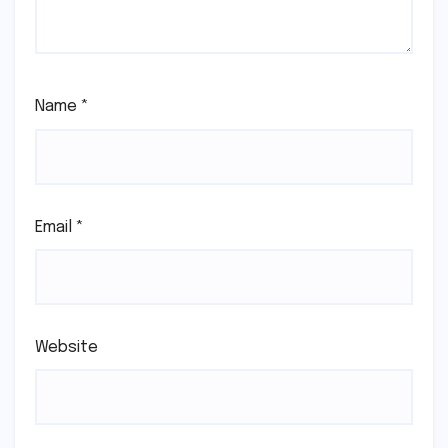
Name
*
Email
*
Website