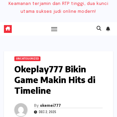
Keamanan terjamin dan RTP tinggi, dua kunci
utama sukses judi online modern!
UNCATEGORIZED
Okeplay777 Bikin
Game Makin Hits di
Timeline
By
okemei777
DEC 2, 2025