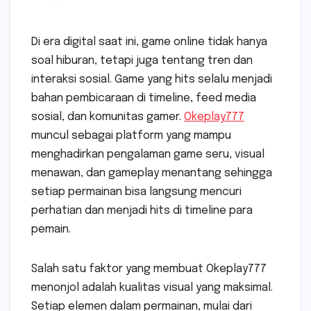
Di era digital saat ini, game online tidak hanya
soal hiburan, tetapi juga tentang tren dan
interaksi sosial. Game yang hits selalu menjadi
bahan pembicaraan di timeline, feed media
sosial, dan komunitas gamer.
Okeplay777
muncul sebagai platform yang mampu
menghadirkan pengalaman game seru, visual
menawan, dan gameplay menantang sehingga
setiap permainan bisa langsung mencuri
perhatian dan menjadi hits di timeline para
pemain.
Salah satu faktor yang membuat Okeplay777
menonjol adalah kualitas visual yang maksimal.
Setiap elemen dalam permainan, mulai dari