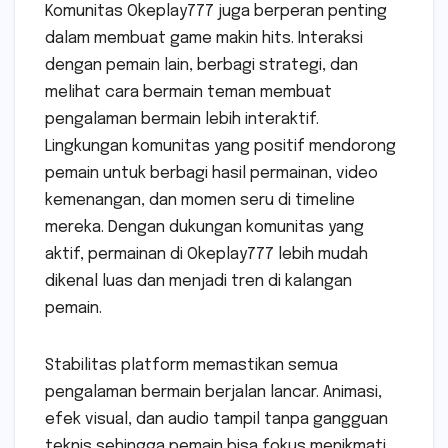
Komunitas Okeplay777 juga berperan penting
dalam membuat game makin hits. Interaksi
dengan pemain lain, berbagi strategi, dan
melihat cara bermain teman membuat
pengalaman bermain lebih interaktif.
Lingkungan komunitas yang positif mendorong
pemain untuk berbagi hasil permainan, video
kemenangan, dan momen seru di timeline
mereka. Dengan dukungan komunitas yang
aktif, permainan di Okeplay777 lebih mudah
dikenal luas dan menjadi tren di kalangan
pemain.
Stabilitas platform memastikan semua
pengalaman bermain berjalan lancar. Animasi,
efek visual, dan audio tampil tanpa gangguan
teknis sehingga pemain bisa fokus menikmati