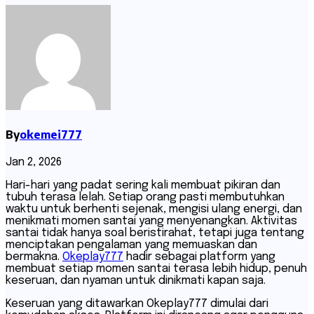
By
okemei777
Jan 2, 2026
Hari-hari yang padat sering kali membuat pikiran dan
tubuh terasa lelah. Setiap orang pasti membutuhkan
waktu untuk berhenti sejenak, mengisi ulang energi, dan
menikmati momen santai yang menyenangkan. Aktivitas
santai tidak hanya soal beristirahat, tetapi juga tentang
menciptakan pengalaman yang memuaskan dan
bermakna.
Okeplay777
hadir sebagai platform yang
membuat setiap momen santai terasa lebih hidup, penuh
keseruan, dan nyaman untuk dinikmati kapan saja.
Keseruan yang ditawarkan Okeplay777 dimulai dari