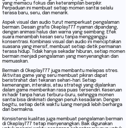
yang memacu fokus dan keterampilan berpikir.
Perpaduan ini membuat setiap momen santai selalu
terasa baru, seru, dan menarik.
Aspek visual dan audio turut memperkuat pengalaman
bermain. Desain grafis Okeplay777 nyaman dipandang,
dengan animasi halus dan warna yang seimbang. Efek
suara menambah kesan seru tanpa mengganggu
konsentrasi. Kombinasi visual dan audio ini menciptakan
suasana yang imersif, membuat setiap detik permainan
terasa hidup. Tidak hanya sekadar hiburan, setiap momen
bermain menjadi pengalaman yang menyenangkan dan
memuaskan.
Bermain di Okeplay777 juga membantu melepas stres.
Aktivitas game yang seru membuat pikiran dapat
beristirahat dari tekanan sehari-hari. Setiap
kemenangan, interaksi, atau strategi yang dijalankan
dalam game memberikan rasa puas tersendiri. Keseruan
ini hadir tanpa harus terburu-buru, sehingga momen
santai bisa dinikmati dengan penuh kesadaran. Dengan
begitu, setiap detik waktu luang menjadi lebih berharga
dan bermakna.
Konsistensi kualitas juga membuat pengalaman bermain
di Okeplay777 tetap menyenangkan. Baik digunakan