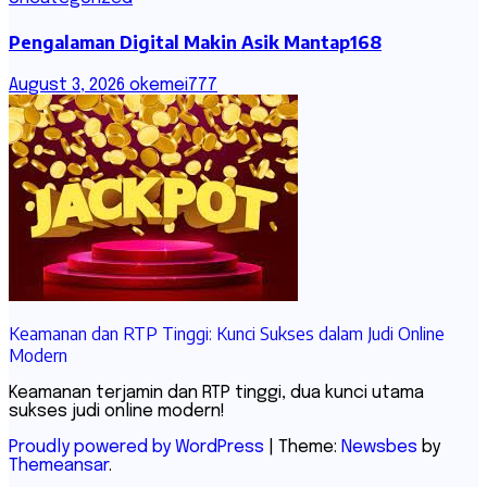
Pengalaman Digital Makin Asik Mantap168
August 3, 2026
okemei777
Keamanan dan RTP Tinggi: Kunci Sukses dalam Judi Online
Modern
Keamanan terjamin dan RTP tinggi, dua kunci utama
sukses judi online modern!
Proudly powered by WordPress
|
Theme:
Newsbes
by
Themeansar
.