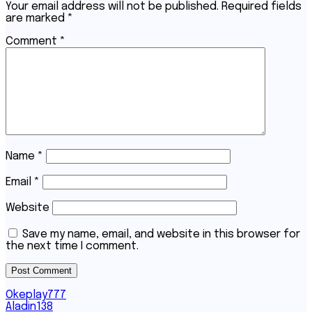
Your email address will not be published.
Required fields
are marked
*
Comment
*
Name
*
Email
*
Website
Save my name, email, and website in this browser for
the next time I comment.
Okeplay777
Aladin138