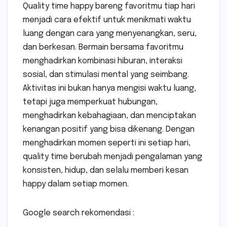
Quality time happy bareng favoritmu tiap hari
menjadi cara efektif untuk menikmati waktu
luang dengan cara yang menyenangkan, seru,
dan berkesan. Bermain bersama favoritmu
menghadirkan kombinasi hiburan, interaksi
sosial, dan stimulasi mental yang seimbang.
Aktivitas ini bukan hanya mengisi waktu luang,
tetapi juga memperkuat hubungan,
menghadirkan kebahagiaan, dan menciptakan
kenangan positif yang bisa dikenang. Dengan
menghadirkan momen seperti ini setiap hari,
quality time berubah menjadi pengalaman yang
konsisten, hidup, dan selalu memberi kesan
happy dalam setiap momen.
Google search rekomendasi :