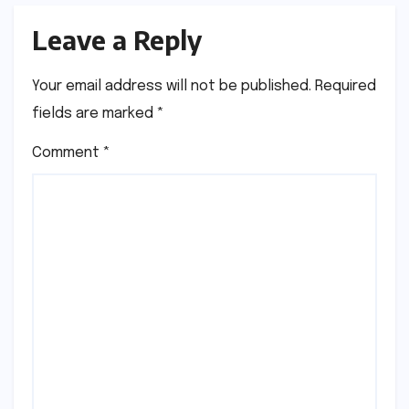
Leave a Reply
Your email address will not be published.
Required
fields are marked
*
Comment
*