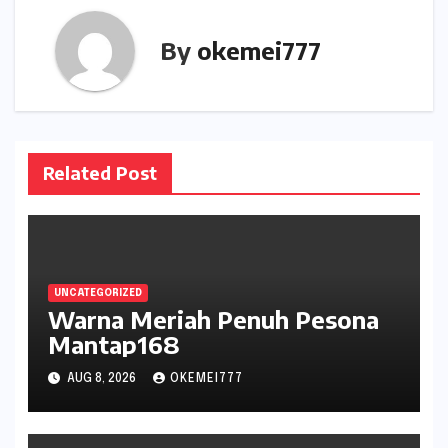
By
okemei777
Related Post
UNCATEGORIZED
Warna Meriah Penuh Pesona
Mantap168
AUG 8, 2026
OKEMEI777