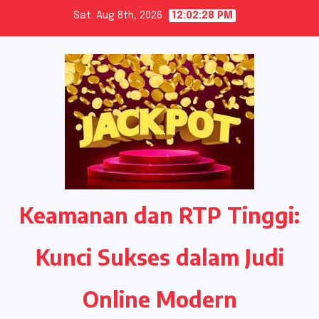
Skip
Sat. Aug 8th, 2026
12:02:29 PM
to
content
Keamanan dan RTP Tinggi:
Kunci Sukses dalam Judi
Online Modern