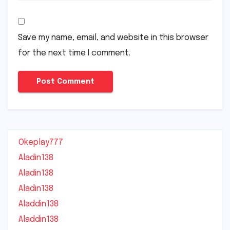
Save my name, email, and website in this browser
for the next time I comment.
Okeplay777
Aladin138
Aladin138
Aladin138
Aladdin138
Aladdin138