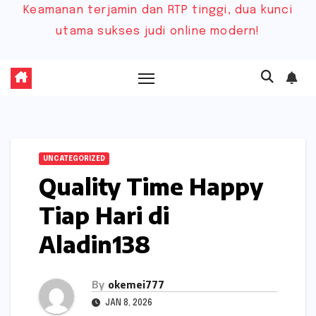
Keamanan terjamin dan RTP tinggi, dua kunci
utama sukses judi online modern!
UNCATEGORIZED
Quality Time Happy
Tiap Hari di
Aladin138
By
okemei777
JAN 8, 2026