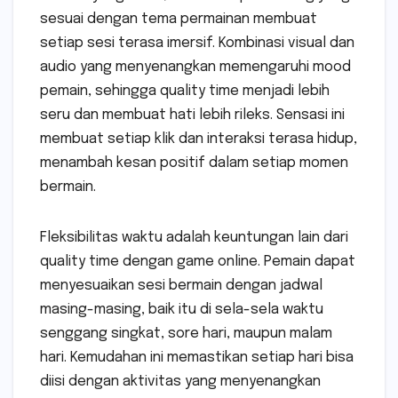
sesuai dengan tema permainan membuat
setiap sesi terasa imersif. Kombinasi visual dan
audio yang menyenangkan memengaruhi mood
pemain, sehingga quality time menjadi lebih
seru dan membuat hati lebih rileks. Sensasi ini
membuat setiap klik dan interaksi terasa hidup,
menambah kesan positif dalam setiap momen
bermain.
Fleksibilitas waktu adalah keuntungan lain dari
quality time dengan game online. Pemain dapat
menyesuaikan sesi bermain dengan jadwal
masing-masing, baik itu di sela-sela waktu
senggang singkat, sore hari, maupun malam
hari. Kemudahan ini memastikan setiap hari bisa
diisi dengan aktivitas yang menyenangkan