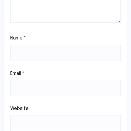
Name
*
Email
*
Website