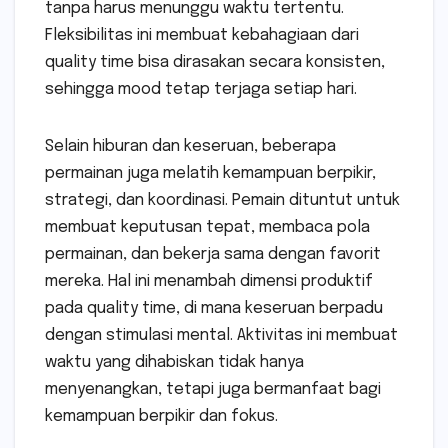
tanpa harus menunggu waktu tertentu.
Fleksibilitas ini membuat kebahagiaan dari
quality time bisa dirasakan secara konsisten,
sehingga mood tetap terjaga setiap hari.
Selain hiburan dan keseruan, beberapa
permainan juga melatih kemampuan berpikir,
strategi, dan koordinasi. Pemain dituntut untuk
membuat keputusan tepat, membaca pola
permainan, dan bekerja sama dengan favorit
mereka. Hal ini menambah dimensi produktif
pada quality time, di mana keseruan berpadu
dengan stimulasi mental. Aktivitas ini membuat
waktu yang dihabiskan tidak hanya
menyenangkan, tetapi juga bermanfaat bagi
kemampuan berpikir dan fokus.