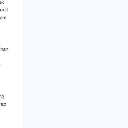
ak
cil.
lam
inan
n
ng
tap