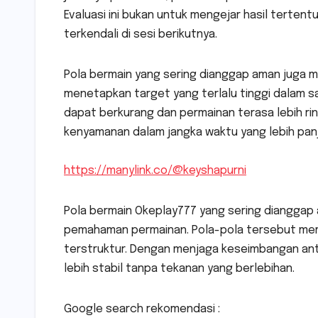
Evaluasi ini bukan untuk mengejar hasil terten
terkendali di sesi berikutnya.
Pola bermain yang sering dianggap aman juga m
menetapkan target yang terlalu tinggi dalam s
dapat berkurang dan permainan terasa lebih r
kenyamanan dalam jangka waktu yang lebih pan
https://manylink.co/@keyshapurni
Pola bermain Okeplay777 yang sering dianggap
pemahaman permainan. Pola-pola tersebut me
terstruktur. Dengan menjaga keseimbangan ant
lebih stabil tanpa tekanan yang berlebihan.
Google search rekomendasi :