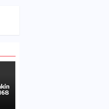
akin
168
7