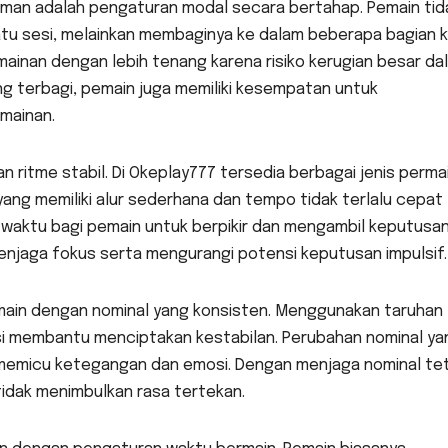
 aman adalah pengaturan modal secara bertahap. Pemain tid
u sesi, melainkan membaginya ke dalam beberapa bagian ke
mainan dengan lebih tenang karena risiko kerugian besar da
g terbagi, pemain juga memiliki kesempatan untuk
mainan.
n ritme stabil. Di Okeplay777 tersedia berbagai jenis perma
ang memiliki alur sederhana dan tempo tidak terlalu cepat
 waktu bagi pemain untuk berpikir dan mengambil keputusa
enjaga fokus serta mengurangi potensi keputusan impulsif.
rmain dengan nominal yang konsisten. Menggunakan taruhan
esi membantu menciptakan kestabilan. Perubahan nominal ya
ap memicu ketegangan dan emosi. Dengan menjaga nominal te
tidak menimbulkan rasa tertekan.