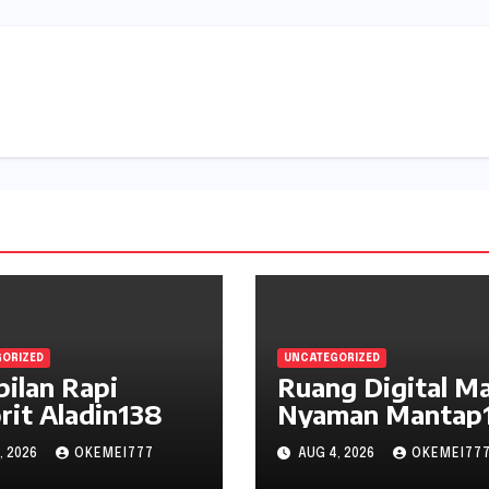
ORIZED
UNCATEGORIZED
ilan Rapi
Ruang Digital M
rit Aladin138
Nyaman Mantap
, 2026
OKEMEI777
AUG 4, 2026
OKEMEI77