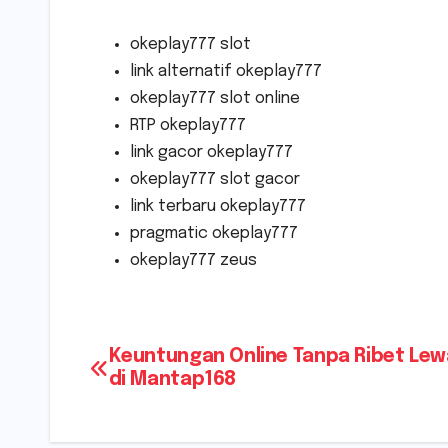
okeplay777 slot
link alternatif okeplay777
okeplay777 slot online
RTP okeplay777
link gacor okeplay777
okeplay777 slot gacor
link terbaru okeplay777
pragmatic okeplay777
okeplay777 zeus
Post
Keuntungan Online Tanpa Ribet Lew
di Mantap168
navigation