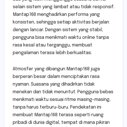
selain sistem yang lambat atau tidak responsif.
Mantap168 menghadirkan performa yang
konsisten, sehingga setiap aktivitas berjalan
dengan lancar. Dengan sistem yang stabil,
pengguna bisa menikmati waktu online tanpa
rasa kesal atau terganggu, membuat
pengalaman terasa lebih berkualitas.
Atmosfer yang dibangun Mantap168 juga
berperan besar dalam menciptakan rasa
nyaman. Suasana yang dihadirkan tidak
menekan dan tidak menuntut. Pengguna bebas
menikmati waktu sesuai ritme masing-masing,
tanpa harus terburu-buru. Pendekatan ini
membuat Mantap168 terasa seperti ruang
pribadi di dunia digital, tempat di mana pikiran