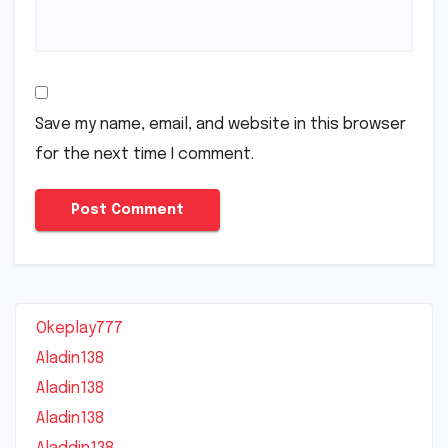
Save my name, email, and website in this browser
for the next time I comment.
Okeplay777
Aladin138
Aladin138
Aladin138