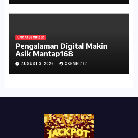
UNCATEGORIZED
Pengalaman Digital Makin
Asik Mantap168
AUGUST 3, 2026
OKEMEI777