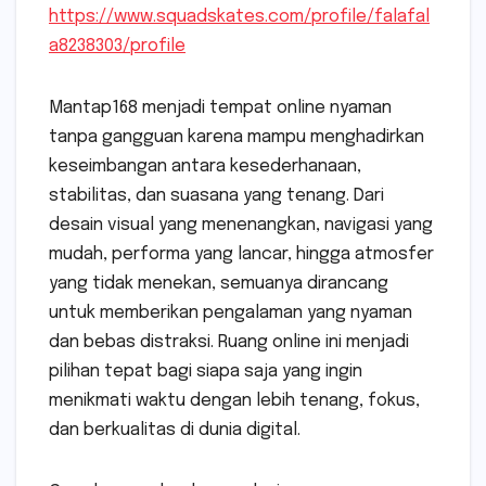
https://www.squadskates.com/profile/falafal
a8238303/profile
Mantap168 menjadi tempat online nyaman
tanpa gangguan karena mampu menghadirkan
keseimbangan antara kesederhanaan,
stabilitas, dan suasana yang tenang. Dari
desain visual yang menenangkan, navigasi yang
mudah, performa yang lancar, hingga atmosfer
yang tidak menekan, semuanya dirancang
untuk memberikan pengalaman yang nyaman
dan bebas distraksi. Ruang online ini menjadi
pilihan tepat bagi siapa saja yang ingin
menikmati waktu dengan lebih tenang, fokus,
dan berkualitas di dunia digital.