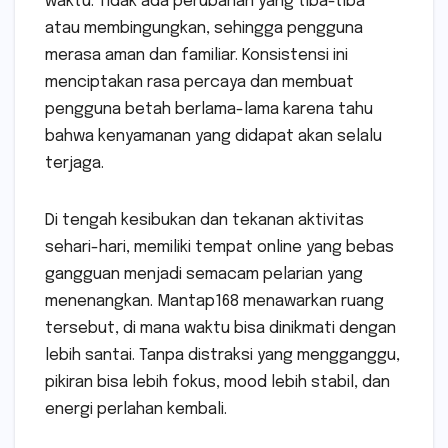
waktu. Tidak ada perubahan yang tiba-tiba
atau membingungkan, sehingga pengguna
merasa aman dan familiar. Konsistensi ini
menciptakan rasa percaya dan membuat
pengguna betah berlama-lama karena tahu
bahwa kenyamanan yang didapat akan selalu
terjaga.
Di tengah kesibukan dan tekanan aktivitas
sehari-hari, memiliki tempat online yang bebas
gangguan menjadi semacam pelarian yang
menenangkan. Mantap168 menawarkan ruang
tersebut, di mana waktu bisa dinikmati dengan
lebih santai. Tanpa distraksi yang mengganggu,
pikiran bisa lebih fokus, mood lebih stabil, dan
energi perlahan kembali.