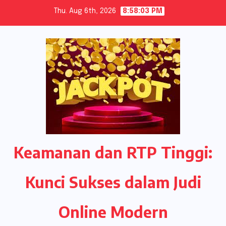
Skip
Thu. Aug 6th, 2026
8:58:03 PM
to
content
Keamanan dan RTP Tinggi:
Kunci Sukses dalam Judi
Online Modern