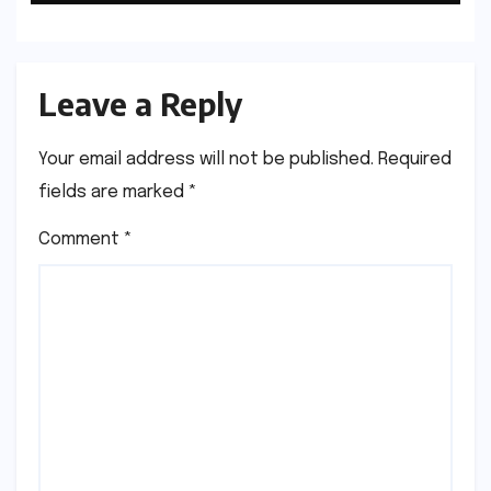
Leave a Reply
Your email address will not be published.
Required
fields are marked
*
Comment
*