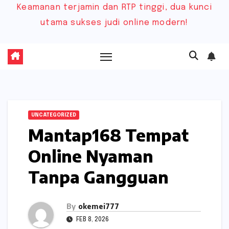
Keamanan terjamin dan RTP tinggi, dua kunci
utama sukses judi online modern!
UNCATEGORIZED
Mantap168 Tempat
Online Nyaman
Tanpa Gangguan
By
okemei777
FEB 8, 2026