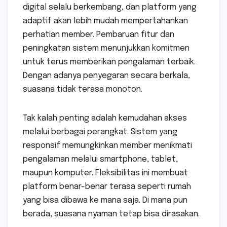
digital selalu berkembang, dan platform yang
adaptif akan lebih mudah mempertahankan
perhatian member. Pembaruan fitur dan
peningkatan sistem menunjukkan komitmen
untuk terus memberikan pengalaman terbaik.
Dengan adanya penyegaran secara berkala,
suasana tidak terasa monoton.
Tak kalah penting adalah kemudahan akses
melalui berbagai perangkat. Sistem yang
responsif memungkinkan member menikmati
pengalaman melalui smartphone, tablet,
maupun komputer. Fleksibilitas ini membuat
platform benar-benar terasa seperti rumah
yang bisa dibawa ke mana saja. Di mana pun
berada, suasana nyaman tetap bisa dirasakan.