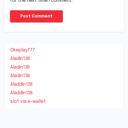
for the next time I comment.
Okeplay777
Aladin138
Aladin138
Aladin138
Aladdin138
Aladdin138
slot via e-wallet