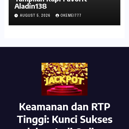
Aladin138
AUGUST 5, 2026
OKEMEI777
Keamanan dan RTP
Tinggi: Kunci Sukses