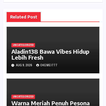
Related Post
UNCATEGORIZED
Aladin138 Bawa Vibes Hidup
Lebih Fresh
AUG 9, 2026
OKEMEI777
UNCATEGORIZED
Warna Meriah Penuh Pesona