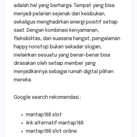
adalah hal yang berharga. Tempat yang bisa
menjadi pelarian sejenak dari kesibukan,
sekaligus menghadirkan energi positif setiap
saat. Dengan kombinasi kenyamanan,
fleksibilitas, dan suasana hangat, pengalaman
happy nonstop bukan sekadar slogan,
melainkan sesuatu yang benar-benar bisa
dirasakan oleh setiap member yang
menjadikannya sebagai rumah digital pilihan
mereka.
Google search rekomendasi :
mantap168 slot
link alternatif mantap168
mantap168 slot online