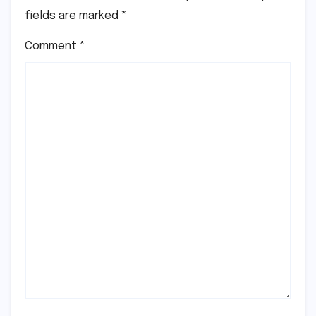
fields are marked
*
Comment
*