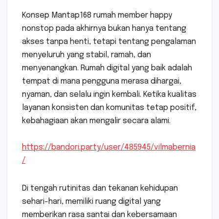
Konsep Mantap168 rumah member happy
nonstop pada akhirnya bukan hanya tentang
akses tanpa henti, tetapi tentang pengalaman
menyeluruh yang stabil, ramah, dan
menyenangkan. Rumah digital yang baik adalah
tempat di mana pengguna merasa dihargai,
nyaman, dan selalu ingin kembali. Ketika kualitas
layanan konsisten dan komunitas tetap positif,
kebahagiaan akan mengalir secara alami.
https://bandori.party/user/485945/vilmabernia
/
Di tengah rutinitas dan tekanan kehidupan
sehari-hari, memiliki ruang digital yang
memberikan rasa santai dan kebersamaan