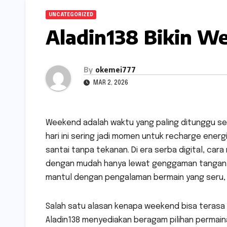
UNCATEGORIZED
Aladin138 Bikin W
By
okemei777
MAR 2, 2026
Weekend adalah waktu yang paling ditunggu sete
hari ini sering jadi momen untuk recharge ener
santai tanpa tekanan. Di era serba digital, cara
dengan mudah hanya lewat genggaman tangan
mantul dengan pengalaman bermain yang seru,
Salah satu alasan kenapa weekend bisa terasa l
Aladin138 menyediakan beragam pilihan permain