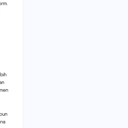
orm.
k
ebih
an
omen
upun
ana