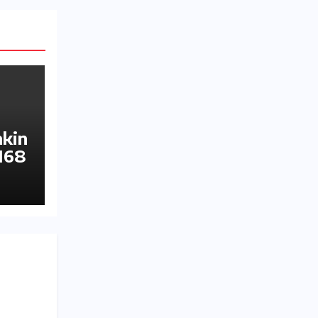
akin
168
7