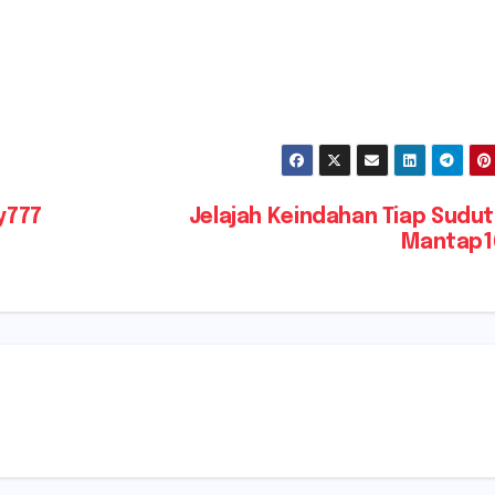
y777
Jelajah Keindahan Tiap Sudut
Mantap1