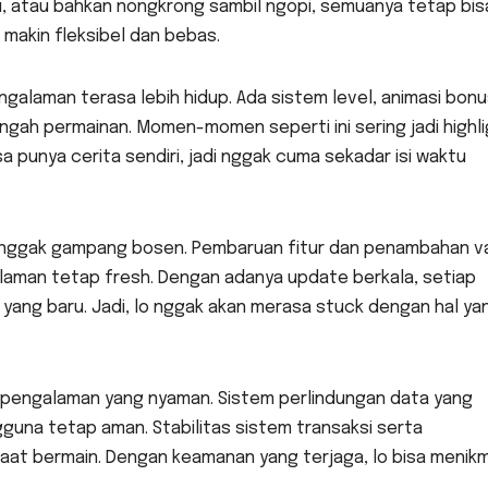
amu, atau bahkan nongkrong sambil ngopi, semuanya tetap bis
 makin fleksibel dan bebas.
pengalaman terasa lebih hidup. Ada sistem level, animasi bonu
ngah permainan. Momen-momen seperti ini sering jadi highl
sa punya cerita sendiri, jadi nggak cuma sekadar isi waktu
na nggak gampang bosen. Pembaruan fitur dan penambahan va
laman tetap fresh. Dengan adanya update berkala, setiap
ang baru. Jadi, lo nggak akan merasa stuck dengan hal ya
ri pengalaman yang nyaman. Sistem perlindungan data yang
una tetap aman. Stabilitas sistem transaksi serta
aat bermain. Dengan keamanan yang terjaga, lo bisa menikm