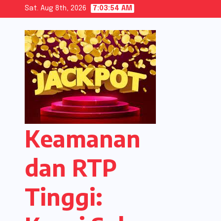
Skip
Sat. Aug 8th, 2026
7:03:55 AM
to
content
Keamanan
dan RTP
Tinggi: