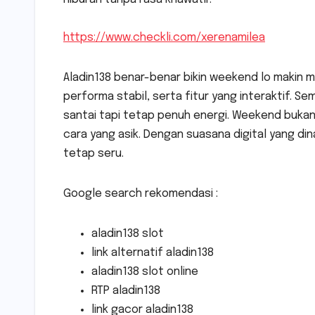
https://www.checkli.com/xerenamilea
Aladin138 benar-benar bikin weekend lo makin m
performa stabil, serta fitur yang interaktif. 
santai tapi tetap penuh energi. Weekend bukan 
cara yang asik. Dengan suasana digital yang di
tetap seru.
Google search rekomendasi :
aladin138 slot
link alternatif aladin138
aladin138 slot online
RTP aladin138
link gacor aladin138