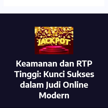
Keamanan dan RTP
Tinggi: Kunci Sukses
dalam Judi Online
Modern