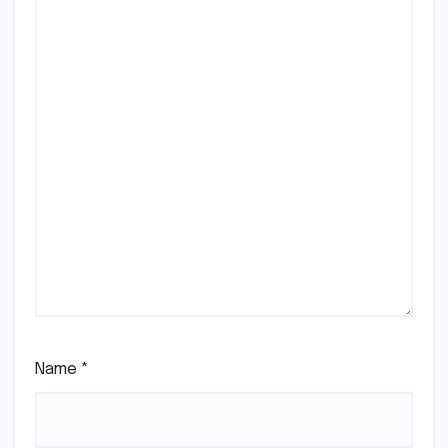
Name
*