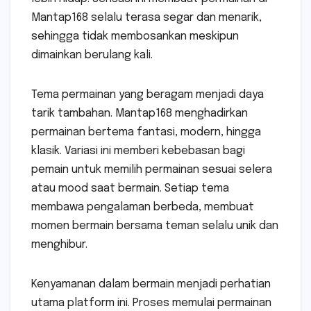
Mantap168 selalu terasa segar dan menarik,
sehingga tidak membosankan meskipun
dimainkan berulang kali.
Tema permainan yang beragam menjadi daya
tarik tambahan. Mantap168 menghadirkan
permainan bertema fantasi, modern, hingga
klasik. Variasi ini memberi kebebasan bagi
pemain untuk memilih permainan sesuai selera
atau mood saat bermain. Setiap tema
membawa pengalaman berbeda, membuat
momen bermain bersama teman selalu unik dan
menghibur.
Kenyamanan dalam bermain menjadi perhatian
utama platform ini. Proses memulai permainan