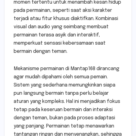
momen tertentu untuk menambah kesan hidup
pada permainan, seperti saat aksi karakter
terjadi atau fitur khusus diaktifkan. Kombinasi
visual dan audio yang seimbang membuat
permainan terasa asyik dan interaktif,
memperkuat sensasi kebersamaan saat
bermain dengan teman.
Mekanisme permainan di Mantap168 dirancang
agar mudah dipahami oleh semua pemain.
Sistem yang sederhana memungkinkan siapa
pun langsung bermain tanpa perlu belajar
aturan yang kompleks. Hal ini menjadikan fokus
tetap pada keseruan bermain dan interaksi
dengan teman, bukan pada proses adaptasi
yang panjang. Permainan tetap menawarkan
tantangan ringan dan menyenangkan, sehingga