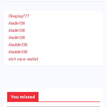
Okeplay777
Aladin138
Aladin138
Aladin138
Aladdin138
Aladdin138
slot via e-wallet
You missed