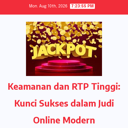
Skip
Mon. Aug 10th, 2026
7:23:55 PM
to
content
Keamanan dan RTP Tinggi:
Kunci Sukses dalam Judi
Online Modern