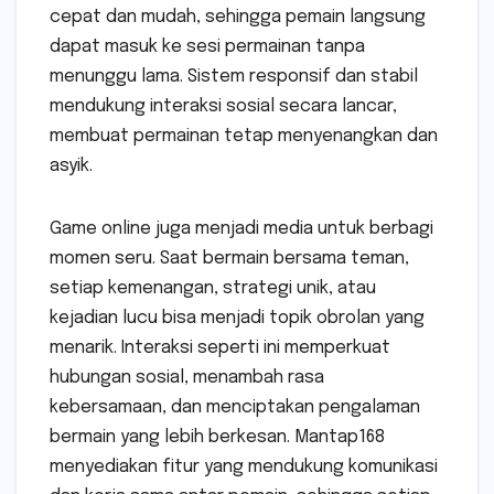
cepat dan mudah, sehingga pemain langsung
dapat masuk ke sesi permainan tanpa
menunggu lama. Sistem responsif dan stabil
mendukung interaksi sosial secara lancar,
membuat permainan tetap menyenangkan dan
asyik.
Game online juga menjadi media untuk berbagi
momen seru. Saat bermain bersama teman,
setiap kemenangan, strategi unik, atau
kejadian lucu bisa menjadi topik obrolan yang
menarik. Interaksi seperti ini memperkuat
hubungan sosial, menambah rasa
kebersamaan, dan menciptakan pengalaman
bermain yang lebih berkesan. Mantap168
menyediakan fitur yang mendukung komunikasi