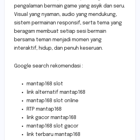
pengalaman bermain game yang asyik dan seru.
Visual yang nyaman, audio yang mendukung,
sistem permainan responsif, serta tema yang
beragam membuat setiap sesi bermain
bersama teman menjadi momen yang
interaktif, hidup, dan penuh keseruan.
Google search rekomendasi :
mantap168 slot
link alternatif mantap168
mantap168 slot online
RTP mantap168
link gacor mantap168
mantap168 slot gacor
link terbaru mantap168