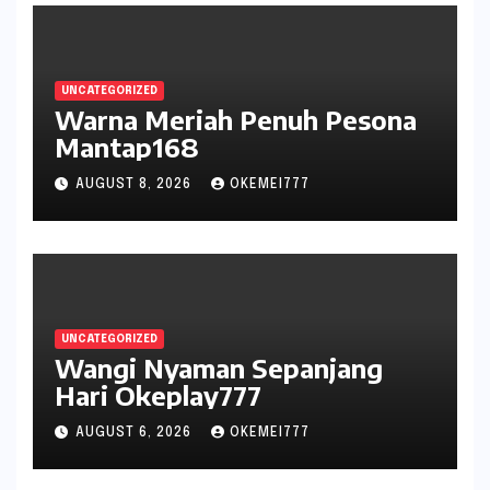
UNCATEGORIZED
Warna Meriah Penuh Pesona
Mantap168
AUGUST 8, 2026
OKEMEI777
UNCATEGORIZED
Wangi Nyaman Sepanjang
Hari Okeplay777
AUGUST 6, 2026
OKEMEI777