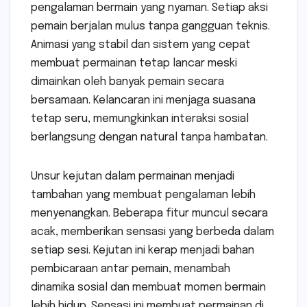
pengalaman bermain yang nyaman. Setiap aksi
pemain berjalan mulus tanpa gangguan teknis.
Animasi yang stabil dan sistem yang cepat
membuat permainan tetap lancar meski
dimainkan oleh banyak pemain secara
bersamaan. Kelancaran ini menjaga suasana
tetap seru, memungkinkan interaksi sosial
berlangsung dengan natural tanpa hambatan.
Unsur kejutan dalam permainan menjadi
tambahan yang membuat pengalaman lebih
menyenangkan. Beberapa fitur muncul secara
acak, memberikan sensasi yang berbeda dalam
setiap sesi. Kejutan ini kerap menjadi bahan
pembicaraan antar pemain, menambah
dinamika sosial dan membuat momen bermain
lebih hidup. Sensasi ini membuat permainan di