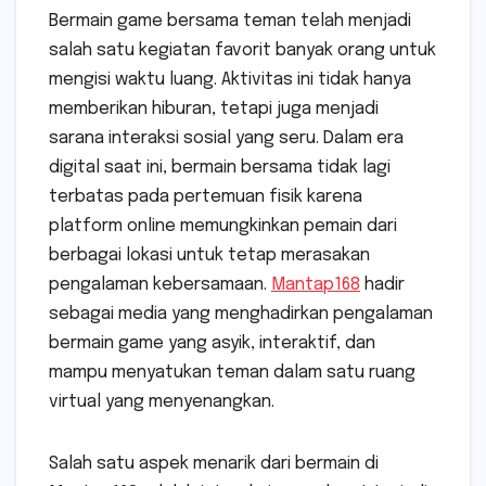
Bermain game bersama teman telah menjadi
salah satu kegiatan favorit banyak orang untuk
mengisi waktu luang. Aktivitas ini tidak hanya
memberikan hiburan, tetapi juga menjadi
sarana interaksi sosial yang seru. Dalam era
digital saat ini, bermain bersama tidak lagi
terbatas pada pertemuan fisik karena
platform online memungkinkan pemain dari
berbagai lokasi untuk tetap merasakan
pengalaman kebersamaan.
Mantap168
hadir
sebagai media yang menghadirkan pengalaman
bermain game yang asyik, interaktif, dan
mampu menyatukan teman dalam satu ruang
virtual yang menyenangkan.
Salah satu aspek menarik dari bermain di