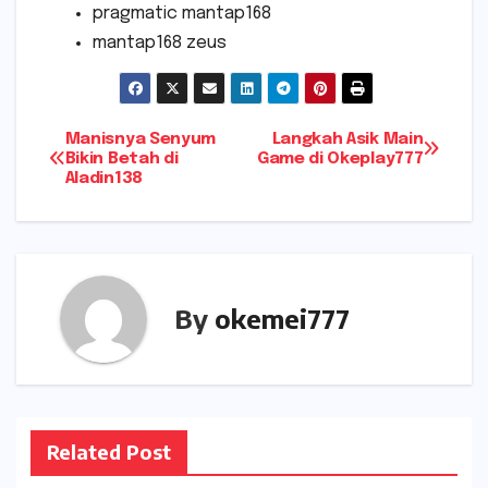
pragmatic mantap168
mantap168 zeus
Post
Manisnya Senyum
Langkah Asik Main
Bikin Betah di
Game di Okeplay777
Aladin138
navigation
By
okemei777
Related Post