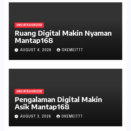
UNCATEGORIZED
Ruang Digital Makin Nyaman
Mantap168
AUGUST 4, 2026
OKEMEI777
UNCATEGORIZED
Pengalaman Digital Makin
Asik Mantap168
AUGUST 3, 2026
OKEMEI777