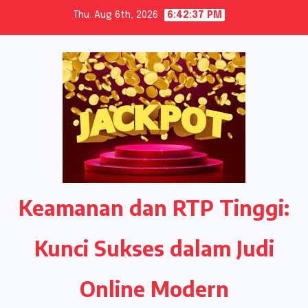
Skip
Thu. Aug 6th, 2026
6:42:38 PM
to
content
Keamanan dan RTP Tinggi:
Kunci Sukses dalam Judi
Online Modern