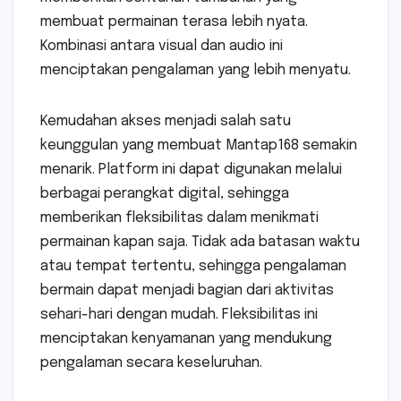
membuat permainan terasa lebih nyata.
Kombinasi antara visual dan audio ini
menciptakan pengalaman yang lebih menyatu.
Kemudahan akses menjadi salah satu
keunggulan yang membuat Mantap168 semakin
menarik. Platform ini dapat digunakan melalui
berbagai perangkat digital, sehingga
memberikan fleksibilitas dalam menikmati
permainan kapan saja. Tidak ada batasan waktu
atau tempat tertentu, sehingga pengalaman
bermain dapat menjadi bagian dari aktivitas
sehari-hari dengan mudah. Fleksibilitas ini
menciptakan kenyamanan yang mendukung
pengalaman secara keseluruhan.