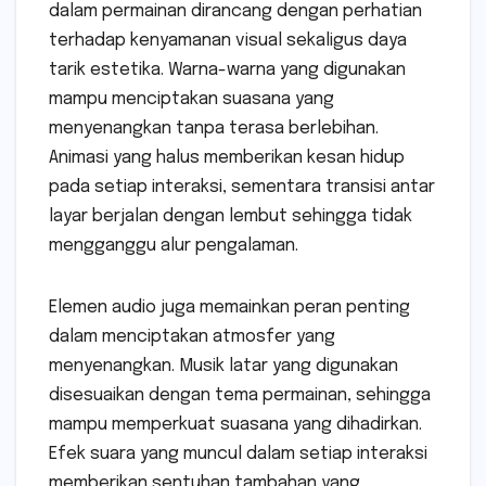
dalam permainan dirancang dengan perhatian
terhadap kenyamanan visual sekaligus daya
tarik estetika. Warna-warna yang digunakan
mampu menciptakan suasana yang
menyenangkan tanpa terasa berlebihan.
Animasi yang halus memberikan kesan hidup
pada setiap interaksi, sementara transisi antar
layar berjalan dengan lembut sehingga tidak
mengganggu alur pengalaman.
Elemen audio juga memainkan peran penting
dalam menciptakan atmosfer yang
menyenangkan. Musik latar yang digunakan
disesuaikan dengan tema permainan, sehingga
mampu memperkuat suasana yang dihadirkan.
Efek suara yang muncul dalam setiap interaksi
memberikan sentuhan tambahan yang