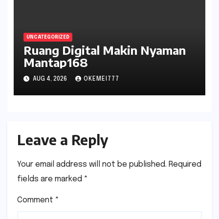
UNCATEGORIZED
Ruang Digital Makin Nyaman
Mantap168
AUG 4, 2026
OKEMEI777
Leave a Reply
Your email address will not be published.
Required
fields are marked
*
Comment
*