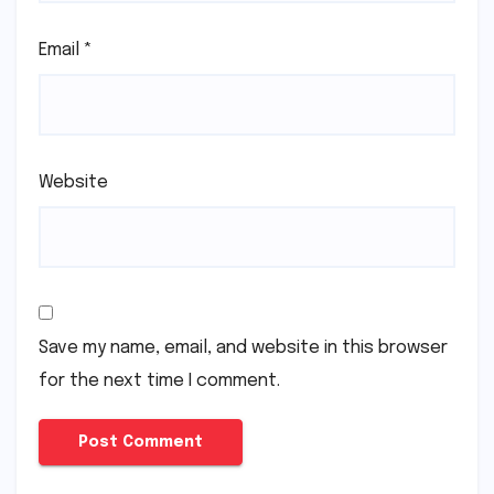
Email
*
Website
Save my name, email, and website in this browser
for the next time I comment.