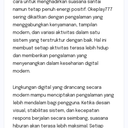
cara untuk menghadirkan suasana santai
namun tetap penuh energi positif. Okeplay777
sering dikaitkan dengan pengalaman yang
menggabungkan kenyamanan, tampilan
modern, dan variasi aktivitas dalam satu
sistem yang terstruktur dengan baik. Hal ini
membuat setiap aktivitas terasa lebih hidup
dan memberikan pengalaman yang
menyenangkan dalam keseharian digital
modern.
Lingkungan digital yang dirancang secara
modern mampu menciptakan pengalaman yang
lebih mendalam bagi pengguna. Ketika desain
visual, stabilitas sistem, dan kecepatan
respons berjalan secara seimbang, suasana
hiburan akan terasa lebih maksimal. Setiap