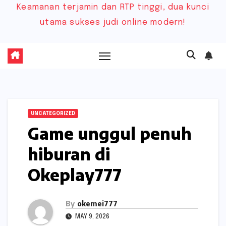
Keamanan terjamin dan RTP tinggi, dua kunci
utama sukses judi online modern!
UNCATEGORIZED
Game unggul penuh
hiburan di
Okeplay777
By
okemei777
MAY 9, 2026