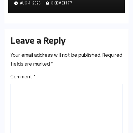
AUG 4, 2026
OKEMEI777
Leave a Reply
Your email address will not be published.
Required
fields are marked
*
Comment
*