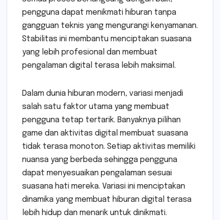
pengguna dapat menikmati hiburan tanpa
gangguan teknis yang mengurangi kenyamanan.
Stabilitas ini membantu menciptakan suasana
yang lebih profesional dan membuat
pengalaman digital terasa lebih maksimal.
Dalam dunia hiburan modern, variasi menjadi
salah satu faktor utama yang membuat
pengguna tetap tertarik. Banyaknya pilihan
game dan aktivitas digital membuat suasana
tidak terasa monoton. Setiap aktivitas memiliki
nuansa yang berbeda sehingga pengguna
dapat menyesuaikan pengalaman sesuai
suasana hati mereka. Variasi ini menciptakan
dinamika yang membuat hiburan digital terasa
lebih hidup dan menarik untuk dinikmati.