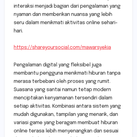
interaksi menjadi bagian dari pengalaman yang
nyaman dan memberikan nuansa yang lebih
seru dalam menikmati aktivitas online sehari-
hari.
https://shareyoursocial.com/mawarsyekia
Pengalaman digital yang fleksibel juga
membantu pengguna menikmati hiburan tanpa
merasa terbebani oleh proses yang rumit.
Suasana yang santai namun tetap modern
menciptakan kenyamanan tersendiri dalam
setiap aktivitas. Kombinasi antara sistem yang
mudah digunakan, tampilan yang menarik, dan
variasi game yang beragam membuat hiburan
online terasa lebih menyenangkan dan sesuai