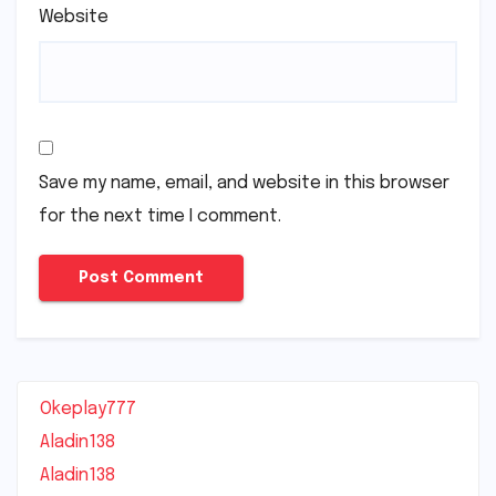
Website
Save my name, email, and website in this browser
for the next time I comment.
Okeplay777
Aladin138
Aladin138