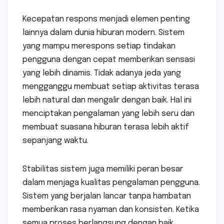
Kecepatan respons menjadi elemen penting
lainnya dalam dunia hiburan modern. Sistem
yang mampu merespons setiap tindakan
pengguna dengan cepat memberikan sensasi
yang lebih dinamis. Tidak adanya jeda yang
mengganggu membuat setiap aktivitas terasa
lebih natural dan mengalir dengan baik. Hal ini
menciptakan pengalaman yang lebih seru dan
membuat suasana hiburan terasa lebih aktif
sepanjang waktu.
Stabilitas sistem juga memiliki peran besar
dalam menjaga kualitas pengalaman pengguna.
Sistem yang berjalan lancar tanpa hambatan
memberikan rasa nyaman dan konsisten. Ketika
semua proses berlangsung dengan baik,