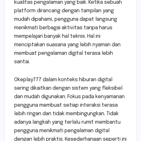
kualitas pengalaman yang baik. Ketika sebuah
platform dirancang dengan tampilan yang
mudah dipahami, pengguna dapat langsung
menikmati berbagai aktivitas tanpa harus
mempelajari banyak hal teknis. Hal ini
menciptakan suasana yang lebih nyaman dan
membuat pengalaman digital terasa lebih
santai.
Okeplay777 dalam konteks hiburan digital
sering dikaitkan dengan sistem yang fleksibel
dan mudah digunakan. Fokus pada kenyamanan
pengguna membuat setiap interaksi terasa
lebih ringan dan tidak membingungkan. Tidak
adanya langkah yang terlalu rumit membantu
pengguna menikmati pengalaman digital
dengan lebih praktis. Kesederhanaan seperti ini