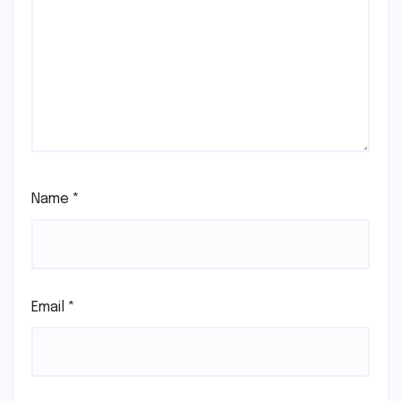
Name
*
Email
*