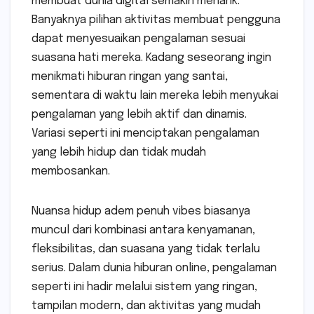
membuat dunia digital semakin menarik.
Banyaknya pilihan aktivitas membuat pengguna
dapat menyesuaikan pengalaman sesuai
suasana hati mereka. Kadang seseorang ingin
menikmati hiburan ringan yang santai,
sementara di waktu lain mereka lebih menyukai
pengalaman yang lebih aktif dan dinamis.
Variasi seperti ini menciptakan pengalaman
yang lebih hidup dan tidak mudah
membosankan.
Nuansa hidup adem penuh vibes biasanya
muncul dari kombinasi antara kenyamanan,
fleksibilitas, dan suasana yang tidak terlalu
serius. Dalam dunia hiburan online, pengalaman
seperti ini hadir melalui sistem yang ringan,
tampilan modern, dan aktivitas yang mudah