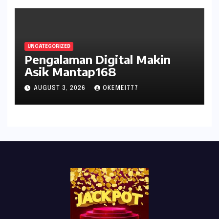
UNCATEGORIZED
Pengalaman Digital Makin
Asik Mantap168
AUGUST 3, 2026
OKEMEI777