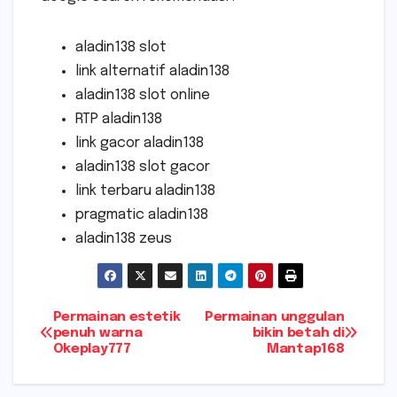
aladin138 slot
link alternatif aladin138
aladin138 slot online
RTP aladin138
link gacor aladin138
aladin138 slot gacor
link terbaru aladin138
pragmatic aladin138
aladin138 zeus
Post
Permainan estetik
Permainan unggulan
penuh warna
bikin betah di
Okeplay777
Mantap168
navigation