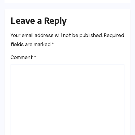
Leave a Reply
Your email address will not be published.
Required
fields are marked
*
Comment
*