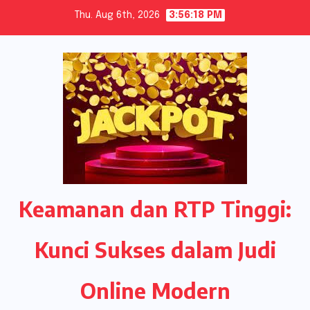
Skip
Thu. Aug 6th, 2026
3:56:19 PM
to
content
Keamanan dan RTP Tinggi:
Kunci Sukses dalam Judi
Online Modern