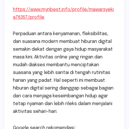
https://www.mynbest.info/profile/mawarsyeki
a76357/profile
Perpaduan antara kenyamanan, fleksibilitas,
dan suasana modern membuat hiburan digital
semakin dekat dengan gaya hidup masyarakat
masa kini. Aktivitas online yang ringan dan
mudah diakses membantu menciptakan
suasana yang lebih santai di tengah rutinitas
harian yang padat. Hal seperti ini membuat
hiburan digital sering dianggap sebagai bagian
dari cara menjaga keseimbangan hidup agar
tetap nyaman dan lebih rileks dalam menjalani
aktivitas sehari-hari.
Google search rekomendasi :