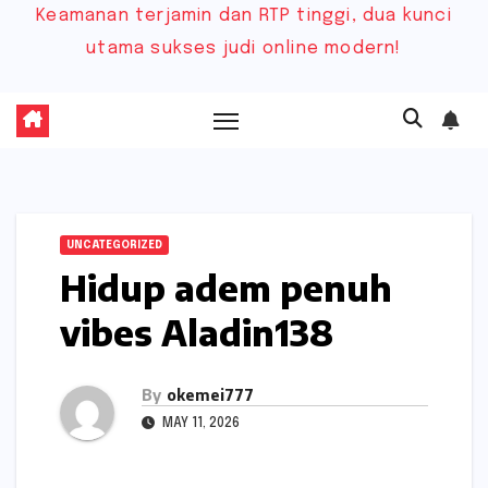
Keamanan terjamin dan RTP tinggi, dua kunci
utama sukses judi online modern!
UNCATEGORIZED
Hidup adem penuh
vibes Aladin138
By
okemei777
MAY 11, 2026