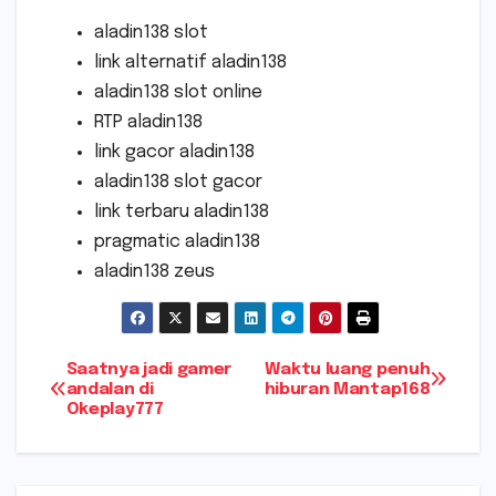
aladin138 slot
link alternatif aladin138
aladin138 slot online
RTP aladin138
link gacor aladin138
aladin138 slot gacor
link terbaru aladin138
pragmatic aladin138
aladin138 zeus
Post
Saatnya jadi gamer
Waktu luang penuh
andalan di
hiburan Mantap168
Okeplay777
navigation