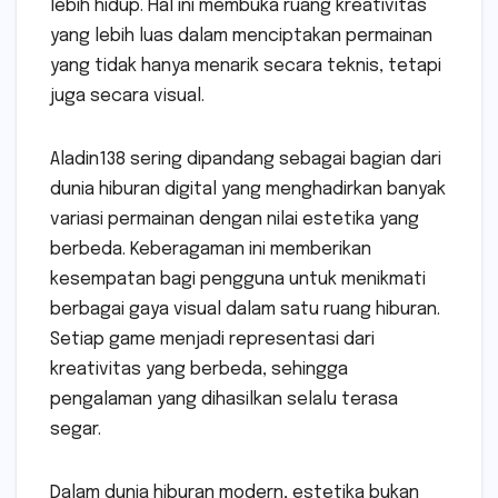
lebih hidup. Hal ini membuka ruang kreativitas
yang lebih luas dalam menciptakan permainan
yang tidak hanya menarik secara teknis, tetapi
juga secara visual.
Aladin138 sering dipandang sebagai bagian dari
dunia hiburan digital yang menghadirkan banyak
variasi permainan dengan nilai estetika yang
berbeda. Keberagaman ini memberikan
kesempatan bagi pengguna untuk menikmati
berbagai gaya visual dalam satu ruang hiburan.
Setiap game menjadi representasi dari
kreativitas yang berbeda, sehingga
pengalaman yang dihasilkan selalu terasa
segar.
Dalam dunia hiburan modern, estetika bukan