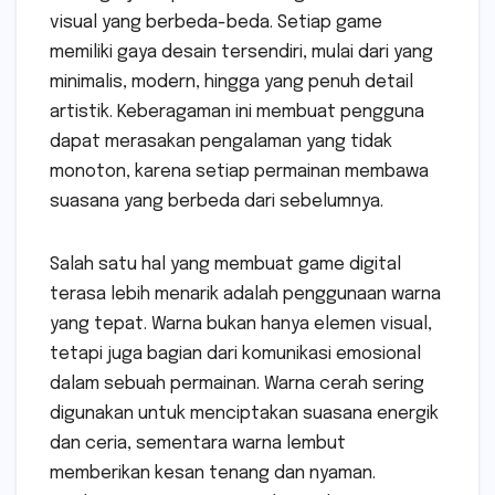
visual yang berbeda-beda. Setiap game
memiliki gaya desain tersendiri, mulai dari yang
minimalis, modern, hingga yang penuh detail
artistik. Keberagaman ini membuat pengguna
dapat merasakan pengalaman yang tidak
monoton, karena setiap permainan membawa
suasana yang berbeda dari sebelumnya.
Salah satu hal yang membuat game digital
terasa lebih menarik adalah penggunaan warna
yang tepat. Warna bukan hanya elemen visual,
tetapi juga bagian dari komunikasi emosional
dalam sebuah permainan. Warna cerah sering
digunakan untuk menciptakan suasana energik
dan ceria, sementara warna lembut
memberikan kesan tenang dan nyaman.