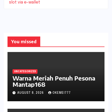
slot via e-wallet
You missed
UNCATEGORIZED
Warna Meriah Penuh Pesona
Mantap168
AUGUST 8, 2026
OKEMEI777