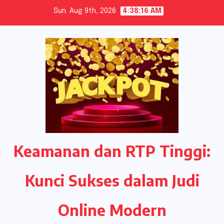
Skip
Sun. Aug 9th, 2026
4:38:17 AM
to
content
Keamanan dan RTP Tinggi:
Kunci Sukses dalam Judi
Online Modern