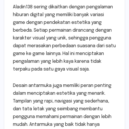
Aladin138 sering dikaitkan dengan pengalaman
hiburan digital yang memiliki banyak variasi
game dengan pendekatan estetika yang
berbeda. Setiap permainan dirancang dengan
karakter visual yang unik, sehingga pengguna
dapat merasakan perbedaan suasana dari satu
game ke game lainnya. Hal ini menciptakan
pengalaman yang lebih kaya karena tidak
terpaku pada satu gaya visual saja.
Desain antarmuka juga memiliki peran penting
dalam menciptakan estetika yang menarik.
Tampilan yang rapi, navigasi yang sederhana,
dan tata letak yang seimbang membantu
pengguna memahami permainan dengan lebih
mudah. Antarmuka yang baik tidak hanya