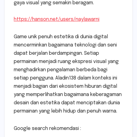
gaya visual yang semakin beragam.
https://hanson.net/users/naylawarni
Game unik penuh estetika di dunia digital
mencerminkan bagaimana teknologi dan seni
dapat berjalan berdampingan. Setiap
permainan menjadi ruang ekspresi visual yang
menghadirkan pengalaman berbeda bagi
setiap pengguna. Aladin138 dalam konteks ini
menjadi bagian dari ekosistem hiburan digital
yang memperlihatkan bagaimana keberagaman
desain dan estetika dapat menciptakan dunia
permainan yang lebih hidup dan penuh warna.
Google search rekomendasi :