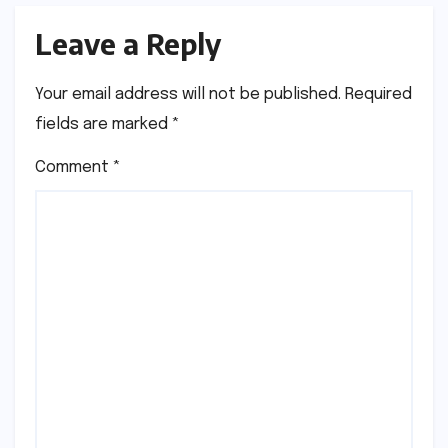
Leave a Reply
Your email address will not be published.
Required
fields are marked
*
Comment
*