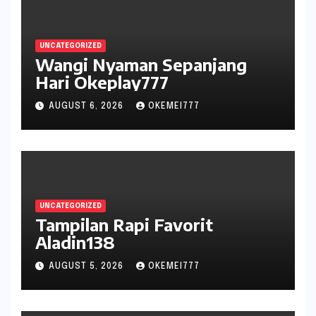
UNCATEGORIZED
Wangi Nyaman Sepanjang
Hari Okeplay777
AUGUST 6, 2026
OKEMEI777
UNCATEGORIZED
Tampilan Rapi Favorit
Aladin138
AUGUST 5, 2026
OKEMEI777