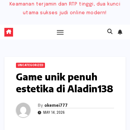
Keamanan terjamin dan RTP tinggi, dua kunci
utama sukses judi online modern!
UNCATEGORIZED
Game unik penuh
estetika di Aladin138
By
okemei777
MAY 14, 2026