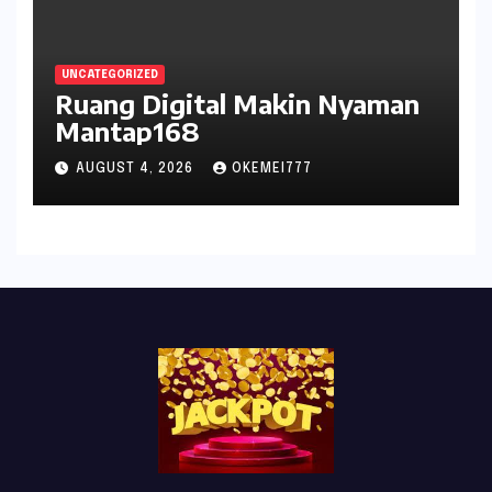
UNCATEGORIZED
Ruang Digital Makin Nyaman
Mantap168
AUGUST 4, 2026
OKEMEI777