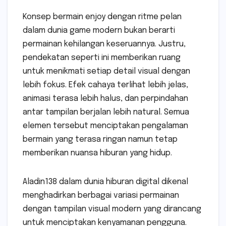
Konsep bermain enjoy dengan ritme pelan
dalam dunia game modern bukan berarti
permainan kehilangan keseruannya. Justru,
pendekatan seperti ini memberikan ruang
untuk menikmati setiap detail visual dengan
lebih fokus. Efek cahaya terlihat lebih jelas,
animasi terasa lebih halus, dan perpindahan
antar tampilan berjalan lebih natural. Semua
elemen tersebut menciptakan pengalaman
bermain yang terasa ringan namun tetap
memberikan nuansa hiburan yang hidup.
Aladin138 dalam dunia hiburan digital dikenal
menghadirkan berbagai variasi permainan
dengan tampilan visual modern yang dirancang
untuk menciptakan kenyamanan pengguna.