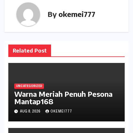
By
okemei777
Related Post
UNCATEGORIZED
Warna Meriah Penuh Pesona
Mantap168
AUG 8, 2026
OKEMEI777