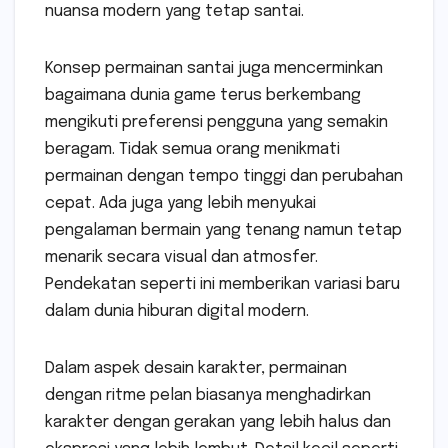
nuansa modern yang tetap santai.
Konsep permainan santai juga mencerminkan
bagaimana dunia game terus berkembang
mengikuti preferensi pengguna yang semakin
beragam. Tidak semua orang menikmati
permainan dengan tempo tinggi dan perubahan
cepat. Ada juga yang lebih menyukai
pengalaman bermain yang tenang namun tetap
menarik secara visual dan atmosfer.
Pendekatan seperti ini memberikan variasi baru
dalam dunia hiburan digital modern.
Dalam aspek desain karakter, permainan
dengan ritme pelan biasanya menghadirkan
karakter dengan gerakan yang lebih halus dan