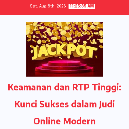
Skip
Sat. Aug 8th, 2026
11:25:36 AM
to
content
Keamanan dan RTP Tinggi:
Kunci Sukses dalam Judi
Online Modern