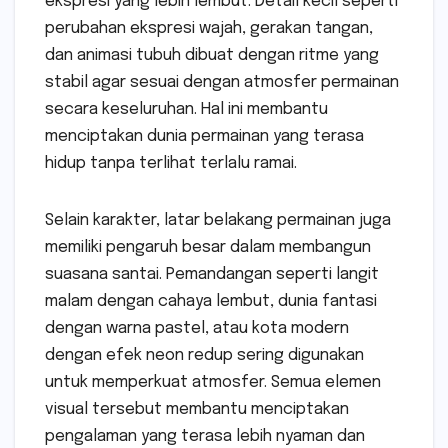
ekspresi yang lebih lembut. Detail kecil seperti
perubahan ekspresi wajah, gerakan tangan,
dan animasi tubuh dibuat dengan ritme yang
stabil agar sesuai dengan atmosfer permainan
secara keseluruhan. Hal ini membantu
menciptakan dunia permainan yang terasa
hidup tanpa terlihat terlalu ramai.
Selain karakter, latar belakang permainan juga
memiliki pengaruh besar dalam membangun
suasana santai. Pemandangan seperti langit
malam dengan cahaya lembut, dunia fantasi
dengan warna pastel, atau kota modern
dengan efek neon redup sering digunakan
untuk memperkuat atmosfer. Semua elemen
visual tersebut membantu menciptakan
pengalaman yang terasa lebih nyaman dan