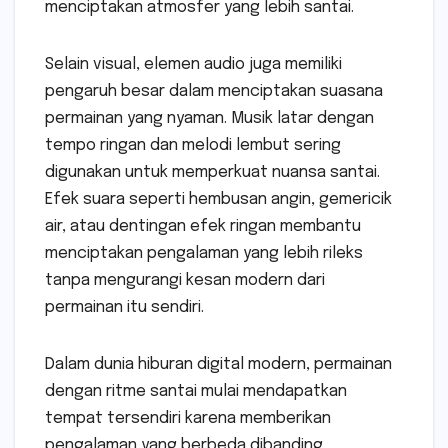
menciptakan atmosfer yang lebih santai.
Selain visual, elemen audio juga memiliki
pengaruh besar dalam menciptakan suasana
permainan yang nyaman. Musik latar dengan
tempo ringan dan melodi lembut sering
digunakan untuk memperkuat nuansa santai.
Efek suara seperti hembusan angin, gemericik
air, atau dentingan efek ringan membantu
menciptakan pengalaman yang lebih rileks
tanpa mengurangi kesan modern dari
permainan itu sendiri.
Dalam dunia hiburan digital modern, permainan
dengan ritme santai mulai mendapatkan
tempat tersendiri karena memberikan
pengalaman yang berbeda dibanding