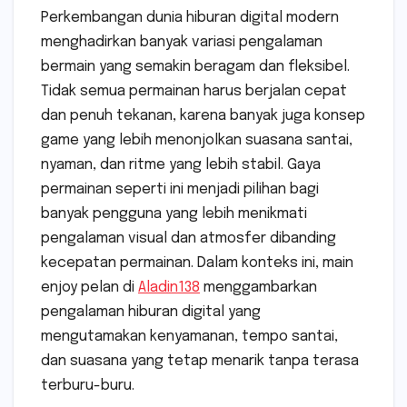
Perkembangan dunia hiburan digital modern
menghadirkan banyak variasi pengalaman
bermain yang semakin beragam dan fleksibel.
Tidak semua permainan harus berjalan cepat
dan penuh tekanan, karena banyak juga konsep
game yang lebih menonjolkan suasana santai,
nyaman, dan ritme yang lebih stabil. Gaya
permainan seperti ini menjadi pilihan bagi
banyak pengguna yang lebih menikmati
pengalaman visual dan atmosfer dibanding
kecepatan permainan. Dalam konteks ini, main
enjoy pelan di
Aladin138
menggambarkan
pengalaman hiburan digital yang
mengutamakan kenyamanan, tempo santai,
dan suasana yang tetap menarik tanpa terasa
terburu-buru.