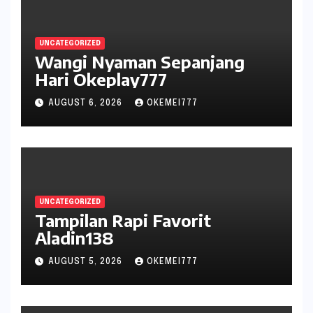
UNCATEGORIZED
Wangi Nyaman Sepanjang
Hari Okeplay777
AUGUST 6, 2026
OKEMEI777
UNCATEGORIZED
Tampilan Rapi Favorit
Aladin138
AUGUST 5, 2026
OKEMEI777