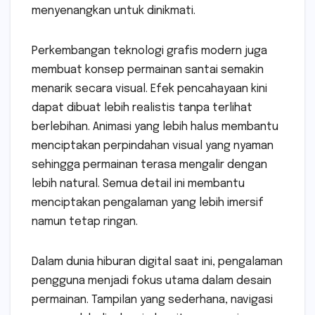
menyenangkan untuk dinikmati.
Perkembangan teknologi grafis modern juga
membuat konsep permainan santai semakin
menarik secara visual. Efek pencahayaan kini
dapat dibuat lebih realistis tanpa terlihat
berlebihan. Animasi yang lebih halus membantu
menciptakan perpindahan visual yang nyaman
sehingga permainan terasa mengalir dengan
lebih natural. Semua detail ini membantu
menciptakan pengalaman yang lebih imersif
namun tetap ringan.
Dalam dunia hiburan digital saat ini, pengalaman
pengguna menjadi fokus utama dalam desain
permainan. Tampilan yang sederhana, navigasi