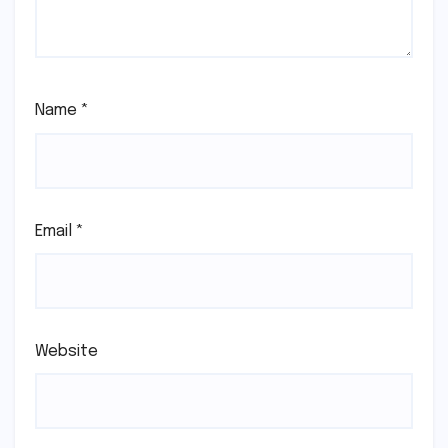
Name
*
Email
*
Website