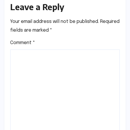
Leave a Reply
Your email address will not be published.
Required
fields are marked
*
Comment
*