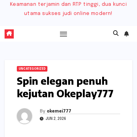
Keamanan terjamin dan RTP tinggi, dua kunci
utama sukses judi online modern!
UNCATEGORIZED
Spin elegan penuh
kejutan Okeplay777
By
okemei777
JUN 2, 2026