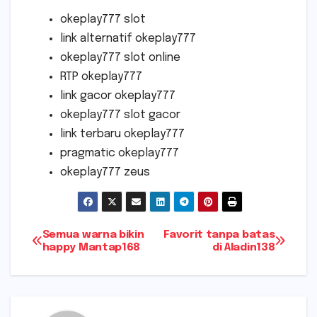
okeplay777 slot
link alternatif okeplay777
okeplay777 slot online
RTP okeplay777
link gacor okeplay777
okeplay777 slot gacor
link terbaru okeplay777
pragmatic okeplay777
okeplay777 zeus
Post
Semua warna bikin
Favorit tanpa batas
happy Mantap168
di Aladin138
navigation