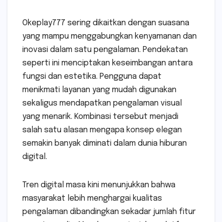
Okeplay777 sering dikaitkan dengan suasana
yang mampu menggabungkan kenyamanan dan
inovasi dalam satu pengalaman. Pendekatan
seperti ini menciptakan keseimbangan antara
fungsi dan estetika. Pengguna dapat
menikmati layanan yang mudah digunakan
sekaligus mendapatkan pengalaman visual
yang menarik. Kombinasi tersebut menjadi
salah satu alasan mengapa konsep elegan
semakin banyak diminati dalam dunia hiburan
digital.
Tren digital masa kini menunjukkan bahwa
masyarakat lebih menghargai kualitas
pengalaman dibandingkan sekadar jumlah fitur