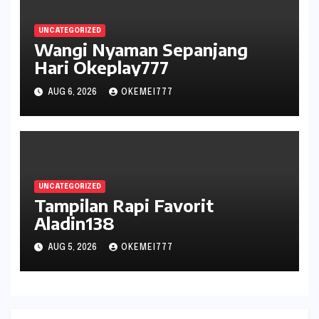
UNCATEGORIZED
Wangi Nyaman Sepanjang
Hari Okeplay777
AUG 6, 2026
OKEMEI777
UNCATEGORIZED
Tampilan Rapi Favorit
Aladin138
AUG 5, 2026
OKEMEI777