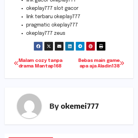
link gacor okeplay777
okeplay777 slot gacor
link terbaru okeplay777
pragmatic okeplay777
okeplay777 zeus
Post
Malam cozy tanpa
Bebas main game
drama Mantap168
apa aja Aladin138
navigation
By
okemei777