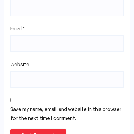
Email
*
Website
Save my name, email, and website in this browser
for the next time I comment.