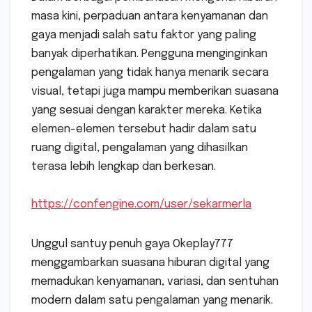
masa kini, perpaduan antara kenyamanan dan
gaya menjadi salah satu faktor yang paling
banyak diperhatikan. Pengguna menginginkan
pengalaman yang tidak hanya menarik secara
visual, tetapi juga mampu memberikan suasana
yang sesuai dengan karakter mereka. Ketika
elemen-elemen tersebut hadir dalam satu
ruang digital, pengalaman yang dihasilkan
terasa lebih lengkap dan berkesan.
https://confengine.com/user/sekarmerla
Unggul santuy penuh gaya Okeplay777
menggambarkan suasana hiburan digital yang
memadukan kenyamanan, variasi, dan sentuhan
modern dalam satu pengalaman yang menarik.