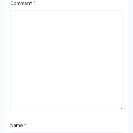
Comment
*
Name
*