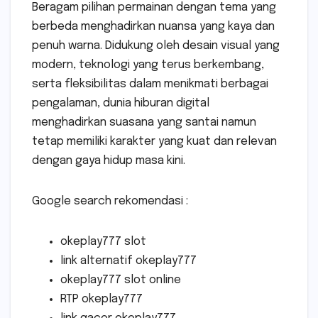
Beragam pilihan permainan dengan tema yang
berbeda menghadirkan nuansa yang kaya dan
penuh warna. Didukung oleh desain visual yang
modern, teknologi yang terus berkembang,
serta fleksibilitas dalam menikmati berbagai
pengalaman, dunia hiburan digital
menghadirkan suasana yang santai namun
tetap memiliki karakter yang kuat dan relevan
dengan gaya hidup masa kini.
Google search rekomendasi :
okeplay777 slot
link alternatif okeplay777
okeplay777 slot online
RTP okeplay777