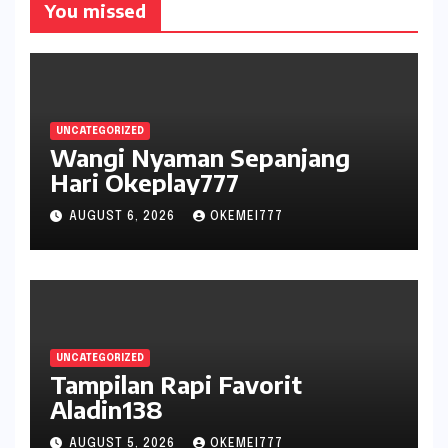
You missed
UNCATEGORIZED
Wangi Nyaman Sepanjang
Hari Okeplay777
AUGUST 6, 2026
OKEMEI777
UNCATEGORIZED
Tampilan Rapi Favorit
Aladin138
AUGUST 5, 2026
OKEMEI777