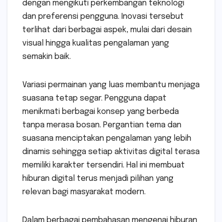
dengan mengikuti perkembangan teknologi
dan preferensi pengguna. Inovasi tersebut
terlihat dari berbagai aspek, mulai dari desain
visual hingga kualitas pengalaman yang
semakin baik.
Variasi permainan yang luas membantu menjaga
suasana tetap segar. Pengguna dapat
menikmati berbagai konsep yang berbeda
tanpa merasa bosan. Pergantian tema dan
suasana menciptakan pengalaman yang lebih
dinamis sehingga setiap aktivitas digital terasa
memiliki karakter tersendiri. Hal ini membuat
hiburan digital terus menjadi pilihan yang
relevan bagi masyarakat modern.
Dalam berbagai pembahasan mengenai hiburan