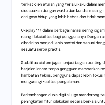
terikat oleh aturan yang terlalu kaku dalam m
disesuaikan dengan waktu dan kondisi masing-mas
dari gaya hidup yang lebih bebas dan tidak me
Okeplay777 dalam berbagai narasi sering digam
ruang fleksibilitas bagi penggunanya. Dengan 
dihadirkan menjadi lebih santai dan sesuai d
sesuatu serba praktis.
Stabilitas sistem juga menjadi bagian penting
berjalan lancar tanpa gangguan memberikan ra
hambatan teknis, pengguna dapat lebih fokus 
mengurangi kualitas pengalaman.
Perkembangan dunia digital juga mendorong ter
peningkatan fitur dilakukan secara berkala un