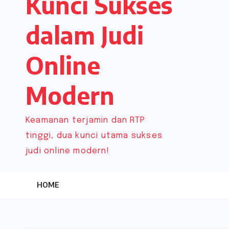
Kunci Sukses
dalam Judi
Online
Modern
Keamanan terjamin dan RTP
tinggi, dua kunci utama sukses
judi online modern!
HOME