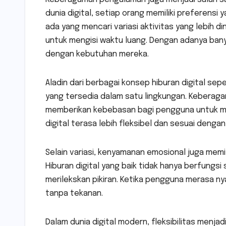
dunia digital, setiap orang memiliki preferens
ada yang mencari variasi aktivitas yang lebih d
untuk mengisi waktu luang. Dengan adanya ban
dengan kebutuhan mereka.
Aladin dari berbagai konsep hiburan digital se
yang tersedia dalam satu lingkungan. Keberag
memberikan kebebasan bagi pengguna untuk me
digital terasa lebih fleksibel dan sesuai denga
Selain variasi, kenyamanan emosional juga mem
Hiburan digital yang baik tidak hanya berfungsi
merilekskan pikiran. Ketika pengguna merasa 
tanpa tekanan.
Dalam dunia digital modern, fleksibilitas menjad