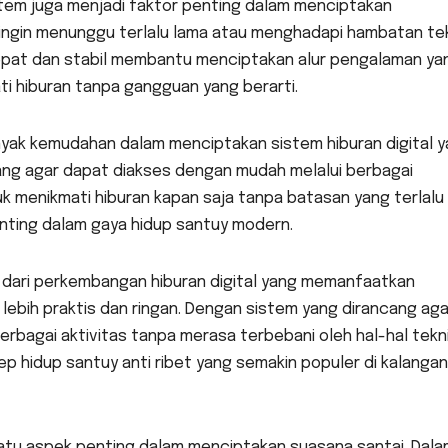
stem juga menjadi faktor penting dalam menciptakan
 ingin menunggu terlalu lama atau menghadapi hambatan te
pat dan stabil membantu menciptakan alur pengalaman ya
i hiburan tanpa gangguan yang berarti.
yak kemudahan dalam menciptakan sistem hiburan digital 
ancang agar dapat diakses dengan mudah melalui berbagai
k menikmati hiburan kapan saja tanpa batasan yang terlalu
 penting dalam gaya hidup santuy modern.
 dari perkembangan hiburan digital yang memanfaatkan
ebih praktis dan ringan. Dengan sistem yang dirancang aga
bagai aktivitas tanpa merasa terbebani oleh hal-hal tekn
ep hidup santuy anti ribet yang semakin populer di kalangan
atu aspek penting dalam menciptakan suasana santai. Dala