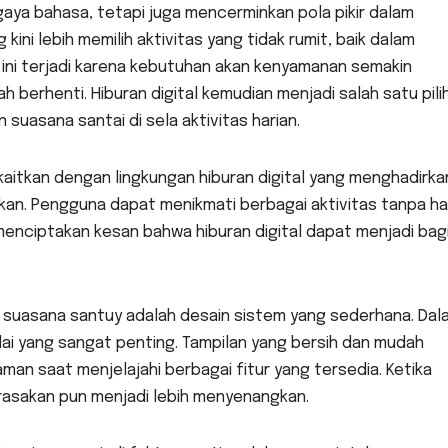
gaya bahasa, tetapi juga mencerminkan pola pikir dalam
ini lebih memilih aktivitas yang tidak rumit, baik dalam
 ini terjadi karena kebutuhan akan kenyamanan semakin
 berhenti. Hiburan digital kemudian menjadi salah satu pili
suasana santai di sela aktivitas harian.
aitkan dengan lingkungan hiburan digital yang menghadirka
an. Pengguna dapat menikmati berbagai aktivitas tanpa ha
 menciptakan kesan bahwa hiburan digital dapat menjadi bag
 suasana santuy adalah desain sistem yang sederhana. Dal
lai yang sangat penting. Tampilan yang bersih dan mudah
n saat menjelajahi berbagai fitur yang tersedia. Ketika
asakan pun menjadi lebih menyenangkan.