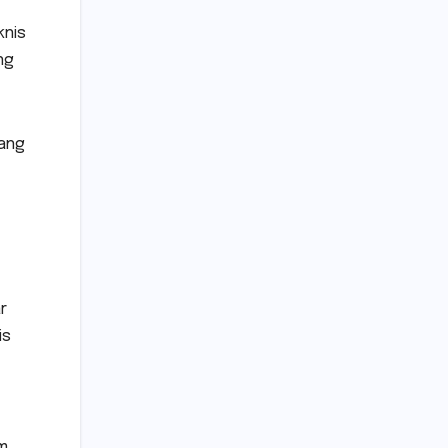
knis
ng
yang
r
is
m