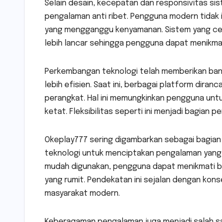
Selain desain, kecepatan dan responsivitas si
pengalaman anti ribet. Pengguna modern tidak
yang mengganggu kenyamanan. Sistem yang ce
lebih lancar sehingga pengguna dapat menikmat
Perkembangan teknologi telah memberikan ban
lebih efisien. Saat ini, berbagai platform dir
perangkat. Hal ini memungkinkan pengguna untu
ketat. Fleksibilitas seperti ini menjadi bagian
Okeplay777 sering digambarkan sebagai bagian
teknologi untuk menciptakan pengalaman yang l
mudah digunakan, pengguna dapat menikmati ber
yang rumit. Pendekatan ini sejalan dengan kons
masyarakat modern.
Keberagaman pengalaman juga menjadi salah s