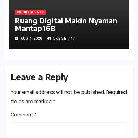
UNCATEGORIZED
Ruang Digital Makin Nyaman
Mantap168
AUG 4, 2026
OKEMEI777
Leave a Reply
Your email address will not be published.
Required
fields are marked
*
Comment
*