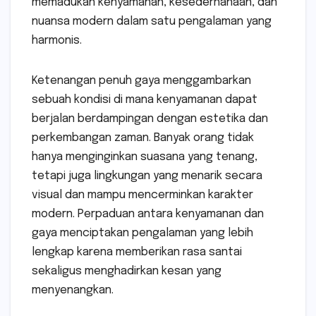
memadukan kenyamanan, kesederhanaan, dan
nuansa modern dalam satu pengalaman yang
harmonis.
Ketenangan penuh gaya menggambarkan
sebuah kondisi di mana kenyamanan dapat
berjalan berdampingan dengan estetika dan
perkembangan zaman. Banyak orang tidak
hanya menginginkan suasana yang tenang,
tetapi juga lingkungan yang menarik secara
visual dan mampu mencerminkan karakter
modern. Perpaduan antara kenyamanan dan
gaya menciptakan pengalaman yang lebih
lengkap karena memberikan rasa santai
sekaligus menghadirkan kesan yang
menyenangkan.