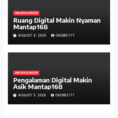
UNCATEGORIZED
Ruang Digital Makin Nyaman
Mantap168
AUGUST 4, 2026
OKEMEI777
UNCATEGORIZED
Pengalaman Digital Makin
Asik Mantap168
AUGUST 3, 2026
OKEMEI777