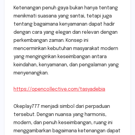
Ketenangan penuh gaya bukan hanya tentang
menikmati suasana yang santai, tetapi juga
tentang bagaimana kenyamanan dapat hadir
dengan cara yang elegan dan relevan dengan
perkembangan zaman. Konsep ini
mencerminkan kebutuhan masyarakat modern
yang menginginkan keseimbangan antara
keindahan, kenyamanan, dan pengalaman yang
menyenangkan.
https://opencollective.com/tasyadebia
Okeplay777 menjadi simbol dari perpaduan
tersebut. Dengan nuansa yang harmonis,
modern, dan penuh keseimbangan, ruang ini
menggambarkan bagaimana ketenangan dapat