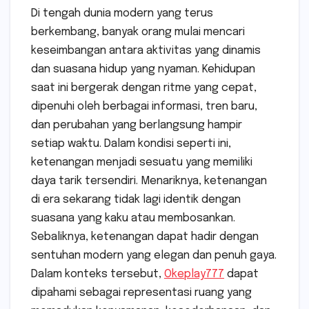
Di tengah dunia modern yang terus
berkembang, banyak orang mulai mencari
keseimbangan antara aktivitas yang dinamis
dan suasana hidup yang nyaman. Kehidupan
saat ini bergerak dengan ritme yang cepat,
dipenuhi oleh berbagai informasi, tren baru,
dan perubahan yang berlangsung hampir
setiap waktu. Dalam kondisi seperti ini,
ketenangan menjadi sesuatu yang memiliki
daya tarik tersendiri. Menariknya, ketenangan
di era sekarang tidak lagi identik dengan
suasana yang kaku atau membosankan.
Sebaliknya, ketenangan dapat hadir dengan
sentuhan modern yang elegan dan penuh gaya.
Dalam konteks tersebut,
Okeplay777
dapat
dipahami sebagai representasi ruang yang