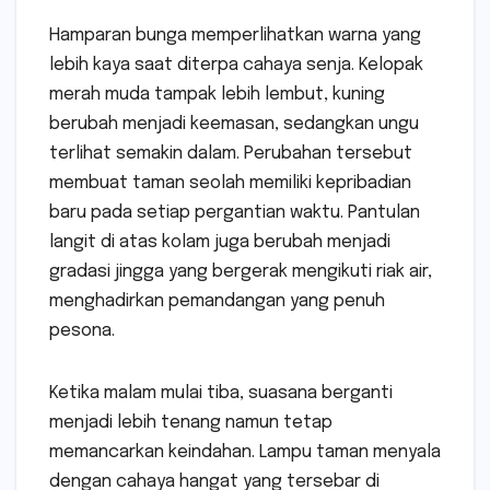
Hamparan bunga memperlihatkan warna yang
lebih kaya saat diterpa cahaya senja. Kelopak
merah muda tampak lebih lembut, kuning
berubah menjadi keemasan, sedangkan ungu
terlihat semakin dalam. Perubahan tersebut
membuat taman seolah memiliki kepribadian
baru pada setiap pergantian waktu. Pantulan
langit di atas kolam juga berubah menjadi
gradasi jingga yang bergerak mengikuti riak air,
menghadirkan pemandangan yang penuh
pesona.
Ketika malam mulai tiba, suasana berganti
menjadi lebih tenang namun tetap
memancarkan keindahan. Lampu taman menyala
dengan cahaya hangat yang tersebar di