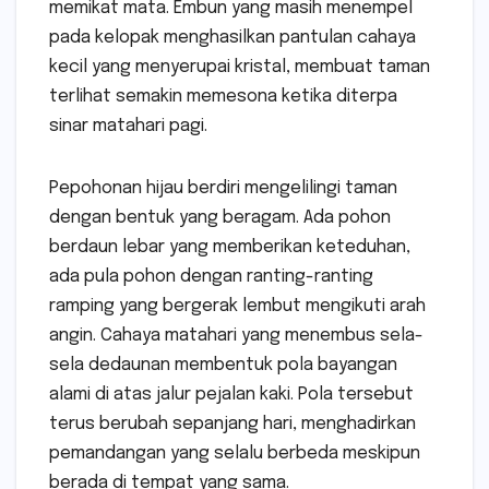
memikat mata. Embun yang masih menempel
pada kelopak menghasilkan pantulan cahaya
kecil yang menyerupai kristal, membuat taman
terlihat semakin memesona ketika diterpa
sinar matahari pagi.
Pepohonan hijau berdiri mengelilingi taman
dengan bentuk yang beragam. Ada pohon
berdaun lebar yang memberikan keteduhan,
ada pula pohon dengan ranting-ranting
ramping yang bergerak lembut mengikuti arah
angin. Cahaya matahari yang menembus sela-
sela dedaunan membentuk pola bayangan
alami di atas jalur pejalan kaki. Pola tersebut
terus berubah sepanjang hari, menghadirkan
pemandangan yang selalu berbeda meskipun
berada di tempat yang sama.