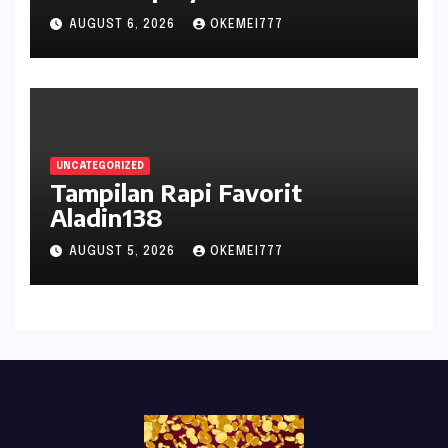
AUGUST 6, 2026
OKEMEI777
UNCATEGORIZED
Tampilan Rapi Favorit
Aladin138
AUGUST 5, 2026
OKEMEI777