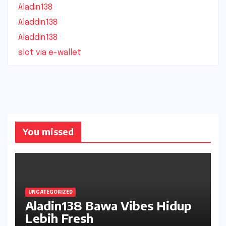
Aladin138
Aladdin138
Aladdin138
slot via e-wallet
You missed
UNCATEGORIZED
Aladin138 Bawa Vibes Hidup
Lebih Fresh