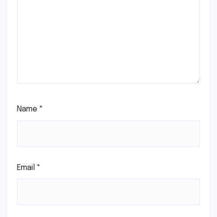
Name
*
Email
*