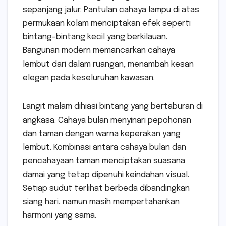
sepanjang jalur. Pantulan cahaya lampu di atas
permukaan kolam menciptakan efek seperti
bintang-bintang kecil yang berkilauan.
Bangunan modern memancarkan cahaya
lembut dari dalam ruangan, menambah kesan
elegan pada keseluruhan kawasan.
Langit malam dihiasi bintang yang bertaburan di
angkasa. Cahaya bulan menyinari pepohonan
dan taman dengan warna keperakan yang
lembut. Kombinasi antara cahaya bulan dan
pencahayaan taman menciptakan suasana
damai yang tetap dipenuhi keindahan visual.
Setiap sudut terlihat berbeda dibandingkan
siang hari, namun masih mempertahankan
harmoni yang sama.