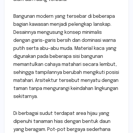
Bangunan modern yang tersebar di beberapa
bagian kawasan menjadi pelengkap lanskap.
Desainnya mengusung konsep minimalis
dengan garis-garis bersih dan dominasi warna
putih serta abu-abu muda. Material kaca yang
digunakan pada beberapa sisi bangunan
memantulkan cahaya matahari secara lembut,
sehingga tampilannya berubah mengikuti posisi
matahari. Arsitektur tersebut menyatu dengan
taman tanpa mengurangi keindahan lingkungan
sekitarnya.
Di berbagai sudut terdapat area hijau yang
dipenuhi tanaman hias dengan bentuk daun
yang beragam. Pot-pot bergaya sederhana