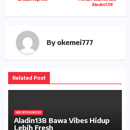
Aladin138
navigation
By
okemei777
Related Post
UNCATEGORIZED
Aladin138 Bawa Vibes Hidup
Lebih Fresh