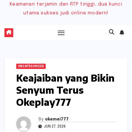
Keamanan terjamin dan RTP tinggi, dua kunci
utama sukses judi online modern!
UNCATEGORIZED
Keajaiban yang Bikin
Senyum Terus
Okeplay777
By
okemei777
JUN 27, 2026