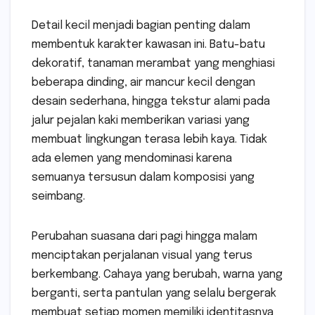
Detail kecil menjadi bagian penting dalam
membentuk karakter kawasan ini. Batu-batu
dekoratif, tanaman merambat yang menghiasi
beberapa dinding, air mancur kecil dengan
desain sederhana, hingga tekstur alami pada
jalur pejalan kaki memberikan variasi yang
membuat lingkungan terasa lebih kaya. Tidak
ada elemen yang mendominasi karena
semuanya tersusun dalam komposisi yang
seimbang.
Perubahan suasana dari pagi hingga malam
menciptakan perjalanan visual yang terus
berkembang. Cahaya yang berubah, warna yang
berganti, serta pantulan yang selalu bergerak
membuat setiap momen memiliki identitasnya