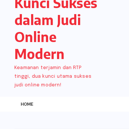
Kunci Sukses
dalam Judi
Online
Modern
Keamanan terjamin dan RTP
tinggi, dua kunci utama sukses
judi online modern!
HOME