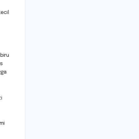
ecil
biru
is
gga
i
mi