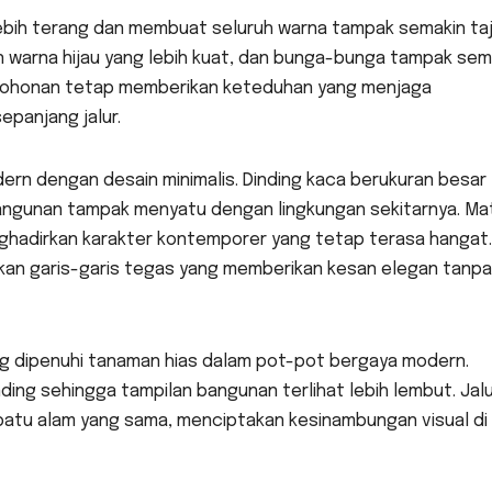
lebih terang dan membuat seluruh warna tampak semakin ta
an warna hijau yang lebih kuat, dan bunga-bunga tampak sem
pepohonan tetap memberikan keteduhan yang menjaga
panjang jalur.
ern dengan desain minimalis. Dinding kaca berukuran besar
gunan tampak menyatu dengan lingkungan sekitarnya. Mat
ghadirkan karakter kontemporer yang tetap terasa hangat.
an garis-garis tegas yang memberikan kesan elegan tanpa
ang dipenuhi tanaman hias dalam pot-pot bergaya modern.
ing sehingga tampilan bangunan terlihat lebih lembut. Jal
tu alam yang sama, menciptakan kesinambungan visual di