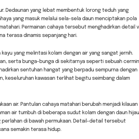
alur. Dedaunan yang lebat membentuk lorong teduh yang
Cahaya yang masuk melalui sela-sela daun menciptakan pola
matahari. Permainan cahaya tersebut menghadirkan detail v
terasa dinamis sepanjang hari.
kayu yang melintasi kolam dengan air yang sangat jernih.
n, serta bunga-bunga di sekitarnya seperti sebuah cermi
ghadirkan sentuhan hangat yang berpadu sempurna dengan
tan, keseluruhan kawasan terlihat begitu seimbang dalam
kaan air. Pantulan cahaya matahari berubah menjadi kilauan
naman air tumbuh di beberapa sudut kolam dengan daun hija
g perlahan di bawah permukaan. Detail-detail tersebut
ana semakin terasa hidup.