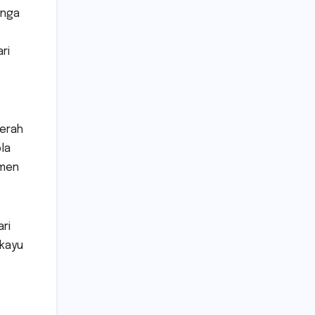
unga
ri
merah
la
emen
ri
 kayu