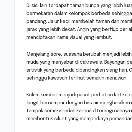
Di sisi lain terdapat taman bunga yang lebih 
bermekaran dalam kelompok berbeda sehingga 
pandang. Jalur kecil membelah taman dan memb
jarak yang lebih dekat. Angin yang bertiup pe
menciptakan irama visual yang lembut.
Menjelang sore, suasana berubah menjadi lebih 
muda yang menyebar di cakrawala. Bayangan pe
artistik yang berbeda dibandingkan siang hari
sehingga kawasan terlihat semakin menawan.
Kolam kembali menjadi pusat perhatian ketika
langit bercampur dengan biru air menghasilkan 
tampak semakin indah karena diterangi cahaya 
membentuk siluet yang memperkaya pemandan