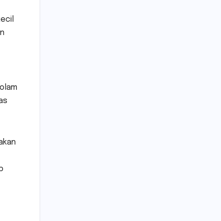
ecil
in
kolam
las
akan
p