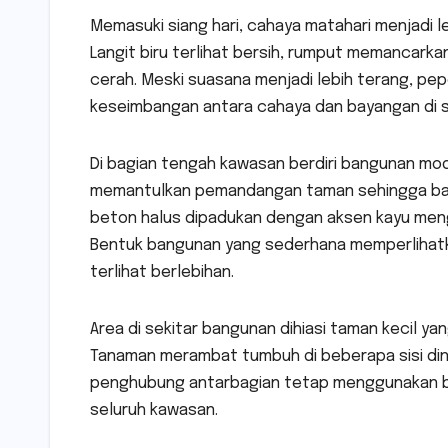
Memasuki siang hari, cahaya matahari menjadi 
Langit biru terlihat bersih, rumput memancark
cerah. Meski suasana menjadi lebih terang, 
keseimbangan antara cahaya dan bayangan di se
Di bagian tengah kawasan berdiri bangunan mod
memantulkan pemandangan taman sehingga ban
beton halus dipadukan dengan aksen kayu men
Bentuk bangunan yang sederhana memperlihatk
terlihat berlebihan.
Area di sekitar bangunan dihiasi taman kecil y
Tanaman merambat tumbuh di beberapa sisi dind
penghubung antarbagian tetap menggunakan ba
seluruh kawasan.