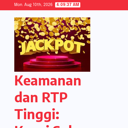
Skip
Mon. Aug 10th, 2026
4:09:38 AM
to
content
Keamanan
dan RTP
Tinggi: