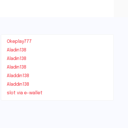
Okeplay777
Aladin138
Aladin138
Aladin138
Aladdin138
Aladdin138
slot via e-wallet