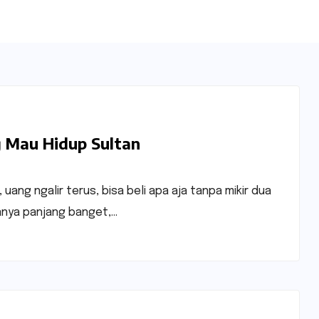
g Mau Hidup Sultan
uang ngalir terus, bisa beli apa aja tanpa mikir dua
sanya panjang banget,…