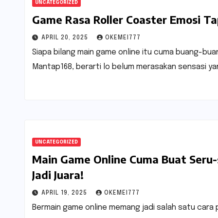
UNCATEGORIZED
Game Rasa Roller Coaster Emosi Ta
APRIL 20, 2025
OKEMEI777
Siapa bilang main game online itu cuma buang-bua
Mantap168, berarti lo belum merasakan sensasi yang
UNCATEGORIZED
Main Game Online Cuma Buat Seru-s
Jadi Juara!
APRIL 19, 2025
OKEMEI777
Bermain game online memang jadi salah satu cara 