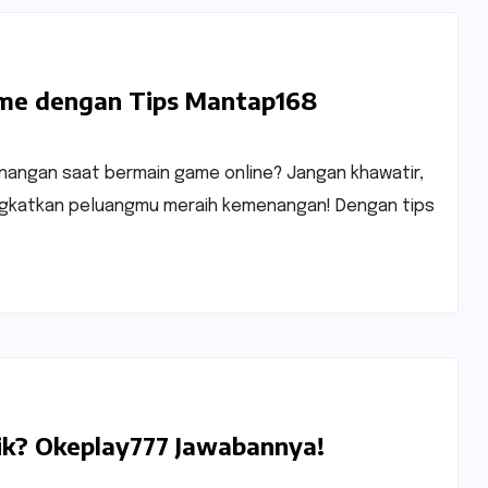
ame dengan Tips Mantap168
nangan saat bermain game online? Jangan khawatir,
ingkatkan peluangmu meraih kemenangan! Dengan tips
k? Okeplay777 Jawabannya!