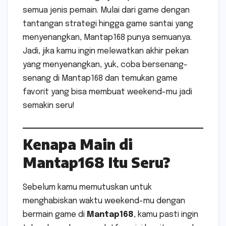
semua jenis pemain. Mulai dari game dengan
tantangan strategi hingga game santai yang
menyenangkan, Mantap168 punya semuanya.
Jadi, jika kamu ingin melewatkan akhir pekan
yang menyenangkan, yuk, coba bersenang-
senang di Mantap168 dan temukan game
favorit yang bisa membuat weekend-mu jadi
semakin seru!
Kenapa Main di
Mantap168 Itu Seru?
Sebelum kamu memutuskan untuk
menghabiskan waktu weekend-mu dengan
bermain game di
Mantap168
, kamu pasti ingin