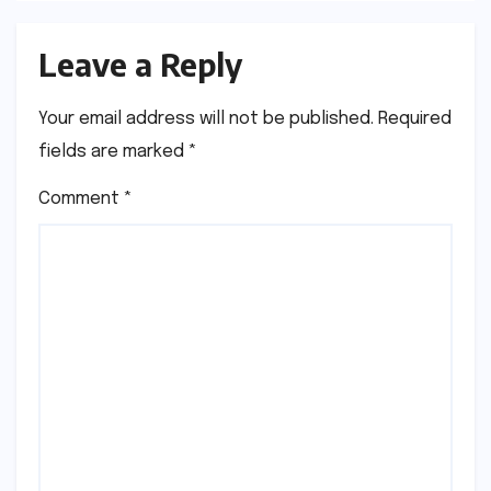
Leave a Reply
Your email address will not be published.
Required
fields are marked
*
Comment
*