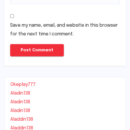
Save my name, email, and website in this browser
for the next time I comment.
Okeplay777
Aladin138
Aladin138
Aladin138
Aladdin138
Aladdin138