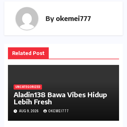
By
okemei777
Related Post
UNCATEGORIZED
Aladin138 Bawa Vibes Hidup
Lebih Fresh
AUG 9, 2026
OKEMEI777