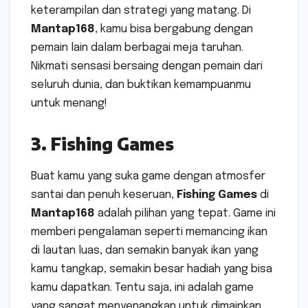
keterampilan dan strategi yang matang. Di
Mantap168
, kamu bisa bergabung dengan
pemain lain dalam berbagai meja taruhan.
Nikmati sensasi bersaing dengan pemain dari
seluruh dunia, dan buktikan kemampuanmu
untuk menang!
3. Fishing Games
Buat kamu yang suka game dengan atmosfer
santai dan penuh keseruan,
Fishing Games
di
Mantap168
adalah pilihan yang tepat. Game ini
memberi pengalaman seperti memancing ikan
di lautan luas, dan semakin banyak ikan yang
kamu tangkap, semakin besar hadiah yang bisa
kamu dapatkan. Tentu saja, ini adalah game
yang sangat menyenangkan untuk dimainkan