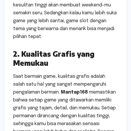
kesulitan tinggi akan membuat weekend-mu
semakin seru. Sedangkan kalau kamu lebih suka
game yang lebih santai, game slot dengan
tema yang berwarna dan menarik bisa menjadi
pilihan tepat.
2. Kualitas Grafis yang
Memukau
Saat bermain game, kualitas grafis adalah
salah satu hal yang sangat mempengaruhi
pengalaman bermain.
Mantap168
memastikan
bahwa setiap game yang ditawarkan memiliki
grafis yang tajam, detail, dan memukau. Setiap
permainan dirancang dengan kualitas tinggi,
sehingga kamu bisa merasakan sensasi