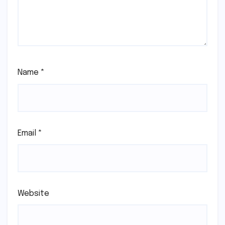
Name
*
Email
*
Website