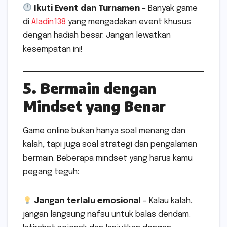
Ikuti Event dan Turnamen
– Banyak game
di
Aladin138
yang mengadakan event khusus
dengan hadiah besar. Jangan lewatkan
kesempatan ini!
5. Bermain dengan
Mindset yang Benar
Game online bukan hanya soal menang dan
kalah, tapi juga soal strategi dan pengalaman
bermain. Beberapa mindset yang harus kamu
pegang teguh:
Jangan terlalu emosional
– Kalau kalah,
jangan langsung nafsu untuk balas dendam.