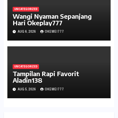
UNCATEGORIZED
Wangi Nyaman Sepanjang
Hari Okeplay777
AUG 6, 2026
OKEMEI777
UNCATEGORIZED
Tampilan Rapi Favorit
Aladin138
AUG 5, 2026
OKEMEI777