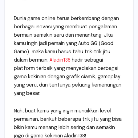
Dunia game online terus berkembang dengan
berbagai inovasi yang membuat pengalaman
bermain semakin seru dan menantang. Jika
kamu ingin jadi pemain yang Auto GG (Good
Game), maka kamu harus tahu trik-trik jitu
dalam bermain.
Aladin138
hadir sebagai
platform terbaik yang menyediakan berbagai
game kekinian dengan grafik ciamik, gameplay
yang seru, dan tentunya peluang kemenangan
yang besar.
Nah, buat kamu yang ingin menaikkan level
permainan, berikut beberapa trik jitu yang bisa
bikin kamu menang lebih sering dan semakin
jago di game kekinian Aladin138!