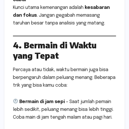
Kunci utama kemenangan adalah
kesabaran
dan fokus
. Jangan gegabah memasang
taruhan besar tanpa analisis yang matang.
4. Bermain di Waktu
yang Tepat
Percaya atau tidak, waktu bermain juga bisa
berpengaruh dalam peluang menang. Beberapa
trik yang bisa kamu coba:
Bermain di jam sepi
– Saat jumlah pemain
lebih sedikit, peluang menang bisa lebih tinggi.
Coba main di jam tengah malam atau pagi hari.