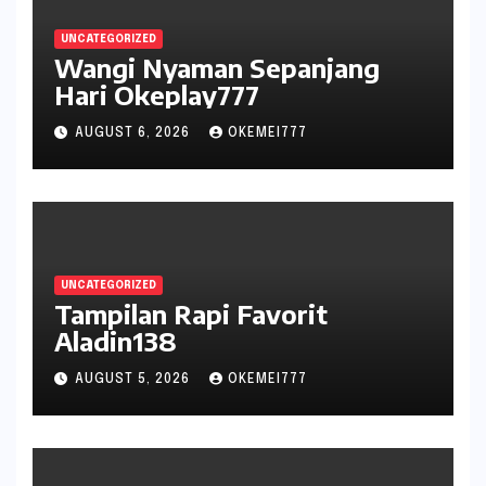
UNCATEGORIZED
Wangi Nyaman Sepanjang
Hari Okeplay777
AUGUST 6, 2026
OKEMEI777
UNCATEGORIZED
Tampilan Rapi Favorit
Aladin138
AUGUST 5, 2026
OKEMEI777