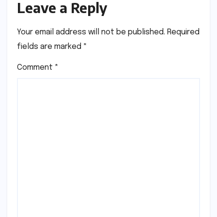
Leave a Reply
Your email address will not be published.
Required
fields are marked
*
Comment
*