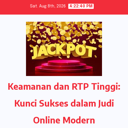
Skip
Sat. Aug 8th, 2026
4:22:40 PM
to
content
Keamanan dan RTP Tinggi:
Kunci Sukses dalam Judi
Online Modern