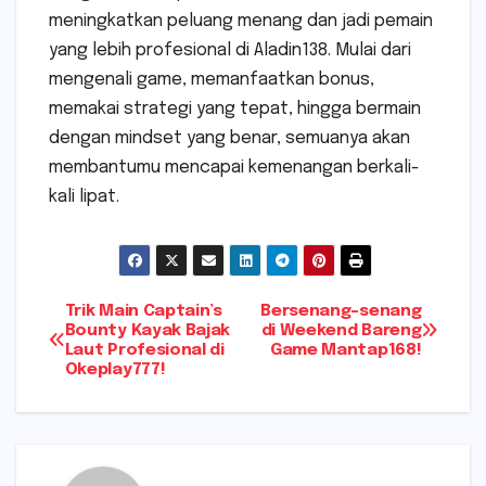
meningkatkan peluang menang dan jadi pemain
yang lebih profesional di Aladin138. Mulai dari
mengenali game, memanfaatkan bonus,
memakai strategi yang tepat, hingga bermain
dengan mindset yang benar, semuanya akan
membantumu mencapai kemenangan berkali-
kali lipat.
Post
Trik Main Captain’s
Bersenang-senang
Bounty Kayak Bajak
di Weekend Bareng
Laut Profesional di
Game Mantap168!
navigation
Okeplay777!