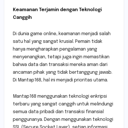
Keamanan Terjamin dengan Teknologi
Canggih
Di dunia game online, keamanan menjadi salah
satu hal yang sangat krusial. Pemain tidak
hanya mengharapkan pengalaman yang
menyenangkan, tetapi juga ingin memastikan
bahwa data dan transaksi mereka aman dari
ancaman pihak yang tidak bertanggung jawab.
Di Mantap168, hal ini menjadi prioritas utama.
Mantap168 menggunakan teknologi enkripsi
terbaru yang sangat canggih untuk melindungi
semua data pribadi dan transaksi finansial
penggunanya. Dengan menggunakan teknologi
SSL (Secure Socket Layer), setiap informasi