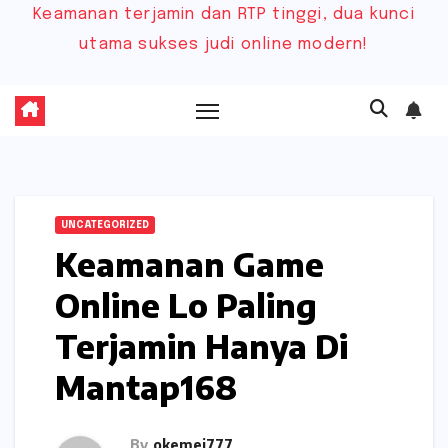
Keamanan terjamin dan RTP tinggi, dua kunci
utama sukses judi online modern!
UNCATEGORIZED
Keamanan Game
Online Lo Paling
Terjamin Hanya Di
Mantap168
By
okemei777