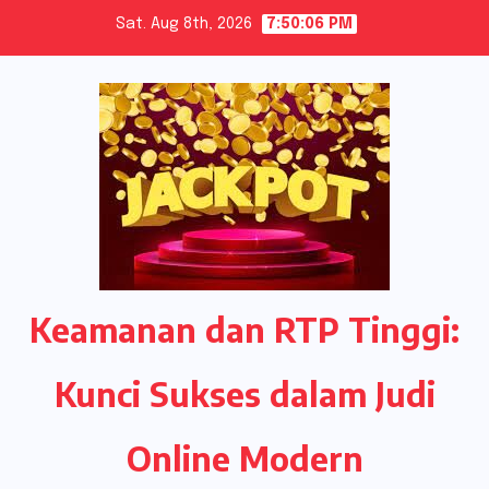
Skip
Sat. Aug 8th, 2026
7:50:07 PM
to
content
Keamanan dan RTP Tinggi:
Kunci Sukses dalam Judi
Online Modern