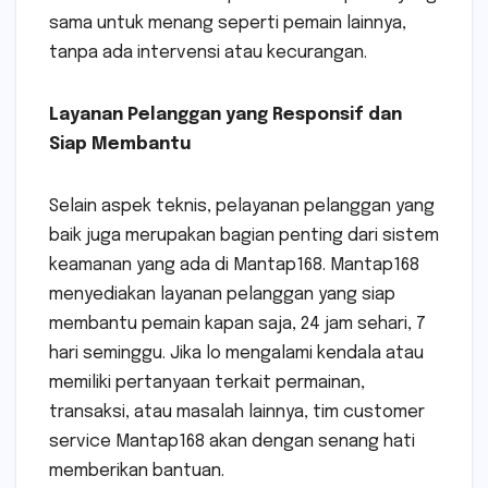
sama untuk menang seperti pemain lainnya,
tanpa ada intervensi atau kecurangan.
Layanan Pelanggan yang Responsif dan
Siap Membantu
Selain aspek teknis, pelayanan pelanggan yang
baik juga merupakan bagian penting dari sistem
keamanan yang ada di Mantap168. Mantap168
menyediakan layanan pelanggan yang siap
membantu pemain kapan saja, 24 jam sehari, 7
hari seminggu. Jika lo mengalami kendala atau
memiliki pertanyaan terkait permainan,
transaksi, atau masalah lainnya, tim customer
service Mantap168 akan dengan senang hati
memberikan bantuan.