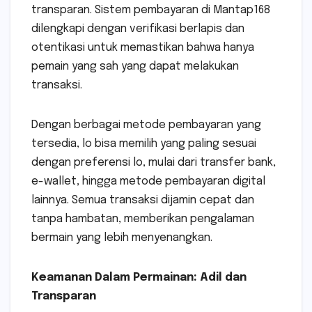
transparan. Sistem pembayaran di Mantap168
dilengkapi dengan verifikasi berlapis dan
otentikasi untuk memastikan bahwa hanya
pemain yang sah yang dapat melakukan
transaksi.
Dengan berbagai metode pembayaran yang
tersedia, lo bisa memilih yang paling sesuai
dengan preferensi lo, mulai dari transfer bank,
e-wallet, hingga metode pembayaran digital
lainnya. Semua transaksi dijamin cepat dan
tanpa hambatan, memberikan pengalaman
bermain yang lebih menyenangkan.
Keamanan Dalam Permainan: Adil dan
Transparan