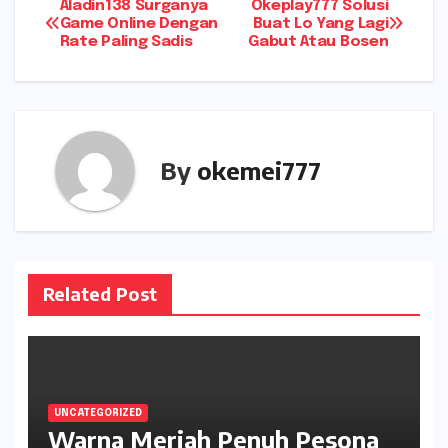
Post
Aladin138 Surganya
Okeplay777 Solusi
Game Online Dengan
Buat Lo Yang Lagi
Rate Paling Sadis
Gabut Atau Bosen
navigation
By
okemei777
Related Post
UNCATEGORIZED
Warna Meriah Penuh Pesona