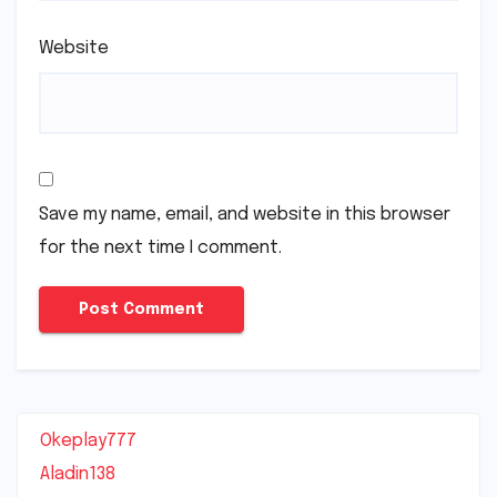
Website
Save my name, email, and website in this browser
for the next time I comment.
Okeplay777
Aladin138