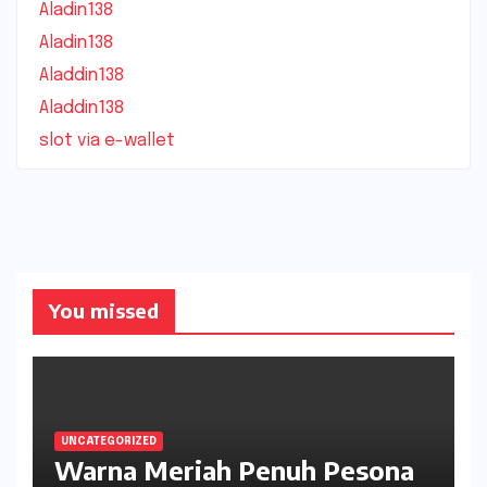
Aladin138
Aladin138
Aladdin138
Aladdin138
slot via e-wallet
You missed
UNCATEGORIZED
Warna Meriah Penuh Pesona