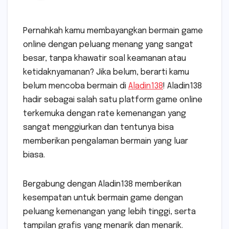
Pernahkah kamu membayangkan bermain game
online dengan peluang menang yang sangat
besar, tanpa khawatir soal keamanan atau
ketidaknyamanan? Jika belum, berarti kamu
belum mencoba bermain di
Aladin138
! Aladin138
hadir sebagai salah satu platform game online
terkemuka dengan rate kemenangan yang
sangat menggiurkan dan tentunya bisa
memberikan pengalaman bermain yang luar
biasa.
Bergabung dengan Aladin138 memberikan
kesempatan untuk bermain game dengan
peluang kemenangan yang lebih tinggi, serta
tampilan grafis yang menarik dan menarik.