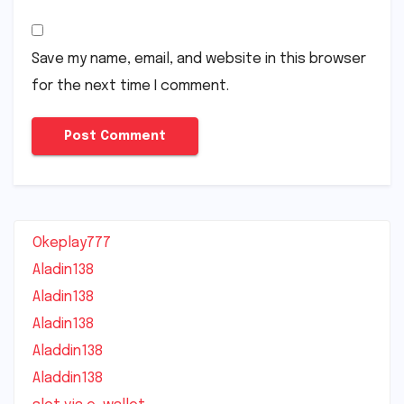
Save my name, email, and website in this browser
for the next time I comment.
Okeplay777
Aladin138
Aladin138
Aladin138
Aladdin138
Aladdin138