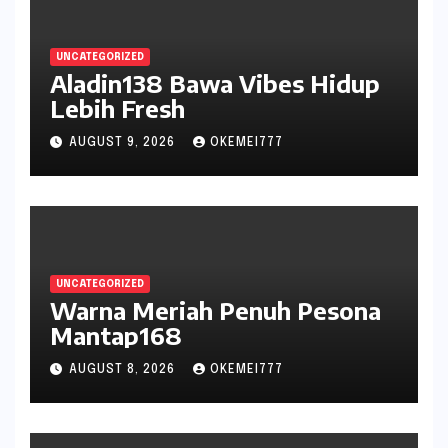
UNCATEGORIZED
Aladin138 Bawa Vibes Hidup
Lebih Fresh
AUGUST 9, 2026
OKEMEI777
UNCATEGORIZED
Warna Meriah Penuh Pesona
Mantap168
AUGUST 8, 2026
OKEMEI777