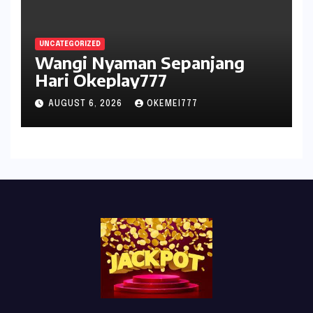
UNCATEGORIZED
Wangi Nyaman Sepanjang
Hari Okeplay777
AUGUST 6, 2026
OKEMEI777