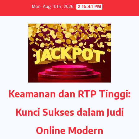
Skip
Mon. Aug 10th, 2026
2:15:41 PM
to
content
Keamanan dan RTP Tinggi:
Kunci Sukses dalam Judi
Online Modern