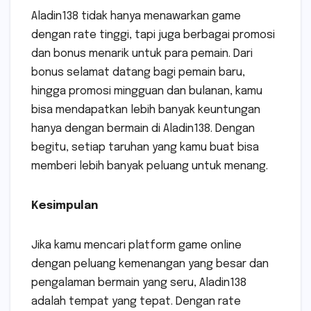
Aladin138 tidak hanya menawarkan game
dengan rate tinggi, tapi juga berbagai promosi
dan bonus menarik untuk para pemain. Dari
bonus selamat datang bagi pemain baru,
hingga promosi mingguan dan bulanan, kamu
bisa mendapatkan lebih banyak keuntungan
hanya dengan bermain di Aladin138. Dengan
begitu, setiap taruhan yang kamu buat bisa
memberi lebih banyak peluang untuk menang.
Kesimpulan
Jika kamu mencari platform game online
dengan peluang kemenangan yang besar dan
pengalaman bermain yang seru, Aladin138
adalah tempat yang tepat. Dengan rate