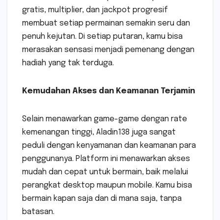
gratis, multiplier, dan jackpot progresif
membuat setiap permainan semakin seru dan
penuh kejutan. Di setiap putaran, kamu bisa
merasakan sensasi menjadi pemenang dengan
hadiah yang tak terduga.
Kemudahan Akses dan Keamanan Terjamin
Selain menawarkan game-game dengan rate
kemenangan tinggi, Aladin138 juga sangat
peduli dengan kenyamanan dan keamanan para
penggunanya. Platform ini menawarkan akses
mudah dan cepat untuk bermain, baik melalui
perangkat desktop maupun mobile. Kamu bisa
bermain kapan saja dan di mana saja, tanpa
batasan.