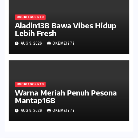
UNCATEGORIZED
Aladin138 Bawa Vibes Hidup
Lebih Fresh
AUG 9, 2026
OKEMEI777
UNCATEGORIZED
Warna Meriah Penuh Pesona
Mantap168
AUG 8, 2026
OKEMEI777