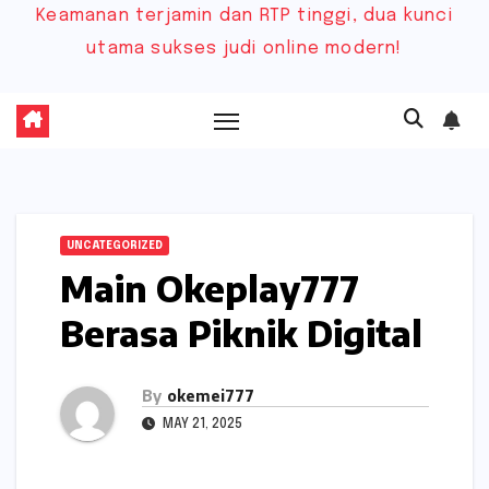
Keamanan terjamin dan RTP tinggi, dua kunci
utama sukses judi online modern!
UNCATEGORIZED
Main Okeplay777
Berasa Piknik Digital
By
okemei777
MAY 21, 2025