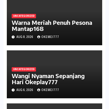
UNCATEGORIZED
Warna Meriah Penuh Pesona
Mantap168
AUG 8, 2026
OKEMEI777
UNCATEGORIZED
Wangi Nyaman Sepanjang
Hari Okeplay777
AUG 6, 2026
OKEMEI777