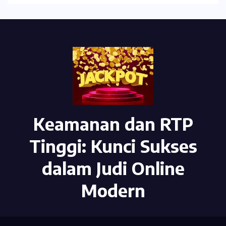
Keamanan dan RTP
Tinggi: Kunci Sukses
dalam Judi Online
Modern