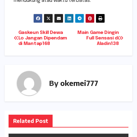
mendukung atau waktu terbatas.
Post
Gaskeun Skill Dewa
Main Game Dingin
Lo Jangan Dipendam
Full Sensasi di
di Mantap168
Aladin138
navigation
By
okemei777
Related Post