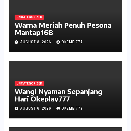
UNCATEGORIZED
Warna Meriah Penuh Pesona
Mantap168
AUGUST 8, 2026
OKEMEI777
UNCATEGORIZED
Wangi Nyaman Sepanjang
Hari Okeplay777
AUGUST 6, 2026
OKEMEI777