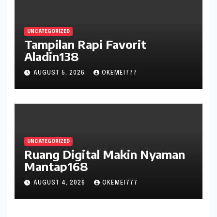
UNCATEGORIZED
Tampilan Rapi Favorit
Aladin138
AUGUST 5, 2026
OKEMEI777
UNCATEGORIZED
Ruang Digital Makin Nyaman
Mantap168
AUGUST 4, 2026
OKEMEI777