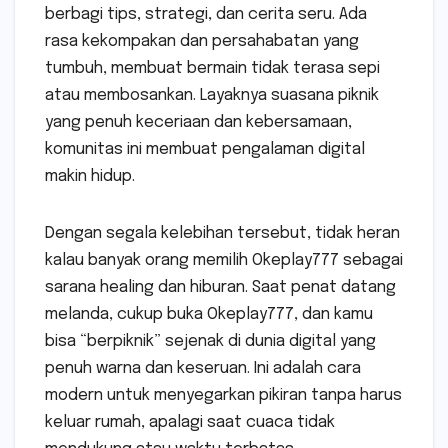
berbagi tips, strategi, dan cerita seru. Ada
rasa kekompakan dan persahabatan yang
tumbuh, membuat bermain tidak terasa sepi
atau membosankan. Layaknya suasana piknik
yang penuh keceriaan dan kebersamaan,
komunitas ini membuat pengalaman digital
makin hidup.
Dengan segala kelebihan tersebut, tidak heran
kalau banyak orang memilih Okeplay777 sebagai
sarana healing dan hiburan. Saat penat datang
melanda, cukup buka Okeplay777, dan kamu
bisa “berpiknik” sejenak di dunia digital yang
penuh warna dan keseruan. Ini adalah cara
modern untuk menyegarkan pikiran tanpa harus
keluar rumah, apalagi saat cuaca tidak