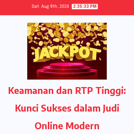
Skip
Sat. Aug 8th, 2026
2:35:33 PM
to
content
Keamanan dan RTP Tinggi:
Kunci Sukses dalam Judi
Online Modern