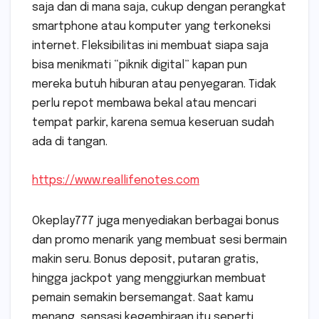
saja dan di mana saja, cukup dengan perangkat
smartphone atau komputer yang terkoneksi
internet. Fleksibilitas ini membuat siapa saja
bisa menikmati “piknik digital” kapan pun
mereka butuh hiburan atau penyegaran. Tidak
perlu repot membawa bekal atau mencari
tempat parkir, karena semua keseruan sudah
ada di tangan.
https://www.reallifenotes.com
Okeplay777 juga menyediakan berbagai bonus
dan promo menarik yang membuat sesi bermain
makin seru. Bonus deposit, putaran gratis,
hingga jackpot yang menggiurkan membuat
pemain semakin bersemangat. Saat kamu
menang, sensasi kegembiraan itu seperti