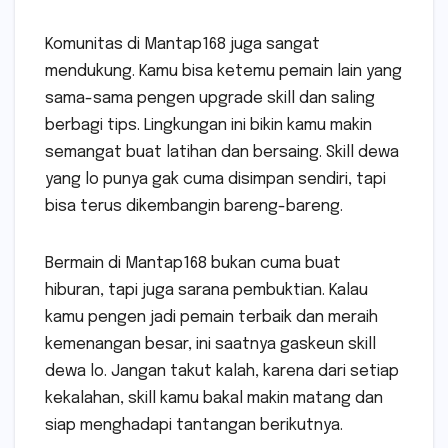
Komunitas di Mantap168 juga sangat
mendukung. Kamu bisa ketemu pemain lain yang
sama-sama pengen upgrade skill dan saling
berbagi tips. Lingkungan ini bikin kamu makin
semangat buat latihan dan bersaing. Skill dewa
yang lo punya gak cuma disimpan sendiri, tapi
bisa terus dikembangin bareng-bareng.
Bermain di Mantap168 bukan cuma buat
hiburan, tapi juga sarana pembuktian. Kalau
kamu pengen jadi pemain terbaik dan meraih
kemenangan besar, ini saatnya gaskeun skill
dewa lo. Jangan takut kalah, karena dari setiap
kekalahan, skill kamu bakal makin matang dan
siap menghadapi tantangan berikutnya.