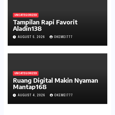
UNCATEGORIZED
Tampilan Rapi Favorit
Aladin138
AUGUST 5, 2026
OKEMEI777
UNCATEGORIZED
Ruang Digital Makin Nyaman
Mantap168
AUGUST 4, 2026
OKEMEI777