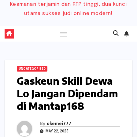
Keamanan terjamin dan RTP tinggi, dua kunci
utama sukses judi online modern!
UNCATEGORIZED
Gaskeun Skill Dewa
Lo Jangan Dipendam
di Mantap168
By
okemei777
MAY 22, 2025