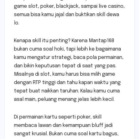
game slot, poker, blackjack, sampai live casino,
semua bisa kamu jajal dan buktikan skill dewa
lo.
Kenapa skill itu penting? Karena Mantap168
bukan cuma soal hoki, tapi lebih ke bagaimana
kamu mengatur strategi, baca pola permainan,
dan bikin keputusan tepat di saat yang pas.
Misalnya di slot, kamu harus bisa milih game
dengan RTP tinggi dan tahu kapan waktu yang
tepat buat naikkan taruhan. Kalau kamu cuma
asal main, peluang menang jelas lebih kecil.
Di permainan kartu seperti poker, skill
membaca lawan dan kemampuan bluff jadi
sangat krusial. Bukan cuma soal kartu bagus,