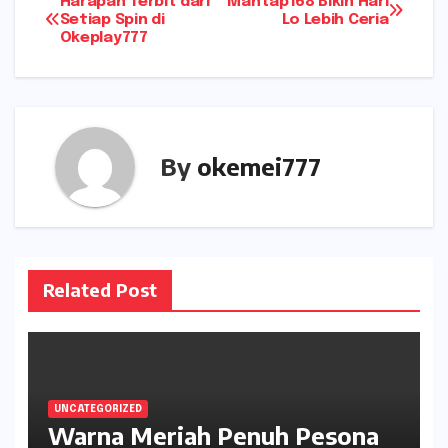
Post
Harapan Terbit dari
Mantap168 Bikin Hari
Setiap Spin di
Lo Lebih Ceria
Okeplay777
navigation
By
okemei777
Related Post
UNCATEGORIZED
Warna Meriah Penuh Pesona