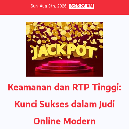
Skip
Sun. Aug 9th, 2026
8:25:27 AM
to
content
Keamanan dan RTP Tinggi:
Kunci Sukses dalam Judi
Online Modern