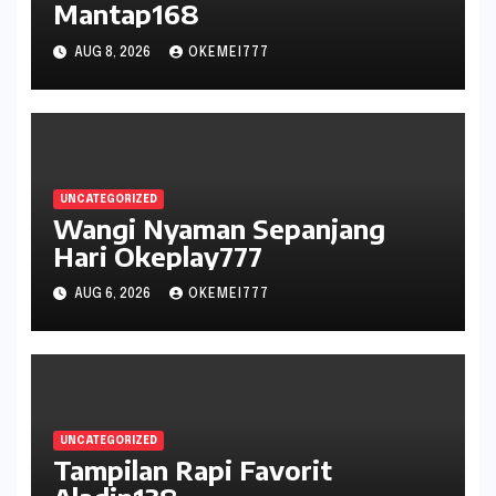
Mantap168
AUG 8, 2026
OKEMEI777
UNCATEGORIZED
Wangi Nyaman Sepanjang
Hari Okeplay777
AUG 6, 2026
OKEMEI777
UNCATEGORIZED
Tampilan Rapi Favorit