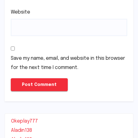
Website
Save my name, email, and website in this browser
for the next time I comment.
Okeplay777
Aladin138