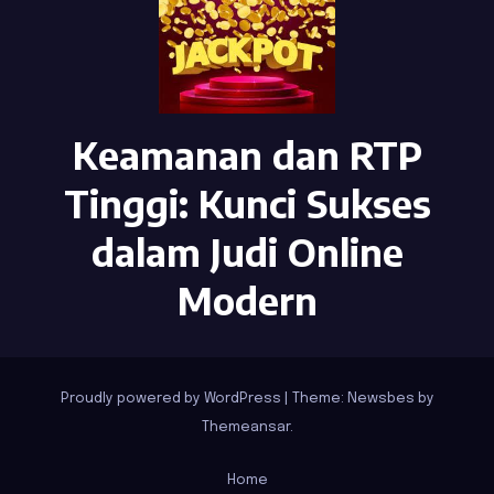
Keamanan dan RTP
Tinggi: Kunci Sukses
dalam Judi Online
Modern
Proudly powered by WordPress
|
Theme:
Newsbes
by
Themeansar
.
Home