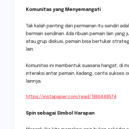
Komunitas yang Menyemangati
Tak kalah penting dari permainan itu sendiri a
bermain sendirian. Ada ribuan pemain lain yang 
atau grup diskusi, pemain bisa bertukar strat
lain.
Komunitas ini membentuk suasana hangat, di man
interaksi antar pemain. Kadang, cerita sukses 
lainnya.
https://instapaper.com/read/1865448574
Spin sebagai Simbol Harapan