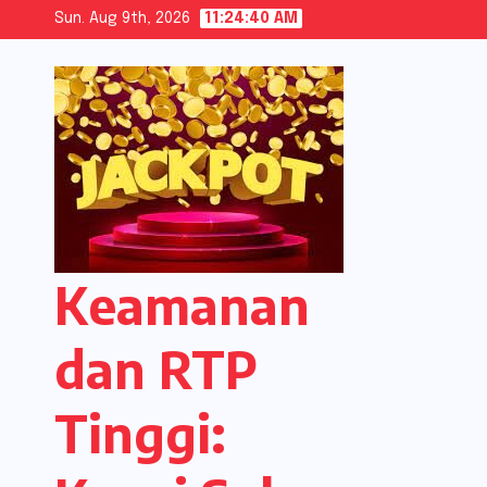
Skip
Sun. Aug 9th, 2026
11:24:41 AM
to
content
Keamanan
dan RTP
Tinggi: