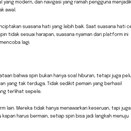
l yang modern, dan navigasi yang ramah pengguna menjadi
k awal.
nciptakan suasana hati yang lebih baik. Saat suasana hati c
il spin tidak sesuai harapan, suasana nyaman dari platform ini
mencoba lagi.
yataan bahwa spin bukan hanya soal hiburan, tetapi juga pel
n yang tak terduga. Tidak sedikit pemain yang berhasil
g terlihat sepele.
rm lain. Mereka tidak hanya menawarkan keseruan, tapi juga
 kapan harus bermain, setiap spin bisa jadi langkah menuju