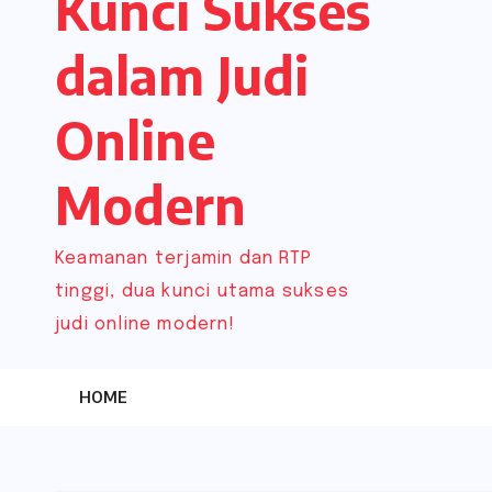
Kunci Sukses
dalam Judi
Online
Modern
Keamanan terjamin dan RTP
tinggi, dua kunci utama sukses
judi online modern!
HOME