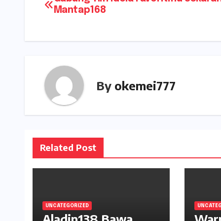
Post
Mantap168
navigation
By
okemei777
Related Post
UNCATEGORIZED
UNCATEG
Aladin138 Bawa
War