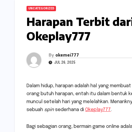
UNCATEGORIZED
Harapan Terbit dari
Okeplay777
By
okemei777
JUL 26, 2025
Dalam hidup, harapan adalah hal yang membuat 
orang butuh harapan, entah itu dalam bentuk 
muncul setelah hari yang melelahkan. Menarikny
sebuah
spin
sederhana di
Okeplay777
.
Bagi sebagian orang, bermain game online adalah