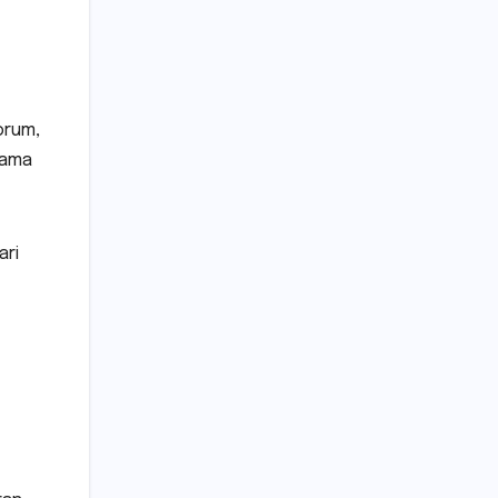
orum,
sama
ari